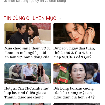
vụ thiết kế sáng tạo uy tín và chất lượng.
TIN CÙNG CHUYÊN MỤC
Mua cháo sang thăm vợ cũ
Dự báo 3 ngày đầu tuần,
được em mời ngủ lại, tôi
thứ 2, thứ 3, thứ 4, 3 con
ân hận với hành động của
giáp VƯỢNG VẬN QUÝ
mình sau đó
NHÂN, bước chân ra đường
có tiền, bước chân về nhà
ngập vàng, sung sướng
như Tiên
Hotgirl Cần Thơ xinh như
Đôi bông tai kim cương
búp bê, cưới thiếu gia Sài
của bà Trương Mỹ Lan
Thành, được mẹ chồng
được định giá hơn 9,4 tỷ
tặng biệt thự trăm tỷ
đồng