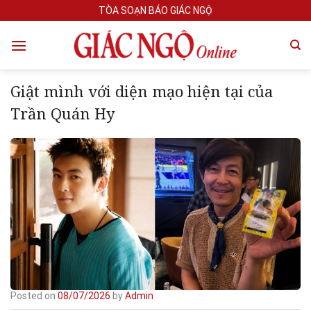
Skip
TÒA SOẠN BÁO GIÁC NGỘ
to
content
Giật mình với diện mạo hiện tại của
Trần Quán Hy
Posted on
08/07/2026
by
Admin