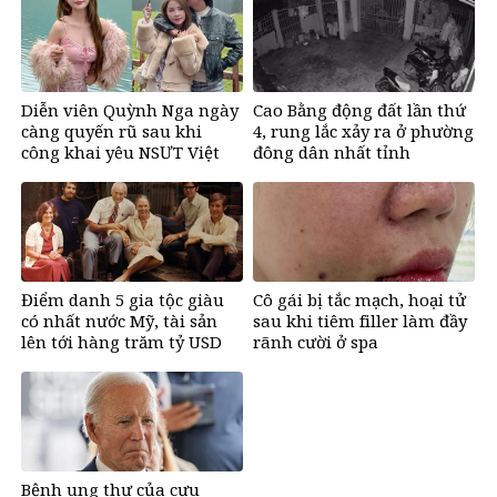
Diễn viên Quỳnh Nga ngày
Cao Bằng động đất lần thứ
càng quyến rũ sau khi
4, rung lắc xảy ra ở phường
công khai yêu NSƯT Việt
đông dân nhất tỉnh
Anh
Điểm danh 5 gia tộc giàu
Cô gái bị tắc mạch, hoại tử
có nhất nước Mỹ, tài sản
sau khi tiêm filler làm đầy
lên tới hàng trăm tỷ USD
rãnh cười ở spa
Bệnh ung thư của cựu