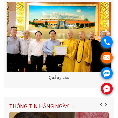
.
.
.
Quảng cáo
.
THÔNG TIN HẰNG NGÀY