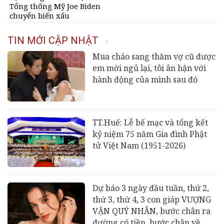
Tổng thống Mỹ Joe Biden
chuyển biến xấu
TIN MỚI CẬP NHẬT
Mua cháo sang thăm vợ cũ được
em mời ngủ lại, tôi ân hận với
hành động của mình sau đó
TT.Huế: Lễ bế mạc và tổng kết
kỷ niệm 75 năm Gia đình Phật
tử Việt Nam (1951-2026)
Dự báo 3 ngày đầu tuần, thứ 2,
thứ 3, thứ 4, 3 con giáp VƯỢNG
VẬN QUÝ NHÂN, bước chân ra
đường có tiền, bước chân về