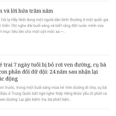
n và lời hứa trăm năm
u hỏi lạ Hãy hình dung một người dân bình thường ở một quốc gia
 triển. Chị nghe đài buổi sáng và biết rằng đất nước mình vừa
t mục tiêu lớn cho một cột mốc xa —...
é trai 7 ngày tuổi bị bỏ rơi ven đường, cụ bà
 con phản đối dữ dội: 24 năm sau nhận lại
úc động
m trước, trong một buổi sáng mùa hè trên đường đi chợ, cụ bà
Bảo ở Trung Quốc bất ngờ nghe thấy tiếng khóc yếu ớt phát ra
ven đường. Lại gần kiểm tra, bà phát hiện...