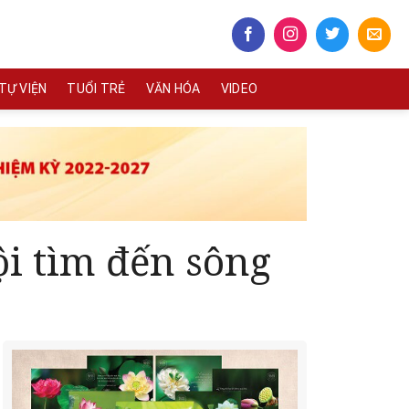
TỰ VIỆN
TUỔI TRẺ
VĂN HÓA
VIDEO
ội tìm đến sông