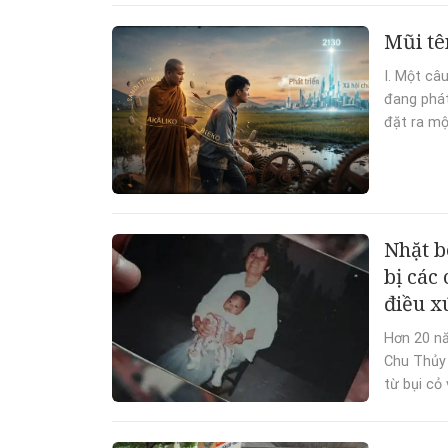
Mũi tê
I. Một câ
đang phát
đặt ra mộ
Nhặt b
bị các
điều x
Hơn 20 nă
Chu Thủy 
từ bụi cỏ 