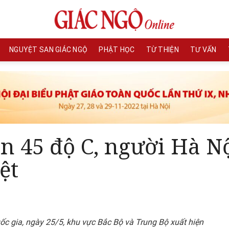
NGUYỆT SAN GIÁC NGỘ
PHẬT HỌC
TỪ THIỆN
TƯ VẤN
n 45 độ C, người Hà N
ệt
c gia, ngày 25/5, khu vực Bắc Bộ và Trung Bộ xuất hiện