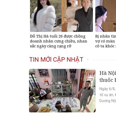
Đỗ Thị Hà tuổi 26 được chồng
Bị nhân tì
doanh nhân cưng chiều, nhan
vợ có màn 
sắc ngày càng rạng rỡ
cô ta khóc
TIN MỚI CẬP NHẬT
Hà Nội
thuốc 
Ngày 6/8,
tố vụ án,
Dương Nội