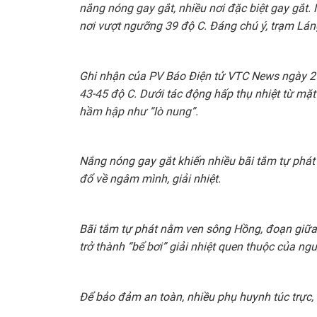
nắng nóng gay gắt, nhiều nơi đặc biệt gay gắt. 
nơi vượt ngưỡng 39 độ C. Đáng chú ý, trạm Láng
Ghi nhận của PV Báo Điện tử VTC News ngày 25/
43-45 độ C. Dưới tác động hấp thụ nhiệt từ mặ
hầm hập như “lò nung”.
Nắng nóng gay gắt khiến nhiều bãi tắm tự phá
đổ về ngâm mình, giải nhiệt.
Bãi tắm tự phát nằm ven sông Hồng, đoạn giữa
trở thành “bể bơi” giải nhiệt quen thuộc của ng
Để bảo đảm an toàn, nhiều phụ huynh túc trực,