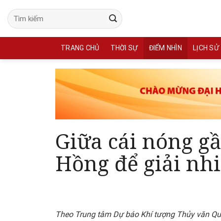
Skip
to
content
TRANG CHỦ
THỜI SỰ
ĐIỂM NHÌN
LỊCH SỬ
Giữa cái nóng gầ
Hồng để giải nhi
Theo Trung tâm Dự báo Khí tượng Thủy văn Quố