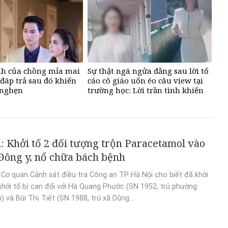
nh của chồng mỉa mai
Sự thật ngã ngửa đằng sau lời tố
đáp trả sau đó khiến
cáo cô giáo uốn éo câu view tại
 nghẹn
trường học: Lời trần tình khiến
cộng đồng mạng xót xa
: Khởi tố 2 đối tượng trộn Paracetamol vào
Đông y, nổ chữa bách bệnh
 Cơ quan Cảnh sát điều tra Công an TP Hà Nội cho biết đã khởi
 khởi tố bị can đối với Hà Quang Phước (SN 1952, trú phường
) và Bùi Thị Tiết (SN 1988, trú xã Dũng...