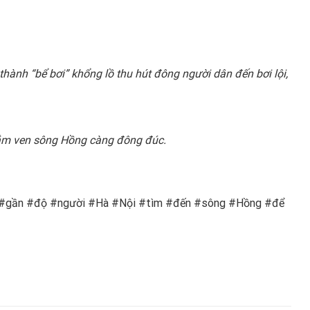
ành “bể bơi” khổng lồ thu hút đông người dân đến bơi lội,
 tắm ven sông Hồng càng đông đúc.
óng #gần #độ #người #Hà #Nội #tìm #đến #sông #Hồng #để