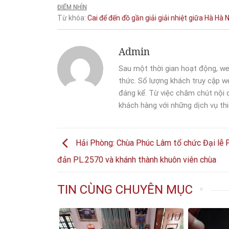
ĐIỂM NHÌN
Từ khóa:
Cai
để
đến
đồ
gần
giải
giải nhiệt
giữa
Hà
Hà N
Admin
Sau một thời gian hoạt động, we
thức. Số lượng khách truy cập we
đáng kể. Từ việc chăm chút nội
khách hàng với những dịch vụ thi
Hải Phòng: Chùa Phúc Lâm tổ chức Đại lễ 
đản PL.2570 và khánh thành khuôn viên chùa
TIN CÙNG CHUYÊN MỤC