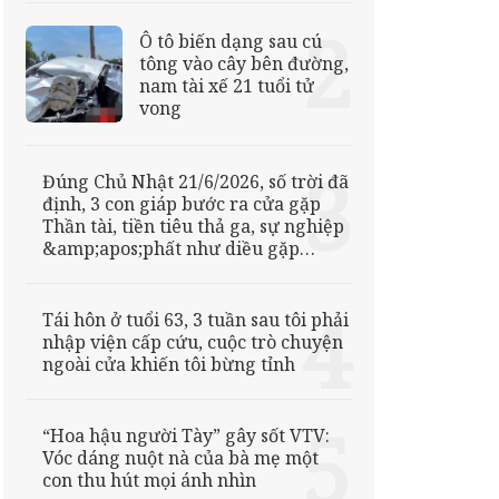
Ô tô biến dạng sau cú
tông vào cây bên đường,
nam tài xế 21 tuổi tử
vong
Đúng Chủ Nhật 21/6/2026, số trời đã
định, 3 con giáp bước ra cửa gặp
Thần tài, tiền tiêu thả ga, sự nghiệp
&amp;apos;phất như diều gặp
gió&amp;apos;
Tái hôn ở tuổi 63, 3 tuần sau tôi phải
nhập viện cấp cứu, cuộc trò chuyện
ngoài cửa khiến tôi bừng tỉnh
“Hoa hậu người Tày” gây sốt VTV:
Vóc dáng nuột nà của bà mẹ một
con thu hút mọi ánh nhìn