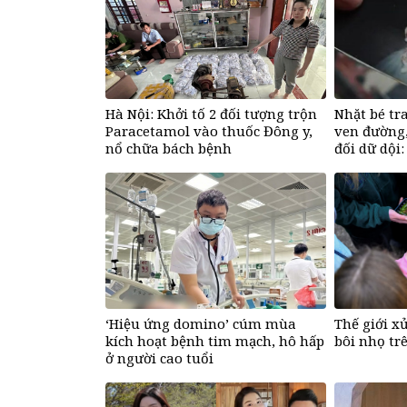
Hà Nội: Khởi tố 2 đối tượng trộn
Nhặt bé tra
Paracetamol vào thuốc Đông y,
ven đường,
nổ chữa bách bệnh
đối dữ dội
điều xúc đ
‘Hiệu ứng domino’ cúm mùa
Thế giới x
kích hoạt bệnh tim mạch, hô hấp
bôi nhọ tr
ở người cao tuổi