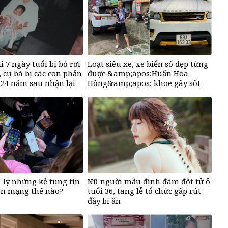
i 7 ngày tuổi bị bỏ rơi
Loạt siêu xe, xe biển số đẹp từng
 cụ bà bị các con phản
được &amp;apos;Huấn Hoa
: 24 năm sau nhận lại
Hồng&amp;apos; khoe gây sốt
ộng
mạng
ử lý những kẻ tung tin
Nữ người mẫu đình đám đột tử ở
ên mạng thế nào?
tuổi 36, tang lễ tổ chức gấp rút
đầy bí ẩn