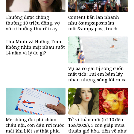
Thường được chồng
Content bẩn lan nhanh
thường 10 triệu đồng, vợ
như &amp;apos;nấm
vô tư hưởng thụ rồi cay
mốc&amp;apos;, trách
mắt khi biết sự thật đằng
nhiệm của người dùng
sau
mạng?
Thu Minh và Hương Tràm
không nhìn mặt nhau suốt
14 năm vì lý do gì?
Vụ ba cô gái bị sóng cuốn
mất tích: Tụi em bám lấy
nhau nhưng sóng lôi ra xa
rồi không thấy nhau nữa
Mẹ chồng đòi phí chăm
Tử vi tuần mới (từ 10 đến
cháu nội, con dâu rơi nước
16/8/2026), 3 con giáp mưa
mắt khi biết sự thật phía
thuận gió hòa, tiền về như