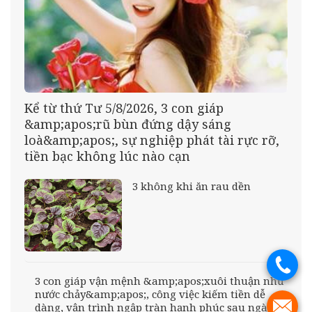
Kể từ thứ Tư 5/8/2026, 3 con giáp
&amp;apos;rũ bùn đứng dậy sáng
loà&amp;apos;, sự nghiệp phát tài rực rỡ,
tiền bạc không lúc nào cạn
3 không khi ăn rau dền
.
3 con giáp vận mệnh &amp;apos;xuôi thuận như
nước chảy&amp;apos;, công việc kiếm tiền dễ
.
dàng, vận trình ngập tràn hạnh phúc sau ngày