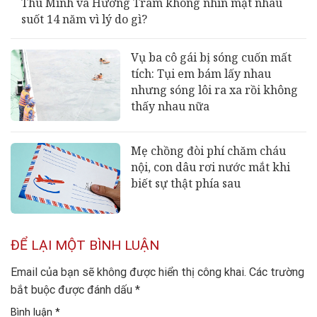
Thu Minh và Hương Tràm không nhìn mặt nhau
suốt 14 năm vì lý do gì?
Vụ ba cô gái bị sóng cuốn mất
tích: Tụi em bám lấy nhau
nhưng sóng lôi ra xa rồi không
thấy nhau nữa
Mẹ chồng đòi phí chăm cháu
nội, con dâu rơi nước mắt khi
biết sự thật phía sau
ĐỂ LẠI MỘT BÌNH LUẬN
Email của bạn sẽ không được hiển thị công khai.
Các trường
bắt buộc được đánh dấu
*
Bình luận
*