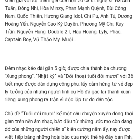
khán giả với sự tham gia của hơn 20 ca sĩ, nghệ sĩ: Hà Anh
Tuấn, Đông Nhi, Hòa Minzy, Phan Mạnh Quỳnh, Bùi Công
Nam, Quốc Thiên, Hương Giang Idol, Chi Pu, Anh Tú, Dương
Hoàng Yến, Nguyễn Cao Kỳ Duyên, Phương Mỹ Chi, Kay
Trần, Nguyễn Hùng, Double 2T, Hậu Hoàng, Lyly, Pháo,
Captain Boy, Vũ Thảo My, Muội…
Đêm nhạc kéo dài gần 5 giờ, được chia thành ba chương
“Xung phong”, “Nhật ký” và “Đối thoại tuổi đôi mươi” với 36
tiết mục được dàn dựng công phu, lấy cảm hứng từ vẻ đẹp
lý tưởng của những người lính cụ Hồ đã gác lại thanh xuân
riêng, xung phong ra trận vì độc lập tự do dân tộc.
Chủ đề “Tuổi đôi mươi” kể một câu chuyện xuyên dòng thời
gian trên nền âm nhạc, bắt đầu từ những ước mơ còn dang
dở của những người chiến sĩ kiên cường năm ấy, nay được
viết tiếp bằng những hoài bão của một thế hệ đầy bản lĩnh,