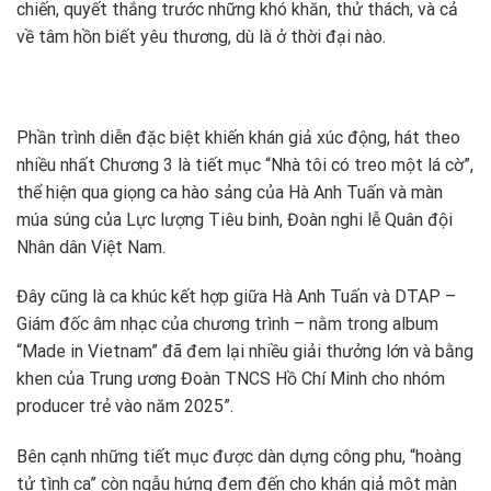
chiến, quyết thắng trước những khó khăn, thử thách, và cả
về tâm hồn biết yêu thương, dù là ở thời đại nào.
Phần trình diễn đặc biệt khiến khán giả xúc động, hát theo
nhiều nhất Chương 3 là tiết mục “Nhà tôi có treo một lá cờ”,
thể hiện qua giọng ca hào sảng của Hà Anh Tuấn và màn
múa súng của Lực lượng Tiêu binh, Đoàn nghi lễ Quân đội
Nhân dân Việt Nam.
Đây cũng là ca khúc kết hợp giữa Hà Anh Tuấn và DTAP –
Giám đốc âm nhạc của chương trình – nằm trong album
“Made in Vietnam” đã đem lại nhiều giải thưởng lớn và bằng
khen của Trung ương Đoàn TNCS Hồ Chí Minh cho nhóm
producer trẻ vào năm 2025”.
Bên cạnh những tiết mục được dàn dựng công phu, “hoàng
tử tình ca” còn ngẫu hứng đem đến cho khán giả một màn