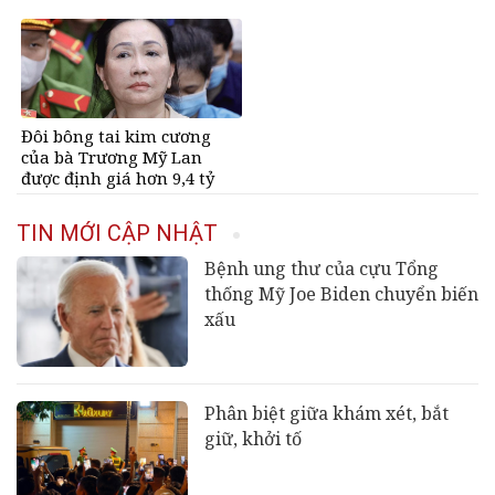
sau
nước, bạc vàng dư dả
Đôi bông tai kim cương
của bà Trương Mỹ Lan
được định giá hơn 9,4 tỷ
đồng
TIN MỚI CẬP NHẬT
Bệnh ung thư của cựu Tổng
thống Mỹ Joe Biden chuyển biến
xấu
Phân biệt giữa khám xét, bắt
giữ, khởi tố