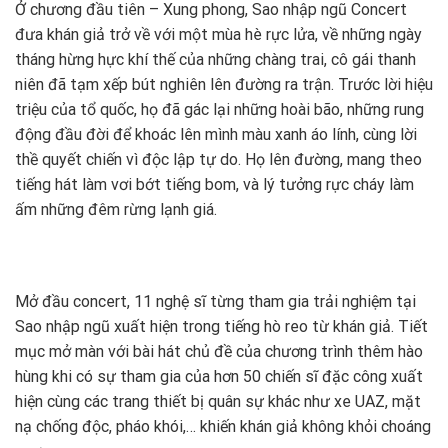
Ở chương đầu tiên – Xung phong, Sao nhập ngũ Concert
đưa khán giả trở về với một mùa hè rực lửa, về những ngày
tháng hừng hực khí thế của những chàng trai, cô gái thanh
niên đã tạm xếp bút nghiên lên đường ra trận. Trước lời hiệu
triệu của tổ quốc, họ đã gác lại những hoài bão, những rung
động đầu đời để khoác lên mình màu xanh áo lính, cùng lời
thề quyết chiến vì độc lập tự do. Họ lên đường, mang theo
tiếng hát làm vơi bớt tiếng bom, và lý tưởng rực cháy làm
ấm những đêm rừng lạnh giá.
Mở đầu concert, 11 nghệ sĩ từng tham gia trải nghiệm tại
Sao nhập ngũ xuất hiện trong tiếng hò reo từ khán giả. Tiết
mục mở màn với bài hát chủ đề của chương trình thêm hào
hùng khi có sự tham gia của hơn 50 chiến sĩ đặc công xuất
hiện cùng các trang thiết bị quân sự khác như xe UAZ, mặt
nạ chống độc, pháo khói,… khiến khán giả không khỏi choáng