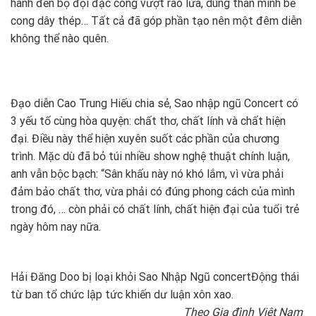
hành đến bộ đội đặc công vượt rào lửa, dùng thân mình bẻ
cong dây thép… Tất cả đã góp phần tạo nên một đêm diễn
không thể nào quên.
Đạo diễn Cao Trung Hiếu chia sẻ, Sao nhập ngũ Concert có
3 yếu tố cùng hòa quyện: chất thơ, chất lính và chất hiện
đại. Điều này thể hiện xuyên suốt các phần của chương
trình. Mặc dù đã bỏ túi nhiều show nghệ thuật chính luận,
anh vẫn bộc bạch: “Sân khấu này nó khó lắm, vì vừa phải
đảm bảo chất thơ, vừa phải có đúng phong cách của mình
trong đó, … còn phải có chất lính, chất hiện đại của tuổi trẻ
ngày hôm nay nữa.
Hải Đăng Doo bị loại khỏi Sao Nhập Ngũ concert
Động thái
từ ban tổ chức lập tức khiến dư luận xôn xao.
Theo Gia đình Việt Nam