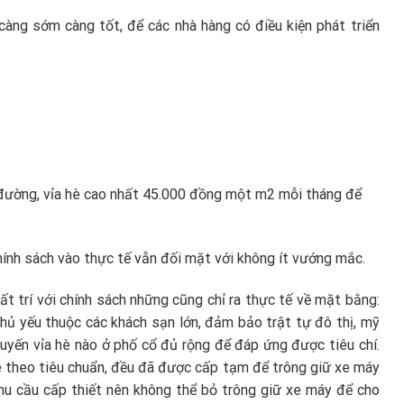
càng sớm càng tốt, để các nhà hàng có điều kiện phát triển
 đường, vỉa hè cao nhất 45.000 đồng một m2 mỗi tháng để
hính sách vào thực tế vẫn đối mặt với không ít vướng mắc.
 trí với chính sách những cũng chỉ ra thực tế về mặt bằng:
chủ yếu thuộc các khách sạn lớn, đảm bảo trật tự đô thị, mỹ
uyến vỉa hè nào ở phố cổ đủ rộng để đáp ứng được tiêu chí.
hè theo tiêu chuẩn, đều đã được cấp tạm để trông giữ xe máy
nhu cầu cấp thiết nên không thể bỏ trông giữ xe máy để cho