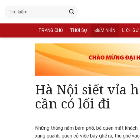
Skip
to
content
TRANG CHỦ
THỜI SỰ
ĐIỂM NHÌN
LỊCH SỬ
Hà Nội siết vỉa 
cần có lối đi
Những tháng năm bám phố, bà quen mặt khách, q
xung quanh, quen cả việc bày ghế ra, thu ghế và