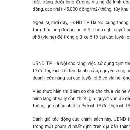
mặt bằng dưới lòng đường, vỉa hè để kinh doa
đồng, cao nhất 45.000 đồng/m2/tháng, tùy khu vự
Ngoài ra, mới đây, HĐND TP Hà Nội cũng thông q
tạm thời lòng đường, hè phố. Theo nghị quyết s
phố (vỉa hè) để trông giữ xe ô tô tại các tuyến p
UBND TP. Hà Nội cho rằng, việc sử dụng tạm thời
tế đô thị, kinh tế đêm là nhu cầu, nguyện vọng c
doanh, cửa hàng tại các tuyến phố có vỉa hè rộn
Việc thực hiện thí điểm cơ chế cho thuê vỉa hè 
hành lang pháp lý cần thiết, giải quyết vấn đề dâ
thông, góp phần phát triển kinh tế đô thị, kinh 
Đánh giá tác động của chính sách này, UBND th
trong một phạm vi nhất định trên địa bàn thành