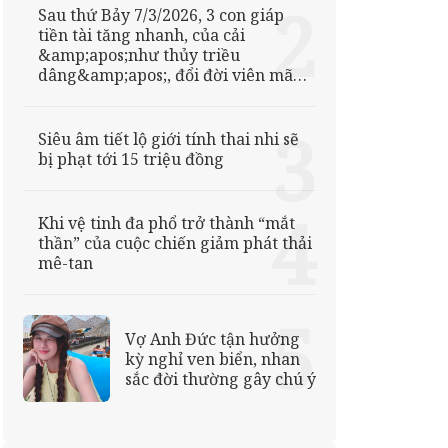
Sau thứ Bảy 7/3/2026, 3 con giáp
tiền tài tăng nhanh, của cải
&amp;apos;như thủy triều
dâng&amp;apos;, đổi đời viên mãn
khó ngờ
Siêu âm tiết lộ giới tính thai nhi sẽ
bị phạt tới 15 triệu đồng
Khi vệ tinh đa phổ trở thành “mắt
thần” của cuộc chiến giảm phát thải
mê-tan
Vợ Anh Đức tận hưởng
kỳ nghỉ ven biển, nhan
sắc đời thường gây chú ý