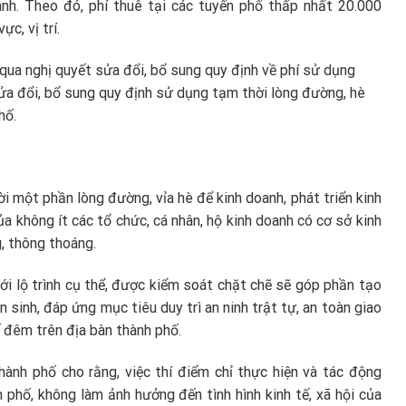
nh. Theo đó, phí thuê tại các tuyến phố thấp nhất 20.000
c, vị trí.
ua nghị quyết sửa đổi, bổ sung quy định về phí sử dụng
ửa đổi, bổ sung quy định sử dụng tạm thời lòng đường, hè
hố.
 một phần lòng đường, vỉa hè để kinh doanh, phát triển kinh
ủa không ít các tổ chức, cá nhân, hộ kinh doanh có cơ sở kinh
g, thông thoáng.
với lộ trình cụ thể, được kiểm soát chặt chẽ sẽ góp phần tạo
n sinh, đáp ứng mục tiêu duy trì an ninh trật tự, an toàn giao
tế đêm trên địa bàn thành phố.
ành phố cho rằng, việc thí điểm chỉ thực hiện và tác động
 phố, không làm ảnh hưởng đến tình hình kinh tế, xã hội của