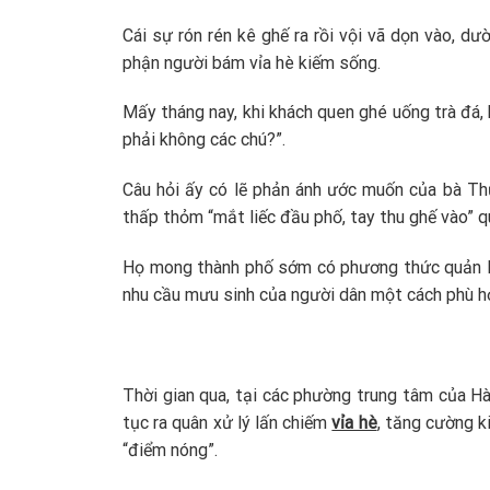
Cái sự rón rén kê ghế ra rồi vội vã dọn vào, dư
phận người bám vỉa hè kiếm sống.
Mấy tháng nay, khi khách quen ghé uống trà đá, 
phải không các chú?”.
Câu hỏi ấy có lẽ phản ánh ước muốn của bà Th
thấp thỏm “mắt liếc đầu phố, tay thu ghế vào” qu
Họ mong thành phố sớm có phương thức quản lý
nhu cầu mưu sinh của người dân một cách phù h
Thời gian qua, tại các phường trung tâm của H
tục ra quân xử lý lấn chiếm
vỉa hè
, tăng cường k
“điểm nóng”.