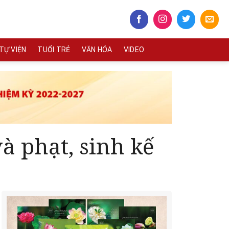
TỰ VIỆN
TUỔI TRẺ
VĂN HÓA
VIDEO
à phạt, sinh kế