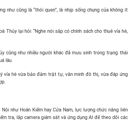
ờng như cũng là “thói quen”, là nhịp sống chung của không ít
bà Thủy lại hỏi: “Nghe nói sắp có chính sách cho thuê vỉa hè,
ủy cũng như nhiều người khác đã mưu sinh trong trạng thái
á lâu.
 vỉa hè vừa bảo đảm trật tự, văn minh đô thị, vừa đáp ứng
ợp.
à Nội như Hoàn Kiếm hay Cửa Nam, lực lượng chức năng liên
iểm tra, lắp camera giám sát và ứng dụng AI để theo dõi các