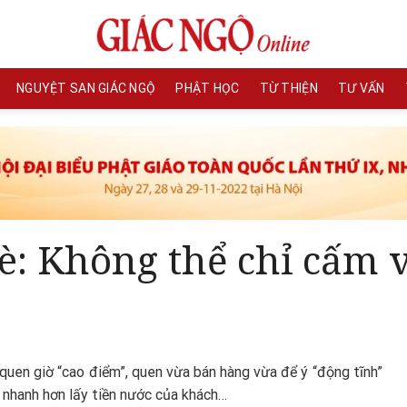
NGUYỆT SAN GIÁC NGỘ
PHẬT HỌC
TỪ THIỆN
TƯ VẤN
hè: Không thể chỉ cấm v
uen giờ “cao điểm”, quen vừa bán hàng vừa để ý “động tĩnh”
o nhanh hơn lấy tiền nước của khách…