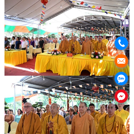
.
.
.
.