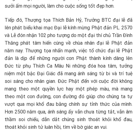
sưởi ấm mọi người, làm cho cuộc sống tốt đẹp hơn.
Tiếp đó, Thượng tọa Thích Bản Hỷ, Trưởng BTC đại lễ đã
lên phát biểu khai mạc Đại lễ kính mừng Phật đản PL. 2570
và Lễ đón nhận 102 pho tượng do một đại thí chủ Trần Đình
Thăng phát tâm hiến cúng về chùa nhân đại lễ Phật đản
năm nay. Thượng tọa nhấn mạnh, việc tổ chức đại lễ Phật
đản là dịp để những người con Phật thành kính dâng lên
Đức từ phụ Thích Ca Mâu Ni những đóa hoa tâm, tưởng
niệm một bậc Đại Giác đã mang ánh sáng từ bi và trí tuệ
soi sáng cho nhân gian. Đức Phật đến với cuộc đời không
mang theo một quyền lực hay một phép màu, mà mang
theo một con đường, con đường đó giúp cho chúng ta tự
vượt qua mọi khổ đau bằng chính sự tỉnh thức của mình.
Hơn 2500 năm qua, ánh sáng ấy vẫn chưa từng tắt, vẫn âm
thầm soi chiếu, dẫn dắt chúng sinh thoát khỏi khổ đau,
thoát khỏi sinh tử luân hồi, tìm về bờ giác an vui.