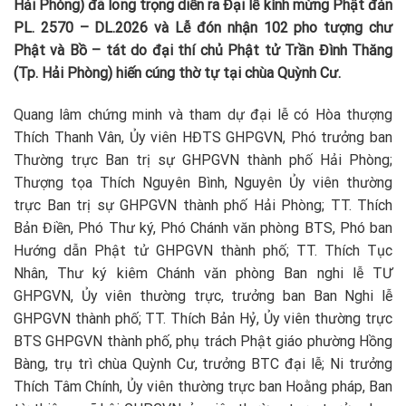
Hải Phòng) đã long trọng diễn ra Đại lễ kính mừng Phật đản
PL. 2570 – DL.2026 và Lễ đón nhận 102 pho tượng chư
Phật và Bồ – tát do đại thí chủ Phật tử Trần Đình Thăng
(Tp. Hải Phòng) hiến cúng thờ tự tại chùa Quỳnh Cư.
Quang lâm chứng minh và tham dự đại lễ có Hòa thượng
Thích Thanh Vân, Ủy viên HĐTS GHPGVN, Phó trưởng ban
Thường trực Ban trị sự GHPGVN thành phố Hải Phòng;
Thượng tọa Thích Nguyên Bình, Nguyên Ủy viên thường
trực Ban trị sự GHPGVN thành phố Hải Phòng; TT. Thích
Bản Điền, Phó Thư ký, Phó Chánh văn phòng BTS, Phó ban
Hướng dẫn Phật tử GHPGVN thành phố; TT. Thích Tục
Nhân, Thư ký kiêm Chánh văn phòng Ban nghi lễ TƯ
GHPGVN, Ủy viên thường trực, trưởng ban Ban Nghi lễ
GHPGVN thành phố; TT. Thích Bản Hỷ, Ủy viên thường trực
BTS GHPGVN thành phố, phụ trách Phật giáo phường Hồng
Bàng, trụ trì chùa Quỳnh Cư, trưởng BTC đại lễ; Ni trưởng
Thích Tâm Chính, Ủy viên thường trực ban Hoằng pháp, Ban