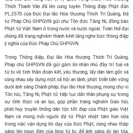
Thích Thanh Vân đã lên cung tuyên Thông điệp Phật đản
PL.2570 của Đức Đại lão Hòa thượng Thích Trí Quảng, Đệ
tứ Pháp Chủ GHPGVN gửi chư Tôn đức Tăng Ni, đồng bào
Phật tử Việt Nam ở trong nước và nước ngoài. Toàn thể đại
chúng đã trang nghiêm thành kính lắng nghe bức thông điệp
ý nghĩa của Đức Pháp Chủ GHPGVN.
Trong Thông điệp, Đại lão Hòa thượng Thích Trí Quảng,
Pháp chủ GHPGVN đã gửi gắm lời nhắn nhủ đầy trí tuệ và
từ bi về tinh thần đoàn kết, yêu thương, lấy dân làm gốc và
cùng nhau xây dựng một xã hội an lành, phát triển bền vững
dưới ánh sáng Chánh pháp; Đại lão Hoà thượng, mong chư vị
Tôn túc, Tăng Ni, Phật tử tiếp tục dấn thân phụng sự trong
sự tỉnh thức và an lạc, góp phần trang nghiêm Giáo hội,
phát huy truyền thống dân tộc tốt đẹp của Phật giáo Việt
Nam và mong mỗi người đệ tử Phật nhiệt tâm hơn nữa
trong việc vận dụng lời dạy của Đức Phật, cùng nhau thắp
sáng lên ngọn đèn của lòng từ bi, để ánh sáng ấy lan tỏa,