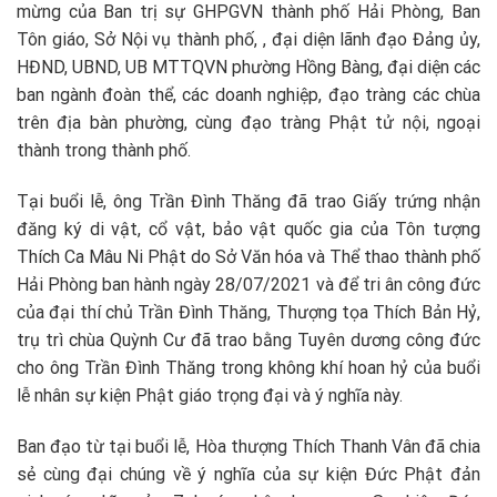
mừng của Ban trị sự GHPGVN thành phố Hải Phòng, Ban
Tôn giáo, Sở Nội vụ thành phố, , đại diện lãnh đạo Đảng ủy,
HĐND, UBND, UB MTTQVN phường Hồng Bàng, đại diện các
ban ngành đoàn thể, các doanh nghiệp, đạo tràng các chùa
trên địa bàn phường, cùng đạo tràng Phật tử nội, ngoại
thành trong thành phố.
Tại buổi lễ, ông Trần Đình Thăng đã trao Giấy trứng nhận
đăng ký di vật, cổ vật, bảo vật quốc gia của Tôn tượng
Thích Ca Mâu Ni Phật do Sở Văn hóa và Thể thao thành phố
Hải Phòng ban hành ngày 28/07/2021 và để tri ân công đức
của đại thí chủ Trần Đình Thăng, Thượng tọa Thích Bản Hỷ,
trụ trì chùa Quỳnh Cư đã trao bằng Tuyên dương công đức
cho ông Trần Đình Thăng trong không khí hoan hỷ của buổi
lễ nhân sự kiện Phật giáo trọng đại và ý nghĩa này.
Ban đạo từ tại buổi lễ, Hòa thượng Thích Thanh Vân đã chia
sẻ cùng đại chúng về ý nghĩa của sự kiện Đức Phật đản