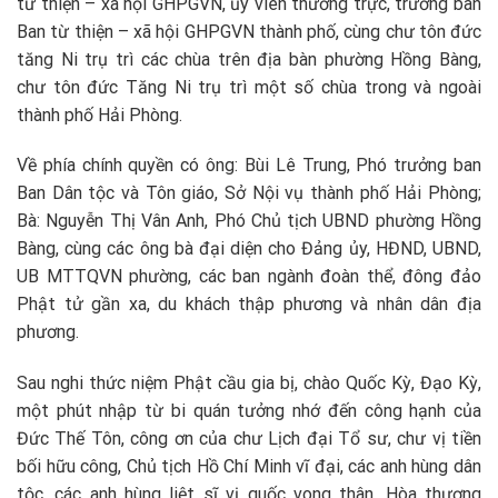
từ thiện – xã hội GHPGVN, ủy viên thường trực, trưởng ban
Ban từ thiện – xã hội GHPGVN thành phố, cùng chư tôn đức
tăng Ni trụ trì các chùa trên địa bàn phường Hồng Bàng,
chư tôn đức Tăng Ni trụ trì một số chùa trong và ngoài
thành phố Hải Phòng.
Về phía chính quyền có ông: Bùi Lê Trung, Phó trưởng ban
Ban Dân tộc và Tôn giáo, Sở Nội vụ thành phố Hải Phòng;
Bà: Nguyễn Thị Vân Anh, Phó Chủ tịch UBND phường Hồng
Bàng, cùng các ông bà đại diện cho Đảng ủy, HĐND, UBND,
UB MTTQVN phường, các ban ngành đoàn thể, đông đảo
Phật tử gần xa, du khách thập phương và nhân dân địa
phương.
Sau nghi thức niệm Phật cầu gia bị, chào Quốc Kỳ, Đạo Kỳ,
một phút nhập từ bi quán tưởng nhớ đến công hạnh của
Đức Thế Tôn, công ơn của chư Lịch đại Tổ sư, chư vị tiền
bối hữu công, Chủ tịch Hồ Chí Minh vĩ đại, các anh hùng dân
tộc, các anh hùng liệt sĩ vị quốc vong thân, Hòa thượng