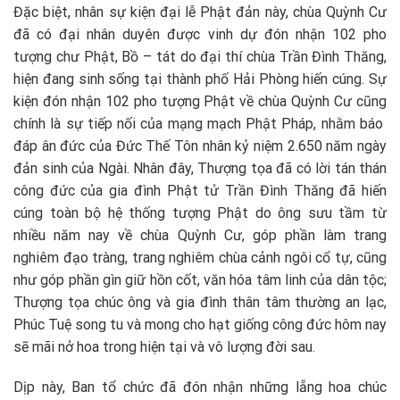
Đặc biệt, nhân sự kiện đại lễ Phật đản này, chùa Quỳnh Cư
đã có đại nhân duyên được vinh dự đón nhận 102 pho
tượng chư Phật, Bồ – tát do đại thí chùa Trần Đình Thăng,
hiện đang sinh sống tại thành phố Hải Phòng hiến cúng. Sự
kiện đón nhận 102 pho tượng Phật về chùa Quỳnh Cư cũng
chính là sự tiếp nối của mạng mạch Phật Pháp, nhằm báo
đáp ân đức của Đức Thế Tôn nhân kỷ niệm 2.650 năm ngày
đản sinh của Ngài. Nhân đây, Thượng tọa đã có lời tán thán
công đức của gia đình Phật tử Trần Đình Thăng đã hiến
cúng toàn bộ hệ thống tượng Phật do ông sưu tầm từ
nhiều năm nay về chùa Quỳnh Cư, góp phần làm trang
nghiêm đạo tràng, trang nghiêm chùa cảnh ngôi cổ tự, cũng
như góp phần gìn giữ hồn cốt, văn hóa tâm linh của dân tộc;
Thượng tọa chúc ông và gia đình thân tâm thường an lạc,
Phúc Tuệ song tu và mong cho hạt giống công đức hôm nay
sẽ mãi nở hoa trong hiện tại và vô lượng đời sau.
Dịp này, Ban tổ chức đã đón nhận những lẵng hoa chúc