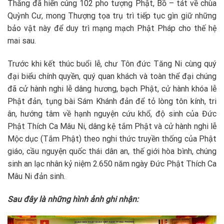
Thăng đã hiến cúng 102 pho tượng Phật, Bồ – tát về chùa
Quỳnh Cư, mong Thượng tọa trụ trì tiếp tục gìn giữ những
bảo vật này để duy trì mạng mạch Phật Pháp cho thế hệ
mai sau.
Trước khi kết thúc buổi lễ, chư Tôn đức Tăng Ni cùng quý
đại biểu chính quyền, quý quan khách và toàn thể đại chúng
đã cử hành nghi lễ dâng hương, bạch Phật, cử hành khóa lễ
Phật đản, tụng bài Sám Khánh đản để tỏ lòng tôn kính, tri
ân, hướng tâm về hạnh nguyện cứu khổ, độ sinh của Đức
Phật Thích Ca Mâu Ni, dâng kệ tắm Phật và cử hành nghi lễ
Mộc dục (Tắm Phật) theo nghi thức truyền thống của Phật
giáo, cầu nguyện quốc thái dân an, thế giới hòa bình, chúng
sinh an lạc nhân kỷ niệm 2.650 năm ngày Đức Phật Thích Ca
Mâu Ni đản sinh.
Sau đây là những hình ảnh ghi nhận: