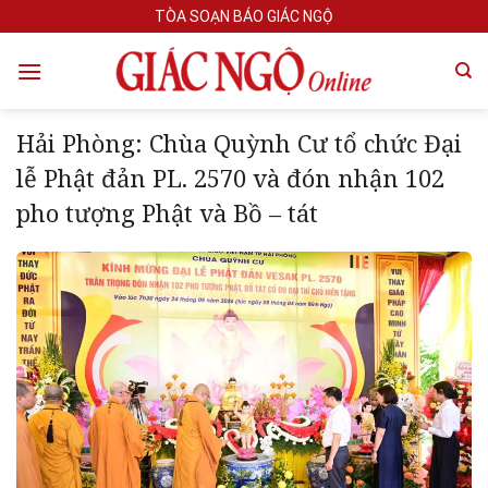
Skip
TÒA SOẠN BÁO GIÁC NGỘ
to
content
Hải Phòng: Chùa Quỳnh Cư tổ chức Đại
lễ Phật đản PL. 2570 và đón nhận 102
pho tượng Phật và Bồ – tát