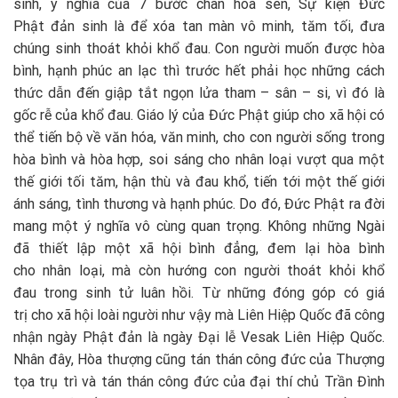
sinh, ý nghĩa của 7 bước chân hoa sen, Sự kiện Đức
Phật đản sinh là để xóa tan màn vô minh, tăm tối, đưa
chúng sinh thoát khỏi khổ đau. Con người muốn được hòa
bình, hạnh phúc an lạc thì trước hết phải học những cách
thức dẫn đến giập tắt ngọn lửa tham – sân – si, vì đó là
gốc rễ của khổ đau. Giáo lý của Đức Phật giúp cho xã hội có
thể tiến bộ về văn hóa, văn minh, cho con người sống trong
hòa bình và hòa hợp, soi sáng cho nhân loại vượt qua một
thế giới tối tăm, hận thù và đau khổ, tiến tới một thế giới
ánh sáng, tình thương và hạnh phúc. Do đó, Đức Phật ra đời
mang một ý nghĩa vô cùng quan trọng. Không những Ngài
đã thiết lập một xã hội bình đẳng, đem lại hòa bình
cho nhân loại, mà còn hướng con người thoát khỏi khổ
đau trong sinh tử luân hồi. Từ những đóng góp có giá
trị cho xã hội loài người như vậy mà Liên Hiệp Quốc đã công
nhận ngày Phật đản là ngày Đại lễ Vesak Liên Hiệp Quốc.
Nhân đây, Hòa thượng cũng tán thán công đức của Thượng
tọa trụ trì và tán thán công đức của đại thí chủ Trần Đình