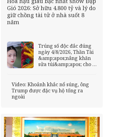
Hoa hậu giàu bậc nhất show Đạp
Gió 2026: Sở hữu 4.800 tỷ và lý do
giữ chồng tài tử ở nhà suốt 8
năm
Trúng số độc đắc đúng
ngày 4/8/2026, Thần Tài
&amp;apos;nâng khăn
sửa túi&amp;apos; cho 3
con giáp xòe tay hứng
&amp;apos;mưa vàng
mưa bạc&amp;apos;,
Video: Khoảnh khắc nổ súng, ông
công việc thuận lợi, nắm
Trump được đặc vụ hộ tống ra
trong tay sổ tiết kiệm
ngoài
bạc tỷ