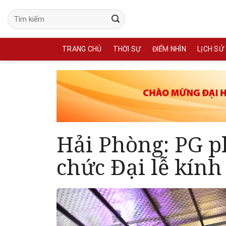
Skip
to
content
TRANG CHỦ
THỜI SỰ
ĐIỂM NHÌN
LỊCH SỬ
Hải Phòng: PG p
chức Đại lễ kín