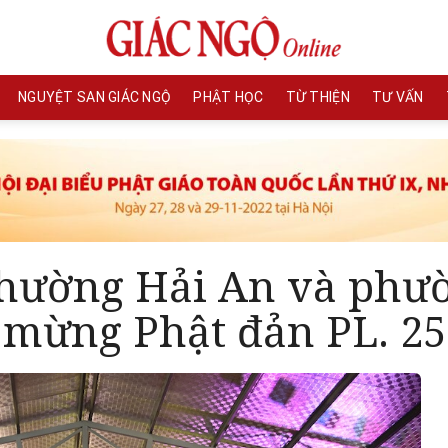
NGUYỆT SAN GIÁC NGỘ
PHẬT HỌC
TỪ THIỆN
TƯ VẤN
hường Hải An và phườ
h mừng Phật đản PL. 2