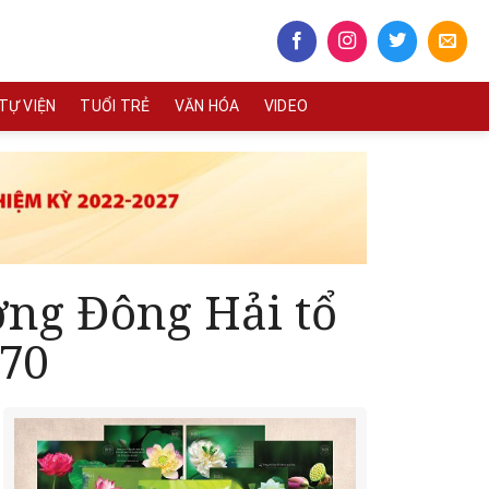
TỰ VIỆN
TUỔI TRẺ
VĂN HÓA
VIDEO
ng Đông Hải tổ
570