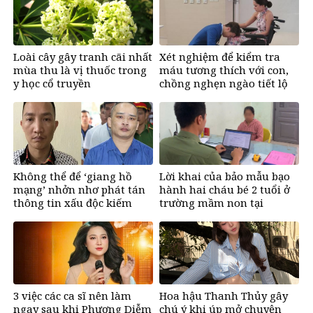
Loài cây gây tranh cãi nhất
Xét nghiệm để kiểm tra
mùa thu là vị thuốc trong
máu tương thích với con,
y học cổ truyền
chồng nghẹn ngào tiết lộ
bí mật
Không thể để ‘giang hồ
Lời khai của bảo mẫu bạo
mạng’ nhởn nhơ phát tán
hành hai cháu bé 2 tuổi ở
thông tin xấu độc kiếm
trường mầm non tại
tiền
TPHCM
3 việc các ca sĩ nên làm
Hoa hậu Thanh Thủy gây
ngay sau khi Phương Diễm
chú ý khi úp mở chuyện