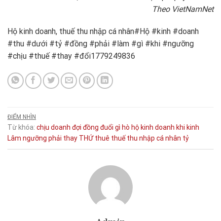
Theo VietNamNet
Hộ kinh doanh, thuế thu nhập cá nhân#Hộ #kinh #doanh
#thu #dưới #tỷ #đồng #phải #làm #gì #khi #ngưỡng
#chịu #thuế #thay #đổi1779249836
ĐIỂM NHÌN
Từ khóa:
chịu
doanh
đợi
đồng
đuổi
gì
hò
hộ kinh doanh
khi
kinh
Lâm
ngưỡng
phải
thay
THỨ
thuê
thuế thu nhập cá nhân
tỷ