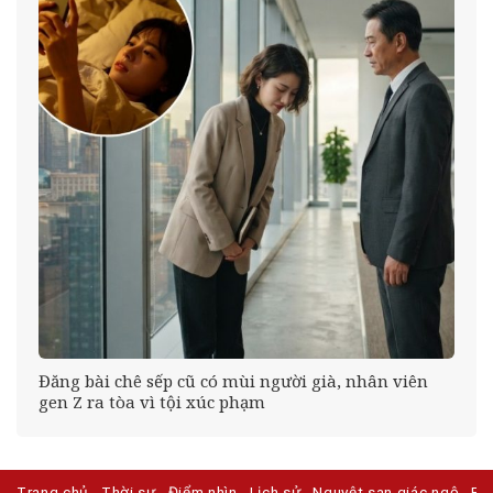
Đăng bài chê sếp cũ có mùi người già, nhân viên
gen Z ra tòa vì tội xúc phạm
Trang chủ
Thời sự
Điểm nhìn
Lịch sử
Nguyệt san giác ngộ
Ph