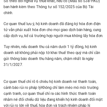
Sổ theo dõi nghĩa vụ thuế khác, nếu có (Mẫu số S3a-HKD)
ban hành kèm theo Thông tư số 152/2025 của Bộ Tài
chính.
Cơ quan thuế lưu ý, hộ kinh doanh đã đăng ký hóa đơn điện
tử vẫn phải xuất hóa đơn cho mọi giao dịch bán hàng, cung
cấp dịch vụ, kể cả trường hợp người mua không lấy hóa đơn.
Tuy nhiên, nếu doanh thu cả năm dưới 1 tỷ đồng, hộ kinh
doanh sẽ không phải nộp tờ khai thuế theo quý mà chỉ cần
gửi thông báo doanh thu hằng năm, chậm nhất là ngày
31/1/2027.
Cơ quan thuế chỉ rõ 6 chiêu hộ kinh doanh né thanh toán,
cảnh báo rủi ro pháp lý
Không chỉ làm méo mó môi trường
cạnh tranh, cơ quan thuế chỉ ra các hình thức thanh toán
nhằm né đối chiếu dữ liệu đang khiến hộ kinh doanh đối mặt
với rủi ro lớn về thuế, hóa đơn và trách nhiệm pháp lý.