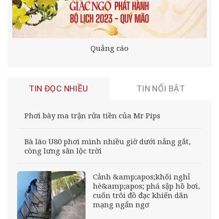
Quảng cáo
TIN ĐỌC NHIỀU
TIN NỔI BẬT
Phơi bày ma trận rửa tiền của Mr Pips
Bà lão U80 phơi mình nhiều giờ dưới nắng gắt,
còng lưng săn lộc trời
Cảnh &amp;apos;khối nghỉ
hè&amp;apos; phá sập hồ bơi,
cuốn trôi đồ đạc khiến dân
mạng ngẩn ngơ