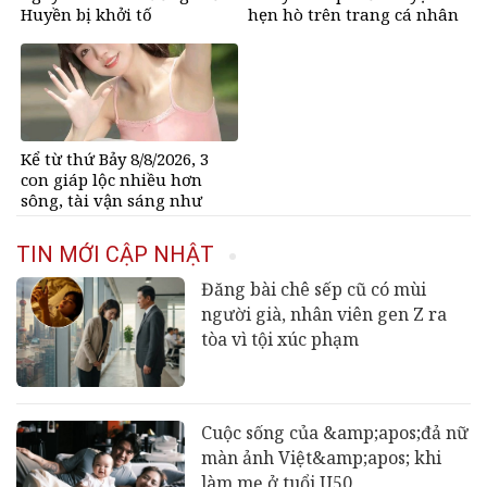
Huyền bị khởi tố
hẹn hò trên trang cá nhân
Kể từ thứ Bảy 8/8/2026, 3
con giáp lộc nhiều hơn
sông, tài vận sáng như
trăng Rằm, chính thức hết
khổ
TIN MỚI CẬP NHẬT
Đăng bài chê sếp cũ có mùi
người già, nhân viên gen Z ra
tòa vì tội xúc phạm
Cuộc sống của &amp;apos;đả nữ
màn ảnh Việt&amp;apos; khi
làm mẹ ở tuổi U50