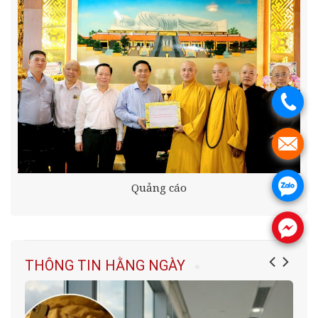
.
.
.
Quảng cáo
.
THÔNG TIN HẰNG NGÀY