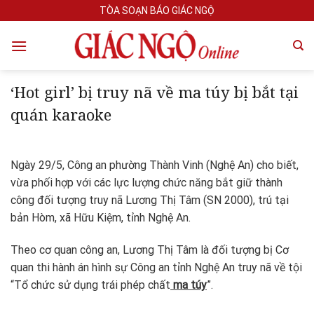
Skip
TÒA SOẠN BÁO GIÁC NGỘ
to
content
‘Hot girl’ bị truy nã về ma túy bị bắt tại
quán karaoke
Ngày 29/5, Công an phường Thành Vinh (Nghệ An) cho biết,
vừa phối hợp với các lực lượng chức năng bắt giữ thành
công đối tượng truy nã Lương Thị Tâm (SN 2000), trú tại
bản Hòm, xã Hữu Kiệm, tỉnh Nghệ An.
Theo cơ quan công an, Lương Thị Tâm là đối tượng bị Cơ
quan thi hành án hình sự Công an tỉnh Nghệ An truy nã về tội
“Tổ chức sử dụng trái phép chất
ma túy
”.