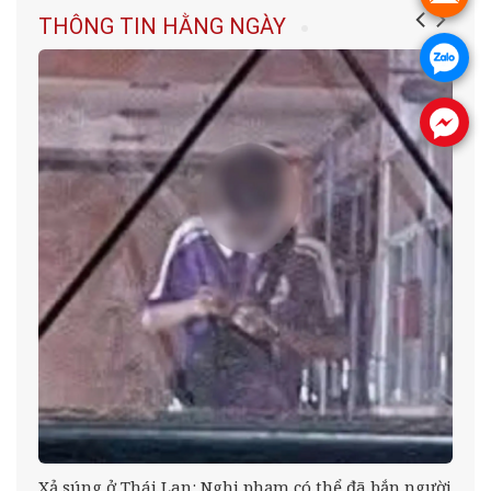
THÔNG TIN HẰNG NGÀY
.
.
à
Xả súng ở Thái Lan: Nghi phạm có thể đã bắn người