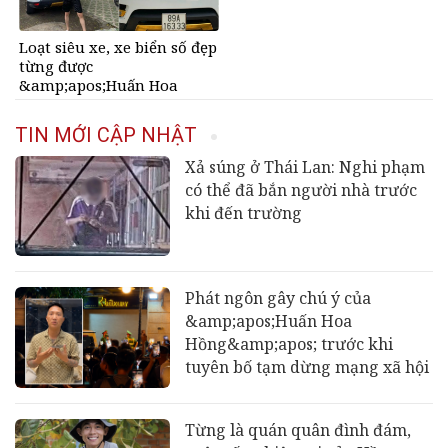
Loạt siêu xe, xe biển số đẹp
từng được
&amp;apos;Huấn Hoa
Hồng&amp;apos; khoe gây
sốt mạng
TIN MỚI CẬP NHẬT
Xả súng ở Thái Lan: Nghi phạm
có thể đã bắn người nhà trước
khi đến trường
Phát ngôn gây chú ý của
&amp;apos;Huấn Hoa
Hồng&amp;apos; trước khi
tuyên bố tạm dừng mạng xã hội
Từng là quán quân đình đám,