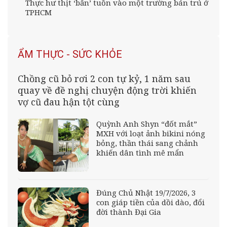
Thực hư thịt ‘bẩn’ tuồn vào một trường bán trú ở
TPHCM
ẨM THỰC - SỨC KHỎE
Chồng cũ bỏ rơi 2 con tự kỷ, 1 năm sau
quay về đề nghị chuyện động trời khiến
vợ cũ đau hận tột cùng
Quỳnh Anh Shyn “đốt mắt”
MXH với loạt ảnh bikini nóng
bỏng, thần thái sang chảnh
khiến dân tình mê mẩn
Đúng Chủ Nhật 19/7/2026, 3
con giáp tiền của dồi dào, đổi
đời thành Đại Gia