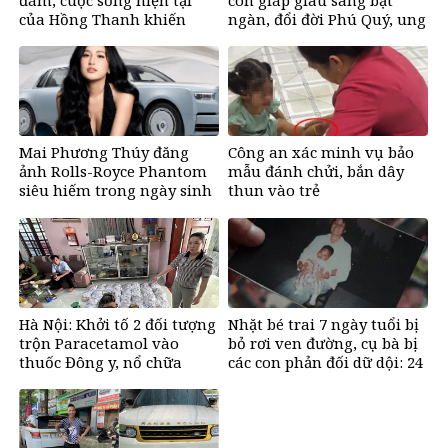
đám, cuộc sống hiện tại
con giáp giàu sang bạt
của Hồng Thanh khiến
ngàn, đổi đời Phú Quý, ung
nhiều người bất ngờ
dung có của đầy nhà, ngày
càng hưng thịnh sung túc
Mai Phương Thúy đăng
Công an xác minh vụ bảo
ảnh Rolls-Royce Phantom
mẫu đánh chửi, bắn dây
siêu hiếm trong ngày sinh
thun vào trẻ
nhật, chỉ có 10 chiếc trên
thế giới, giá gần 68 tỷ đồng
Hà Nội: Khởi tố 2 đối tượng
Nhặt bé trai 7 ngày tuổi bị
trộn Paracetamol vào
bỏ rơi ven đường, cụ bà bị
thuốc Đông y, nổ chữa
các con phản đối dữ dội: 24
bách bệnh
năm sau nhận lại điều xúc
động