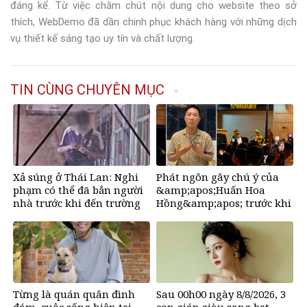
đáng kể. Từ việc chăm chút nội dung cho website theo sở
thích, WebDemo đã dần chinh phục khách hàng với những dịch
vụ thiết kế sáng tạo uy tín và chất lượng.
TIN CÙNG CHUYÊN MỤC
Xả súng ở Thái Lan: Nghi
Phát ngôn gây chú ý của
phạm có thể đã bắn người
&amp;apos;Huấn Hoa
nhà trước khi đến trường
Hồng&amp;apos; trước khi
tuyên bố tạm dừng mạng
xã hội
Từng là quán quân đình
Sau 00h00 ngày 8/8/2026, 3