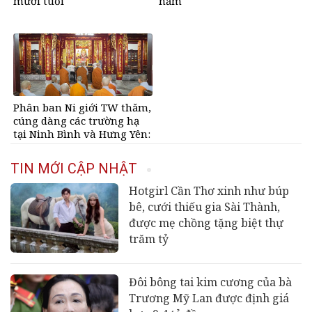
mươi tuổi
năm
Phân ban Ni giới TW thăm,
cúng dàng các trường hạ
tại Ninh Bình và Hưng Yên:
Lan tỏa tinh thần hộ trì
Tam bảo
TIN MỚI CẬP NHẬT
Hotgirl Cần Thơ xinh như búp
bê, cưới thiếu gia Sài Thành,
được mẹ chồng tặng biệt thự
trăm tỷ
Đôi bông tai kim cương của bà
Trương Mỹ Lan được định giá