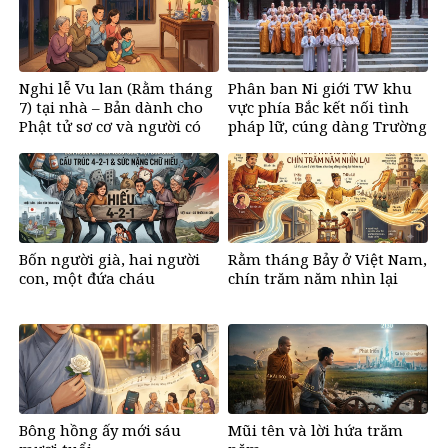
Nghi lễ Vu lan (Rằm tháng
Phân ban Ni giới TW khu
7) tại nhà – Bản dành cho
vực phía Bắc kết nối tình
Phật tử sơ cơ và người có
pháp lữ, cúng dàng Trường
cảm tình với đạo Phật
hạ, hộ trì Tam Bảo trong
mùa an cư
Bốn người già, hai người
Rằm tháng Bảy ở Việt Nam,
con, một đứa cháu
chín trăm năm nhìn lại
Bông hồng ấy mới sáu
Mũi tên và lời hứa trăm