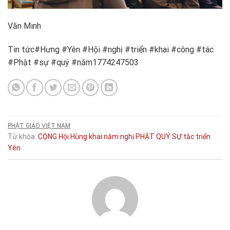
Văn Minh
Tin tức#Hưng #Yên #Hội #nghị #triển #khai #công #tác
#Phật #sự #quý #năm1774247503
PHẬT GIÁO VIỆT NAM
Từ khóa:
CỘNG
Hội
Hùng
khai
năm
nghị
PHẬT
QUÝ
SỰ
tắc
triển
Yên