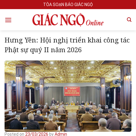
Skip
TÒA SOẠN BÁO GIÁC NGỘ
to
content
Hưng Yên: Hội nghị triển khai công tác
Phật sự quý II năm 2026
Posted on
23/03/2026
by
Admin