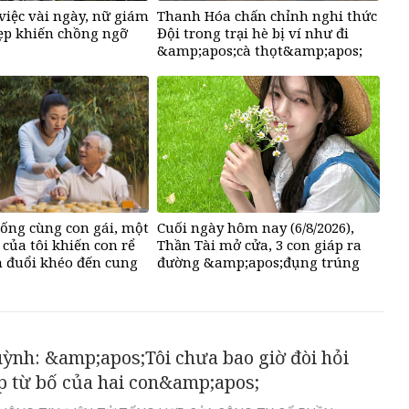
việc vài ngày, nữ giám
Thanh Hóa chấn chỉnh nghi thức
ẹp khiến chồng ngỡ
Đội trong trại hè bị ví như đi
&amp;apos;cà thọt&amp;apos;
ống cùng con gái, một
Cuối ngày hôm nay (6/8/2026),
 của tôi khiến con rể
Thần Tài mở cửa, 3 con giáp ra
 đuổi khéo đến cung
đường &amp;apos;đụng trúng
ợ vô điều kiện
hố vàng&amp;apos;, mỏi tay
đếm tiền, giàu nứt đố đổ vách
ỳnh: &amp;apos;Tôi chưa bao giờ đòi hỏi
p từ bố của hai con&amp;apos;