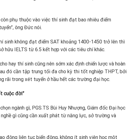
ì còn phụ thuộc vào việc thí sinh đạt bao nhiêu điểm
tuyển”, ông Đức nói.
 thí sinh không đạt điểm SAT khoảng 1400-1450 trở lên thì
ở hữu IELTS từ 6.5 kết hợp với các tiêu chí khác.
ho hay thí sinh cũng nên sớm xác định chiến lược và hoàn
sau đó cần tập trung tối đa cho kỳ thi tốt nghiệp THPT, bởi
 rãi trong xét tuyển ở hầu hết các trường đại học.
t cuộc đời”
n chọn ngành gì, PGS.TS Bùi Huy Nhượng, Giám đốc Đại học
 nghề gì cũng cần xuất phát từ năng lực, sở trường và
lao động liên tục biến động, không ít sinh viên học một