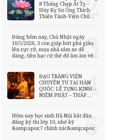
8 Tháng Chạp Ất Tỵ –
Húy Kỵ Sư Ông Thích
Thiện Tánh-Viện Chủ
Viện Chuyên Tu
Đúng hôm nay, Chủ Nhật ngày
10/5/2026, 3 con giáp bứt phá giàu
lên rực rỡ, mua nhà sắm xe dễ
dàng, tiền bạc cứ thế đổ ầm ầm về
túi
ĐẠO TRÀNG VIỆN
CHUYÊN TU TẠI HÀN
QUỐC: LỄ TỤNG KINH –
NIỆM PHẬT – THẮP
NẾN TRI ÂN ĐỨC PHẬT
THÍCH CA MÂU NI
Hôm nay học sinh Hà Nội bắt đầu
đăng ký thi lớp 10, nhớ kỹ
&amp;apos;7 chính xác&amp;apos;