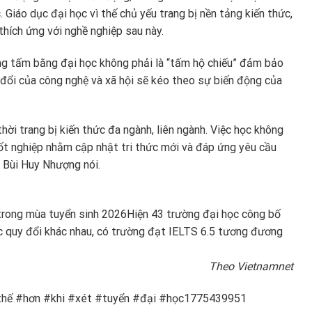
. Giáo dục đại học vì thế chủ yếu trang bị nền tảng kiến thức,
hích ứng với nghề nghiệp sau này.
ng tấm bằng đại học không phải là “tấm hộ chiếu” đảm bảo
 đổi của công nghệ và xã hội sẽ kéo theo sự biến động của
hời trang bị kiến thức đa ngành, liên ngành. Việc học không
tốt nghiệp nhằm cập nhật tri thức mới và đáp ứng yêu cầu
 Bùi Huy Nhượng nói.
trong mùa tuyển sinh 2026
Hiện 43 trường đại học công bố
 quy đổi khác nhau, có trường đạt IELTS 6.5 tương đương
Theo Vietnamnet
thế #hơn #khi #xét #tuyển #đại #học1775439951