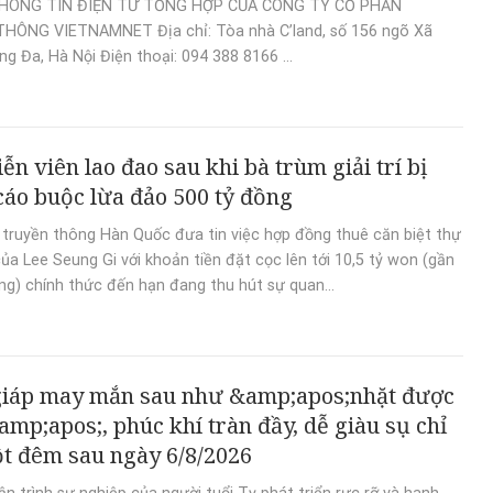
HÔNG TIN ĐIỆN TỬ TỔNG HỢP CỦA CÔNG TY CỔ PHẦN
HÔNG VIETNAMNET Địa chỉ: Tòa nhà C’land, số 156 ngõ Xã
ng Đa, Hà Nội Điện thoại: 094 388 8166 ...
ễn viên lao đao sau khi bà trùm giải trí bị
 cáo buộc lừa đảo 500 tỷ đồng
 truyền thông Hàn Quốc đưa tin việc hợp đồng thuê căn biệt thự
ủa Lee Seung Gi với khoản tiền đặt cọc lên tới 10,5 tỷ won (gần
ng) chính thức đến hạn đang thu hút sự quan...
giáp may mắn sau như &amp;apos;nhặt được
mp;apos;, phúc khí tràn đầy, dễ giàu sụ chỉ
t đêm sau ngày 6/8/2026