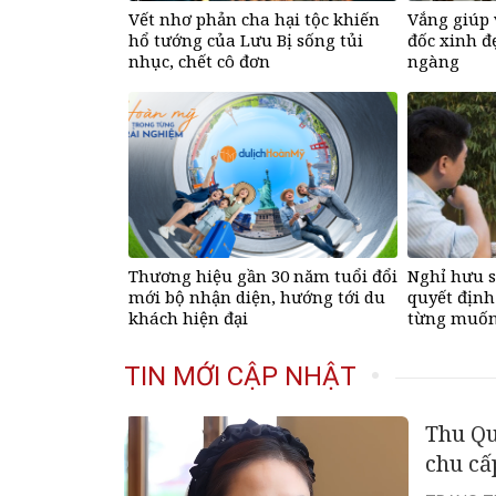
Vết nhơ phản cha hại tộc khiến
Vắng giúp 
hổ tướng của Lưu Bị sống tủi
đốc xinh đ
nhục, chết cô đơn
ngàng
Thương hiệu gần 30 năm tuổi đổi
Nghỉ hưu s
mới bộ nhận diện, hướng tới du
quyết định
khách hiện đại
từng muốn
phụng bố v
TIN MỚI CẬP NHẬT
Thu Qu
chu cấ