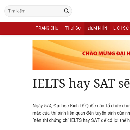
Skip
to
content
TRANG CHỦ
THỜI SỰ
ĐIỂM NHÌN
LỊCH SỬ
IELTS hay SAT sẽ
Ngày 5/4, Đại học Kinh tế Quốc dân tổ chức chư
mắc của thí sinh liên quan đến tuyển sinh của nh
“nên thi chứng chỉ IELTS hay SAT để có lợi thế h