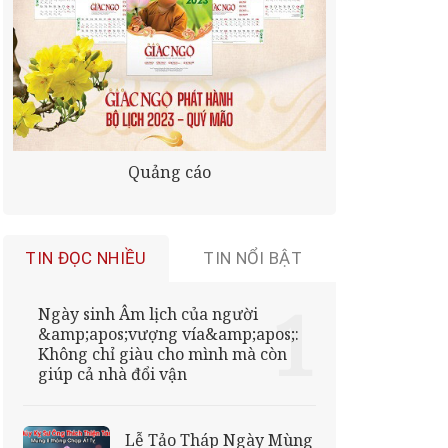
Quảng cáo
TIN ĐỌC NHIỀU
TIN NỔI BẬT
Ngày sinh Âm lịch của người
&amp;apos;vượng vía&amp;apos;:
Không chỉ giàu cho mình mà còn
giúp cả nhà đổi vận
Lễ Tảo Tháp Ngày Mùng