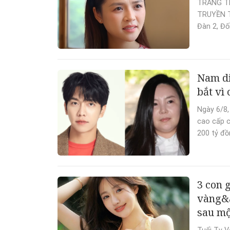
TRANG T
TRUYỀN T
Đàn 2, Đố
Nam di
bắt vì
Ngày 6/8,
cao cấp c
200 tỷ đồ
3 con 
vàng&a
sau mộ