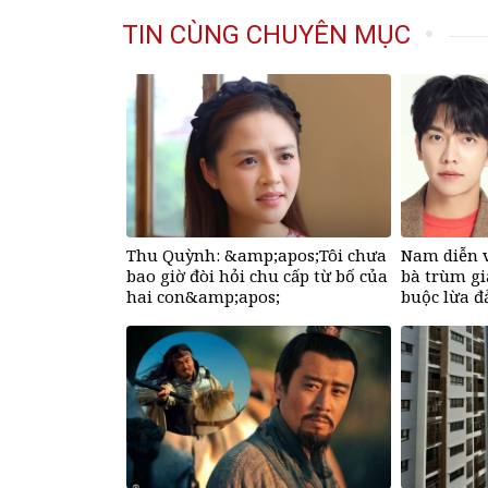
TIN CÙNG CHUYÊN MỤC
Thu Quỳnh: &amp;apos;Tôi chưa
Nam diễn v
bao giờ đòi hỏi chu cấp từ bố của
bà trùm giả
hai con&amp;apos;
buộc lừa đ