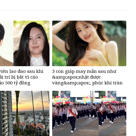
iên lao đao sau khi
3 con giáp may mắn sau như
i trí bị bắt vì cáo
&amp;apos;nhặt được
ảo 500 tỷ đồng
vàng&amp;apos;, phúc khí tràn
đầy, dễ giàu sụ chỉ sau một đêm
sau ngày 6/8/2026