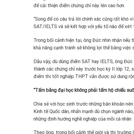
để cải thiện điểm chứng chỉ này lên cao hơn.
“Song để có câu trả lời chính xác cũng rất khó v
SAT/IELTS và sẽ kết hợp với yếu tố nào để xét 
Trong bối cảnh hiện tại, ông Đức nhìn nhận nếu
khả năng cạnh tranh sẽ không lợi thế bằng việc s
Dẫu vậy, dù dùng điểm SAT hay IELTS, ông Đức c
thành các chứng chỉ này trước học kỳ II lớp 12, 
điểm thi tốt nghiệp THPT vẫn được sử dung rộng
“Tấm bằng đại học không phải tấm hộ chiếu suố
Chia sẻ với học sinh trước những băn khoăn nê
Kinh tế Quốc dân, nhấn mạnh dù chọn ngành nào,
những định hướng nghề nghiệp của mỗi cá nhân.
Theo ông, trong bối cảnh thế giới và thị trường 