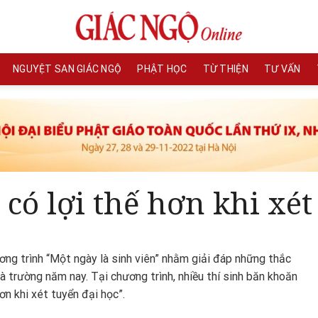
NGUYỆT SAN GIÁC NGỘ
PHẬT HỌC
TỪ THIỆN
TƯ VẤN
 có lợi thế hơn khi xét
ơng trình “Một ngày là sinh viên” nhằm giải đáp những thắc
à trường năm nay. Tại chương trình, nhiều thí sinh băn khoăn
ơn khi xét tuyển đại học”.