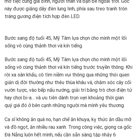
mở tiệc cùng gia đình, người thân và bạn bè ngoài trời. Góc
này được giăng dây đèn lung linh, phía sau treo tranh tròn
tráng gương điện tích hợp đèn LED.
Bước sang độ tuổi 45, Mỹ Tâm lựa chọn cho mình một lối
sống vô cùng thảnh thơi và kín tiếng.
Bước sang độ tuổi 45, Mỹ Tâm lựa chọn cho mình một lối
sống vô cùng thảnh thơi và kín tiếng trước truyền thông. Khi
rời xa sân khấu, cô tìm niềm vui thông qua những thói quen
giản dị đời thường như thêu thùa khâu vá, chăm sóc cây cối
vườn tược, vào bếp nấu nướng, giải trí bằng trò chơi điện tử
hay chơi bi-a… và ưu tiên dành trọn vẹn khoảng thời gian
quý giá đó ở bên cạnh những người mà mình yêu thương.
Ca sĩ không ăn quá no, hạn chế ăn khuya, kỵ thức ăn dầu mỡ
và đồ ngọt, ăn nhiều rau xanh. Trong công việc, giọng ca gốc
Đà Nẵng luôn hết mình, nếu cần sẵn sàng tập nhảy 6