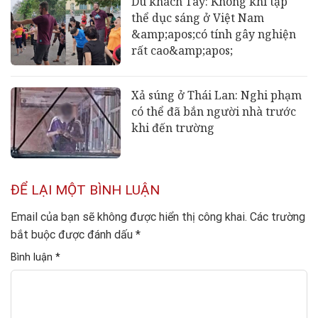
Du khách Tây: Không khí tập
thể dục sáng ở Việt Nam
&amp;apos;có tính gây nghiện
rất cao&amp;apos;
Xả súng ở Thái Lan: Nghi phạm
có thể đã bắn người nhà trước
khi đến trường
ĐỂ LẠI MỘT BÌNH LUẬN
Email của bạn sẽ không được hiển thị công khai.
Các trường
bắt buộc được đánh dấu
*
Bình luận
*