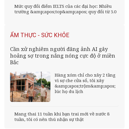
Mức quy đổi điểm IELTS của các đại học: Nhiều
trường &amp;apos;top&amp;apos; quy đổi từ 5.0
ẨM THỰC - SỨC KHỎE
Cần xử nghiêm người đăng ảnh AI gây
hoảng sợ trong nắng nóng cực độ ở miền
Bắc
Hàng xóm chỉ cho xây 2 tầng
vì sợ che cửa sổ, tôi xây
&amp;apos;trộm&amp;apos;
lúc họ du lịch
Mang thai 11 tuần khi bạn trai mới về nước 8
tuần, tôi có nên thú nhận sự thật