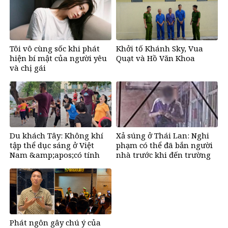
khổ
đến
Tôi vô cùng sốc khi phát
Khởi tố Khánh Sky, Vua
hiện bí mật của người yêu
Quạt và Hồ Văn Khoa
và chị gái
Du khách Tây: Không khí
Xả súng ở Thái Lan: Nghi
tập thể dục sáng ở Việt
phạm có thể đã bắn người
Nam &amp;apos;có tính
nhà trước khi đến trường
gây nghiện rất
cao&amp;apos;
Phát ngôn gây chú ý của