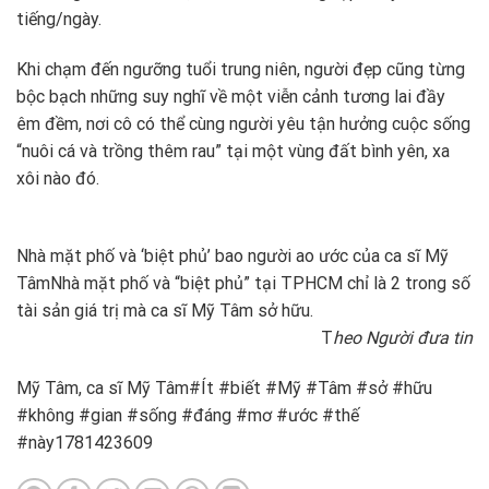
tiếng/ngày.
Khi chạm đến ngưỡng tuổi trung niên, người đẹp cũng từng
bộc bạch những suy nghĩ về một viễn cảnh tương lai đầy
êm đềm, nơi cô có thể cùng người yêu tận hưởng cuộc sống
“nuôi cá và trồng thêm rau” tại một vùng đất bình yên, xa
xôi nào đó.
Nhà mặt phố và ‘biệt phủ’ bao người ao ước của ca sĩ Mỹ
Tâm
Nhà mặt phố và “biệt phủ” tại TPHCM chỉ là 2 trong số
tài sản giá trị mà ca sĩ Mỹ Tâm sở hữu.
T
heo Người đưa tin
Mỹ Tâm, ca sĩ Mỹ Tâm#Ít #biết #Mỹ #Tâm #sở #hữu
#không #gian #sống #đáng #mơ #ước #thế
#này1781423609