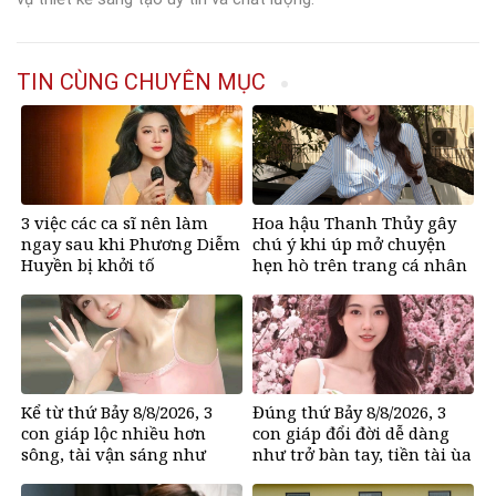
TIN CÙNG CHUYÊN MỤC
3 việc các ca sĩ nên làm
Hoa hậu Thanh Thủy gây
ngay sau khi Phương Diễm
chú ý khi úp mở chuyện
Huyền bị khởi tố
hẹn hò trên trang cá nhân
Kể từ thứ Bảy 8/8/2026, 3
Đúng thứ Bảy 8/8/2026, 3
con giáp lộc nhiều hơn
con giáp đổi đời dễ dàng
sông, tài vận sáng như
như trở bàn tay, tiền tài ùa
trăng Rằm, chính thức hết
tới, ngồi không lộc cũng