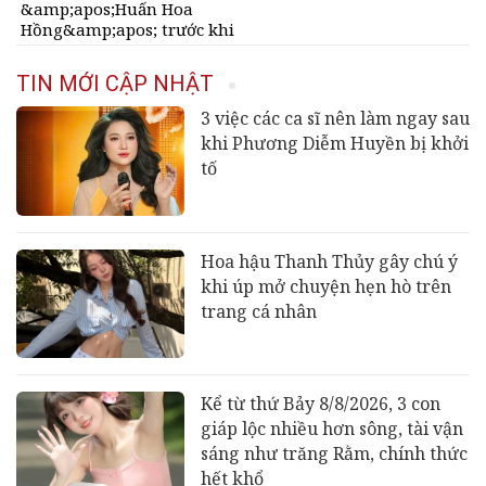
&amp;apos;Huấn Hoa
Hồng&amp;apos; trước khi
tuyên bố tạm dừng mạng
xã hội
TIN MỚI CẬP NHẬT
3 việc các ca sĩ nên làm ngay sau
khi Phương Diễm Huyền bị khởi
tố
Hoa hậu Thanh Thủy gây chú ý
khi úp mở chuyện hẹn hò trên
trang cá nhân
Kể từ thứ Bảy 8/8/2026, 3 con
giáp lộc nhiều hơn sông, tài vận
sáng như trăng Rằm, chính thức
hết khổ