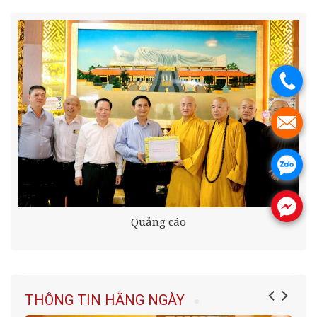
.
.
.
.
Quảng cáo
THÔNG TIN HẰNG NGÀY