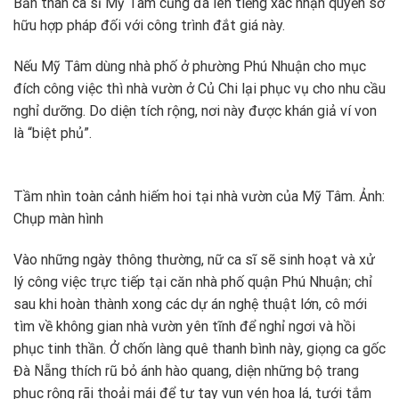
Bản thân ca sĩ Mỹ Tâm cũng đã lên tiếng xác nhận quyền sở
hữu hợp pháp đối với công trình đắt giá này.
Nếu Mỹ Tâm dùng nhà phố ở phường Phú Nhuận cho mục
đích công việc thì nhà vườn ở Củ Chi lại phục vụ cho nhu cầu
nghỉ dưỡng. Do diện tích rộng, nơi này được khán giả ví von
là “biệt phủ”.
Tầm nhìn toàn cảnh hiếm hoi tại nhà vườn của Mỹ Tâm. Ảnh:
Chụp màn hình
Vào những ngày thông thường, nữ ca sĩ sẽ sinh hoạt và xử
lý công việc trực tiếp tại căn nhà phố quận Phú Nhuận; chỉ
sau khi hoàn thành xong các dự án nghệ thuật lớn, cô mới
tìm về không gian nhà vườn yên tĩnh để nghỉ ngơi và hồi
phục tinh thần. Ở chốn làng quê thanh bình này, giọng ca gốc
Đà Nẵng thích rũ bỏ ánh hào quang, diện những bộ trang
phục rộng rãi thoải mái để tự tay vun vén hoa lá, tưới tắm