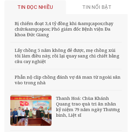
TIN ĐỌC NHIỀU
TIN NỔI BẬT
Bị chiếm đoạt 3,4 tỷ đồng khi &amp;apos;chạy
chức&amp;apos; Phó giám đốc Bệnh viện Đa
khoa Đức Giang
Lấy chồng 5 năm không đẻ được, mẹ chồng xúi
tôi làm điều này, rồi lại quay sang chì chiết bằng
câu cay nghiệt
Phẫn nộ clip chồng đánh vợ dã man từ ngoài sân
vào trong nhà
Thanh Hoá: Chùa Khánh
Quang trao quà tri ân nhân
kỷ niệm 79 năm ngày Thương
binh, Liệt sĩ