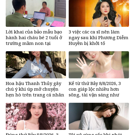
Lời khai của bảo mẫu bạo
3 việc các ca sĩ nên làm
hành hai cháu bé 2 tuổi ở
ngay sau khi Phương Diễm
trường mầm non tại
Huyền bị khởi tố
TPHCM
Hoa hậu Thanh Thủy gây
Kể từ thứ Bảy 8/8/2026, 3
chú ý khi úp mở chuyện
con giáp lộc nhiều hơn
hẹn hò trên trang cá nhân
sông, tài vận sáng như
trăng Rằm, chính thức hết
khổ
Đúng thứ Bảy 8/8/2026, 3
Tôi vô cùng sốc khi phát