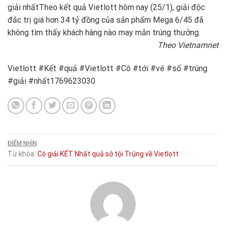
giải nhất
Theo kết quả Vietlott hôm nay (25/1), giải độc
đắc trị giá hơn 34 tỷ đồng của sản phẩm Mega 6/45 đã
không tìm thấy khách hàng nào may mắn trúng thưởng.
Theo Vietnamnet
Vietlott #Kết #quả #Vietlott #Có #tới #vé #số #trúng
#giải #nhất1769623030
ĐIỂM NHÌN
Từ khóa:
Có
giải
KẾT
Nhất
quả
sở
tội
Trúng
về
Vietlott