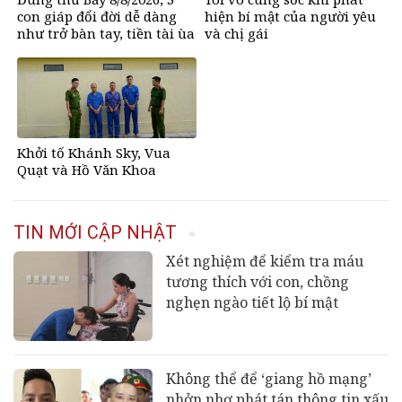
con giáp đổi đời dễ dàng
hiện bí mật của người yêu
như trở bàn tay, tiền tài ùa
và chị gái
tới, ngồi không lộc cũng
đến
Khởi tố Khánh Sky, Vua
Quạt và Hồ Văn Khoa
TIN MỚI CẬP NHẬT
Xét nghiệm để kiểm tra máu
tương thích với con, chồng
nghẹn ngào tiết lộ bí mật
Không thể để ‘giang hồ mạng’
nhởn nhơ phát tán thông tin xấu