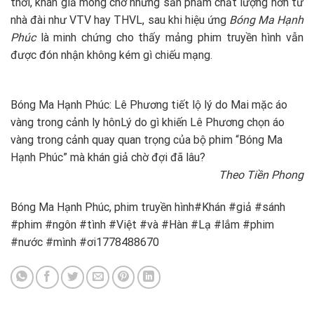
thời, khán giả mong chờ những sản phẩm chất lượng hơn từ
nhà đài như VTV hay THVL, sau khi hiệu ứng
Bóng Ma Hạnh
Phúc
là minh chứng cho thấy mảng phim truyền hình vẫn
được đón nhận không kém gì chiếu mạng.
Bóng Ma Hạnh Phúc: Lê Phương tiết lộ lý do Mai mặc áo
vàng trong cảnh ly hôn
Lý do gì khiến Lê Phương chọn áo
vàng trong cảnh quay quan trọng của bộ phim “Bóng Ma
Hạnh Phúc” mà khán giả chờ đợi đã lâu?
Theo Tiền Phong
Bóng Ma Hạnh Phúc, phim truyền hình#Khán #giả #sánh
#phim #ngôn #tình #Việt #và #Hàn #Lạ #lắm #phim
#nước #mình #ơi1778488670