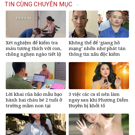
TIN CÙNG CHUYÊN MỤC
Xét nghiệm để kiểm tra
Không thể để ‘giang hồ
máu tương thích với con,
mạng’ nhởn nhơ phát tán
chồng nghẹn ngào tiết lộ
thông tin xấu độc kiếm
bí mật
tiền
Lời khai của bảo mẫu bạo
3 việc các ca sĩ nên làm
hành hai cháu bé 2 tuổi ở
ngay sau khi Phương Diễm
trường mầm non tại
Huyền bị khởi tố
TPHCM