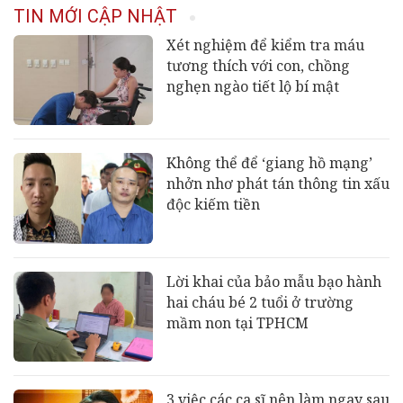
TIN MỚI CẬP NHẬT
Xét nghiệm để kiểm tra máu
tương thích với con, chồng
nghẹn ngào tiết lộ bí mật
Không thể để ‘giang hồ mạng’
nhởn nhơ phát tán thông tin xấu
độc kiếm tiền
Lời khai của bảo mẫu bạo hành
hai cháu bé 2 tuổi ở trường
mầm non tại TPHCM
3 việc các ca sĩ nên làm ngay sau