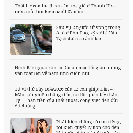
Thất lạc con lúc đi xin ăn, mẹ già ở Thanh Hóa
mòn mỏi tìm kiếm suốt 37 năm
Sau vụ 2 người tử vong trong
ô tô ở Phú Thọ, kỹ sư Lê Văn
Tạch đưa ra cảnh báo
Đình Bắc ngoài sân cỏ: Gu ăn mặc tối giản nhưng
vẫn toát lên vẻ nam tính cuốn hút
Tử vi thứ Bảy 18/4/2026 của 12 con giáp: Dần –
Mão sự nghiệp thăng tiến, tài lộc quấn lấy thân,
Tý – Thân tiền của thất thoát, công việc đen đủi
đủ đường
Phát hiện chồng có con riêng,
tôi kiên quyết ly hôn cho đến
khi nghe đứa trẻ nói một câu