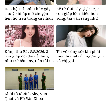
Hoa hậu Thanh Thủy gây
Kể từ thứ Bảy 8/8/2026, 3
chú ý khi úp mở chuyện
con giáp lộc nhiều hơn
hẹn hò trên trang cá nhân
sông, tài vận sáng như
trăng Rằm, chính thức hết
khổ
Đúng thứ Bảy 8/8/2026, 3
Tôi vô cùng sốc khi phát
con giáp đổi đời dễ dàng
hiện bí mật của người yêu
như trở bàn tay, tiền tài ùa
và chị gái
tới, ngồi không lộc cũng
đến
Khởi tố Khánh Sky, Vua
Quạt và Hồ Văn Khoa