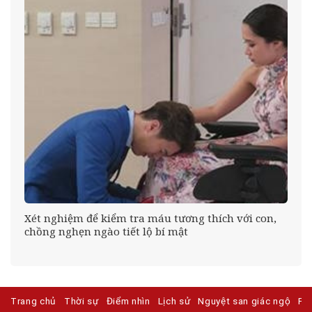
êu
Xét nghiệm để kiểm tra máu tương thích với con,
chồng nghẹn ngào tiết lộ bí mật
Trang chủ
Thời sự
Điểm nhìn
Lịch sử
Nguyệt san giác ngộ
Ph