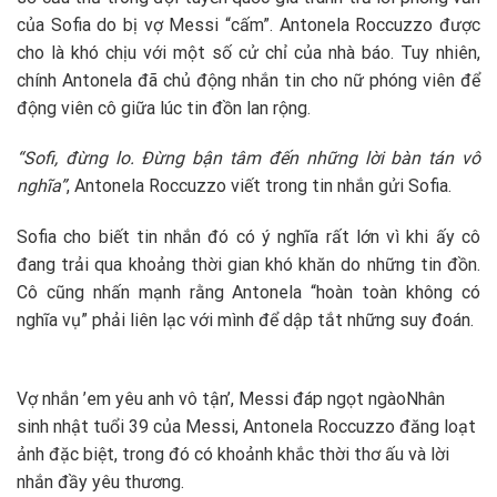
của Sofia do bị vợ Messi “cấm”. Antonela Roccuzzo được
cho là khó chịu với một số cử chỉ của nhà báo. Tuy nhiên,
chính Antonela đã chủ động nhắn tin cho nữ phóng viên để
động viên cô giữa lúc tin đồn lan rộng.
“Sofi, đừng lo. Đừng bận tâm đến những lời bàn tán vô
nghĩa”
, Antonela Roccuzzo viết trong tin nhắn gửi Sofia.
Sofia cho biết tin nhắn đó có ý nghĩa rất lớn vì khi ấy cô
đang trải qua khoảng thời gian khó khăn do những tin đồn.
Cô cũng nhấn mạnh rằng Antonela “hoàn toàn không có
nghĩa vụ” phải liên lạc với mình để dập tắt những suy đoán.
Vợ nhắn ’em yêu anh vô tận’, Messi đáp ngọt ngào
Nhân
sinh nhật tuổi 39 của Messi, Antonela Roccuzzo đăng loạt
ảnh đặc biệt, trong đó có khoảnh khắc thời thơ ấu và lời
nhắn đầy yêu thương.