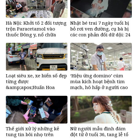
Hà Nội: Khởi tố 2 đối tượng
Nhặt bé trai 7 ngày tuổi bị
trộn Paracetamol vào
bỏ rơi ven đường, cụ bà bị
thuốc Đông y, nổ chữa
các con phản đối dữ dội: 24
bách bệnh
năm sau nhận lại điều xúc
động
Loạt siêu xe, xe biển số đẹp
‘Hiệu ứng domino’ cúm
từng được
mùa kích hoạt bệnh tim
&amp;apos;Huấn Hoa
mạch, hô hấp ở người cao
Hồng&amp;apos; khoe gây
tuổi
sốt mạng
Thế giới xử lý những kẻ
Nữ người mẫu đình đám
tung tin bôi nhọ trên
đột tử ở tuổi 36, tang lễ tổ