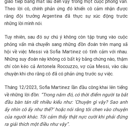
giao tiếp bằng mắt lâu đến vậy trong một cuộc phỏng vấn.
Theo lời cô, chính phản ứng đó khiến cô cảm nhận được
rằng đội trưởng Argentina đã thực sự xúc động trước
những lời mình nói.
Tuy nhiên, sau đó sự chú ý không còn tập trung vào cuộc
phỏng vấn mà chuyển sang những đồn đoán trên mạng xã
hội về việc Messi và Sofia Martinez có tình cảm với nhau.
Những suy đoán này không có bất kỳ bằng chứng nào, thậm
chí còn kéo cả Antonela Roccuzzo, vợ của Messi, vào câu
chuyện khi cho rằng cô đã có phản ứng trước sự việc.
Tháng 12/2023, Sofia Martinez lần đầu công khai lên tiếng
về những lời đồn:
“Trong năm đó, có thời điểm người ta bắt
đầu bàn tán rất nhiều kiểu như: ’Chuyện gì vậy? Sao anh
ấy nhìn cô ấy như thế?‘ hoặc nói rằng tôi chen vào chuyện
của người khác. Tôi cảm thấy thật nực cười khi phải đứng
ra giải thích một điều như vậy”.