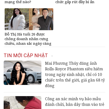
mạng thế nào?
chức gấp rút đầy bí ẩn
Đỗ Thị Hà tuổi 26 được
chồng doanh nhân cưng
chiều, nhan sắc ngày càng
rạng rỡ
TIN MỚI CẬP NHẬT
Mai Phương Thúy đăng ảnh
Rolls-Royce Phantom siêu hiếm
trong ngày sinh nhật, chỉ có 10
chiếc trên thế giới, giá gần 68 tỷ
đồng
Công an xác minh vụ bảo mẫu
đánh chửi, bắn dây thun vào trẻ