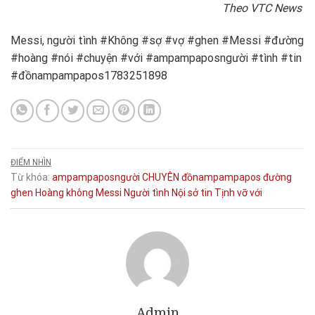
Theo VTC News
Messi, người tình #Không #sợ #vợ #ghen #Messi #đường
#hoàng #nói #chuyện #với #ampampaposngười #tình #tin
#đồnampampapos1783251898
ĐIỂM NHÌN
Từ khóa:
ampampaposngười
CHUYÊN
đồnampampapos
đường
ghen
Hoàng
không
Messi
Người tình
Nội
sở
tin
Tịnh
vỡ
với
Admin