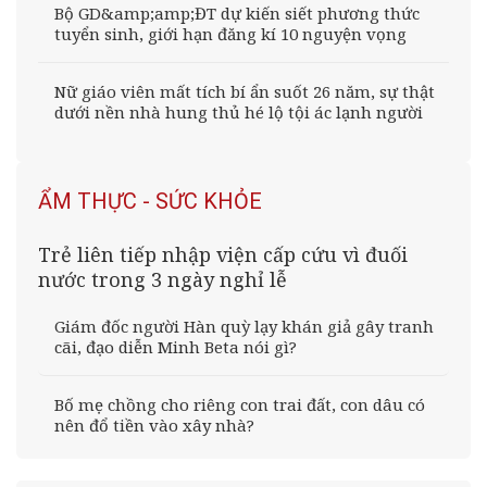
Bộ GD&amp;amp;ĐT dự kiến siết phương thức
tuyển sinh, giới hạn đăng kí 10 nguyện vọng
Nữ giáo viên mất tích bí ẩn suốt 26 năm, sự thật
dưới nền nhà hung thủ hé lộ tội ác lạnh người
ẨM THỰC - SỨC KHỎE
Trẻ liên tiếp nhập viện cấp cứu vì đuối
nước trong 3 ngày nghỉ lễ
Giám đốc người Hàn quỳ lạy khán giả gây tranh
cãi, đạo diễn Minh Beta nói gì?
Bố mẹ chồng cho riêng con trai đất, con dâu có
nên đổ tiền vào xây nhà?