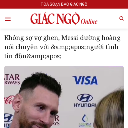
Skip
TÒA SOẠN BÁO GIÁC NGỘ
to
content
Không sợ vợ ghen, Messi đường hoàng
nói chuyện với &amp;apos;người tình
tin đồn&amp;apos;