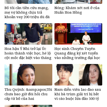
Bố tôi cần tiền cứu mạng,
Nóng: Khám xét nơi ở của
mẹ vợ không chịu trả
Huấn Hoa Hồng
khoản vay 200 triệu dù đã
bán đất
Hoa hậu Ý Nhi trở lại Úc
Học sinh Chuyên Tuyên
hoàn thành việc học, hé lộ
Quang đăng ký xét tuyển
cột mốc đặc biệt vào tháng
vào những trường đại học
11
nào?
Thu Quỳnh: &amp;apos;Tôi
Nam diễn viên lao đao sau
chưa bao giờ đòi hỏi chu
khi bà trùm giải trí bị bắt
cấp từ bố của hai
vì cáo buộc lừa đảo 500 tỷ
con&amp;apos;
đồng