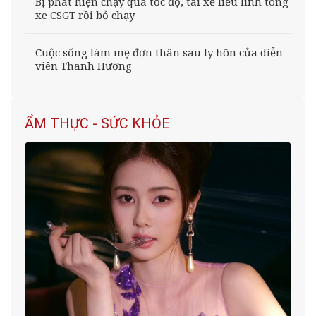
Bị phát hiện chạy quá tốc độ, tài xế liều lĩnh tông
xe CSGT rồi bỏ chạy
Cuộc sống làm mẹ đơn thân sau ly hôn của diễn
viên Thanh Hương
ẨM THỰC - SỨC KHỎE