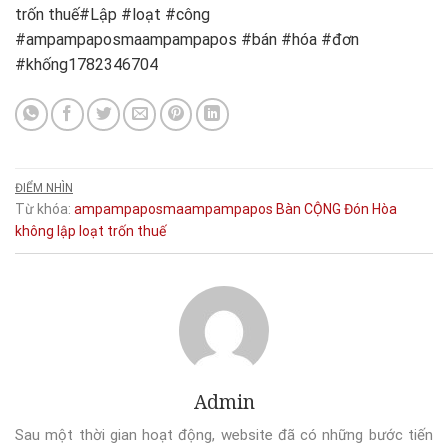
trốn thuế#Lập #loạt #công
#ampampaposmaampampapos #bán #hóa #đơn
#khống1782346704
ĐIỂM NHÌN
Từ khóa:
ampampaposmaampampapos
Bàn
CỘNG
Đón
Hòa
không
lập
loạt
trốn thuế
Admin
Sau một thời gian hoạt động, website đã có những bước tiến