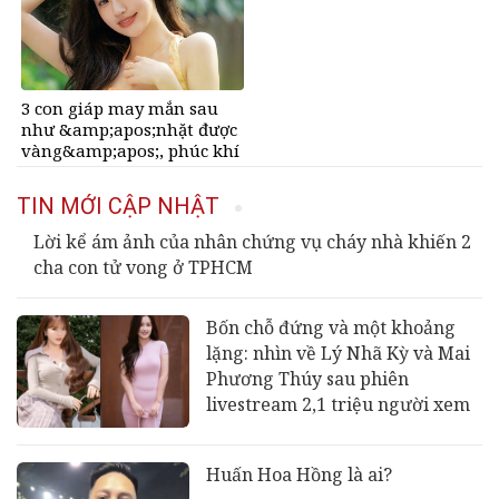
3 con giáp may mắn sau
như &amp;apos;nhặt được
vàng&amp;apos;, phúc khí
tràn đầy, dễ giàu sụ chỉ sau
một đêm sau ngày 6/8/2026
TIN MỚI CẬP NHẬT
Lời kể ám ảnh của nhân chứng vụ cháy nhà khiến 2
cha con tử vong ở TPHCM
Bốn chỗ đứng và một khoảng
lặng: nhìn về Lý Nhã Kỳ và Mai
Phương Thúy sau phiên
livestream 2,1 triệu người xem
Huấn Hoa Hồng là ai?