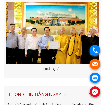
.
.
Quảng cáo
.
.
THÔNG TIN HẰNG NGÀY
Lời kể ám ảnh của nhân chứng vụ cháy nhà khiến