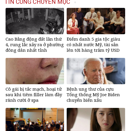
TIN CÙNG CHUYÊN MỤC
Cao Bằng động đất lần thứ
Điểm danh 5 gia tộc giàu
4, rung lắc xảy ra ở phường
có nhất nước Mỹ, tài sản
đông dân nhất tỉnh
lên tới hàng trăm tỷ USD
Cô gái bị tắc mạch, hoại tử
Bệnh ung thư của cựu
sau khi tiêm filler làm đầy
Tổng thống Mỹ Joe Biden
rãnh cười ở spa
chuyển biến xấu