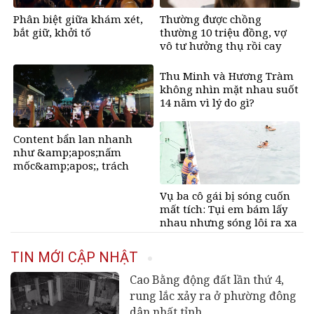
Phân biệt giữa khám xét,
Thường được chồng
bắt giữ, khởi tố
thường 10 triệu đồng, vợ
vô tư hưởng thụ rồi cay
mắt khi biết sự thật đằng
sau
Thu Minh và Hương Tràm
không nhìn mặt nhau suốt
14 năm vì lý do gì?
Content bẩn lan nhanh
như &amp;apos;nấm
mốc&amp;apos;, trách
nhiệm của người dùng
mạng?
Vụ ba cô gái bị sóng cuốn
mất tích: Tụi em bám lấy
nhau nhưng sóng lôi ra xa
rồi không thấy nhau nữa
TIN MỚI CẬP NHẬT
Cao Bằng động đất lần thứ 4,
rung lắc xảy ra ở phường đông
dân nhất tỉnh