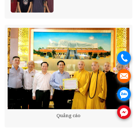
.
.
.
.
Quảng cáo