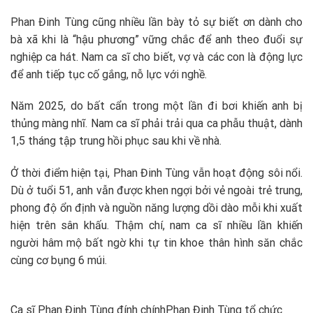
Phan Đinh Tùng cũng nhiều lần bày tỏ sự biết ơn dành cho
bà xã khi là “hậu phương” vững chắc để anh theo đuổi sự
nghiệp ca hát. Nam ca sĩ cho biết, vợ và các con là động lực
để anh tiếp tục cố gắng, nỗ lực với nghề.
Năm 2025, do bất cẩn trong một lần đi bơi khiến anh bị
thủng màng nhĩ. Nam ca sĩ phải trải qua ca phẫu thuật, dành
1,5 tháng tập trung hồi phục sau khi về nhà.
Ở thời điểm hiện tại, Phan Đinh Tùng vẫn hoạt động sôi nổi.
Dù ở tuổi 51, anh vẫn được khen ngợi bởi vẻ ngoài trẻ trung,
phong độ ổn định và nguồn năng lượng dồi dào mỗi khi xuất
hiện trên sân khấu. Thậm chí, nam ca sĩ nhiều lần khiến
người hâm mộ bất ngờ khi tự tin khoe thân hình săn chắc
cùng cơ bụng 6 múi.
Ca sĩ Phan Đinh Tùng đính chính
Phan Đinh Tùng tổ chức