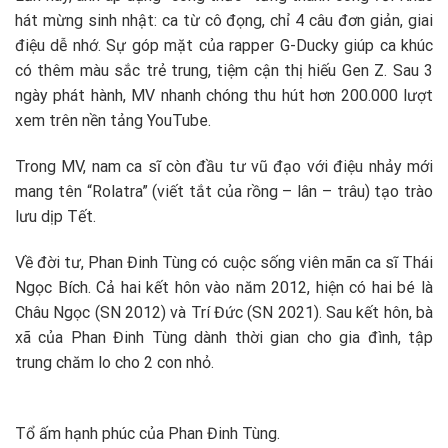
hát mừng sinh nhật: ca từ cô đọng, chỉ 4 câu đơn giản, giai
điệu dễ nhớ. Sự góp mặt của rapper G-Ducky giúp ca khúc
có thêm màu sắc trẻ trung, tiệm cận thị hiếu Gen Z. Sau 3
ngày phát hành, MV nhanh chóng thu hút hơn 200.000 lượt
xem trên nền tảng YouTube.
Trong MV, nam ca sĩ còn đầu tư vũ đạo với điệu nhảy mới
mang tên “Rolatra” (viết tắt của rồng – lân – trâu) tạo trào
lưu dịp Tết.
Về đời tư, Phan Đinh Tùng có cuộc sống viên mãn ca sĩ Thái
Ngọc Bích. Cả hai kết hôn vào năm 2012, hiện có hai bé là
Châu Ngọc (SN 2012) và Trí Đức (SN 2021). Sau kết hôn, bà
xã của Phan Đinh Tùng dành thời gian cho gia đình, tập
trung chăm lo cho 2 con nhỏ.
Tổ ấm hạnh phúc của Phan Đinh Tùng.