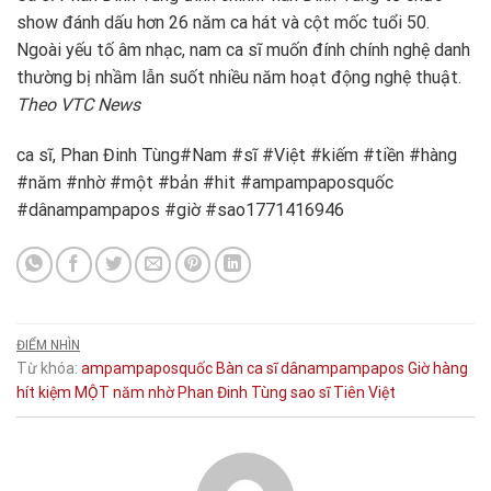
show đánh dấu hơn 26 năm ca hát và cột mốc tuổi 50.
Ngoài yếu tố âm nhạc, nam ca sĩ muốn đính chính nghệ danh
thường bị nhầm lẫn suốt nhiều năm hoạt động nghệ thuật.
Theo VTC News
ca sĩ, Phan Đinh Tùng#Nam #sĩ #Việt #kiếm #tiền #hàng
#năm #nhờ #một #bản #hit #ampampaposquốc
#dânampampapos #giờ #sao1771416946
ĐIỂM NHÌN
Từ khóa:
ampampaposquốc
Bàn
ca sĩ
dânampampapos
Giờ
hàng
hít
kiệm
MỘT
năm
nhờ
Phan Đinh Tùng
sao
sĩ
Tiên
Việt