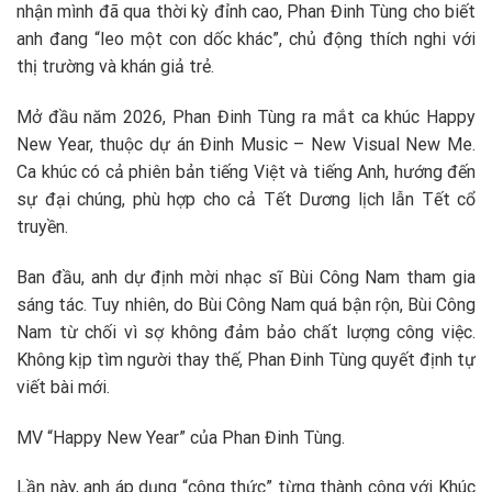
nhận mình đã qua thời kỳ đỉnh cao, Phan Đinh Tùng cho biết
anh đang “leo một con dốc khác”, chủ động thích nghi với
thị trường và khán giả trẻ.
Mở đầu năm 2026, Phan Đinh Tùng ra mắt ca khúc Happy
New Year, thuộc dự án Đinh Music – New Visual New Me.
Ca khúc có cả phiên bản tiếng Việt và tiếng Anh, hướng đến
sự đại chúng, phù hợp cho cả Tết Dương lịch lẫn Tết cổ
truyền.
Ban đầu, anh dự định mời nhạc sĩ Bùi Công Nam tham gia
sáng tác. Tuy nhiên, do Bùi Công Nam quá bận rộn, Bùi Công
Nam từ chối vì sợ không đảm bảo chất lượng công việc.
Không kịp tìm người thay thế, Phan Đinh Tùng quyết định tự
viết bài mới.
MV “Happy New Year” của Phan Đinh Tùng.
Lần này, anh áp dụng “công thức” từng thành công với Khúc