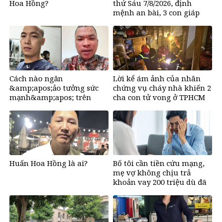
Hoa Hồng?
thứ Sáu 7/8/2026, định
mệnh an bài, 3 con giáp
vận trình như
&amp;apos;cá chép hóa
rồng&amp;apos;, giàu có
lên bất chấp, số đỏ chót
như son
Cách nào ngăn
Lời kể ám ảnh của nhân
&amp;apos;ảo tưởng sức
chứng vụ cháy nhà khiến 2
mạnh&amp;apos; trên
cha con tử vong ở TPHCM
mạng, tìm về những giá trị
tích cực?
Huấn Hoa Hồng là ai?
Bố tôi cần tiền cứu mạng,
mẹ vợ không chịu trả
khoản vay 200 triệu dù đã
bán đất