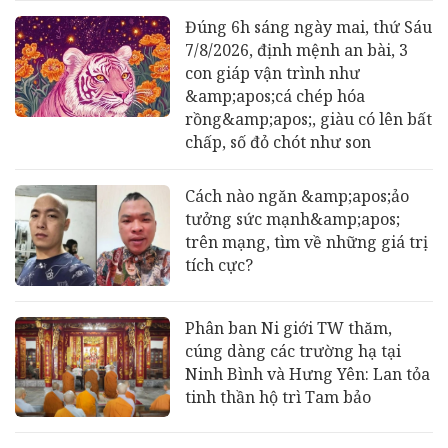
Đúng 6h sáng ngày mai, thứ Sáu
7/8/2026, định mệnh an bài, 3
con giáp vận trình như
&amp;apos;cá chép hóa
rồng&amp;apos;, giàu có lên bất
chấp, số đỏ chót như son
Cách nào ngăn &amp;apos;ảo
tưởng sức mạnh&amp;apos;
trên mạng, tìm về những giá trị
tích cực?
Phân ban Ni giới TW thăm,
cúng dàng các trường hạ tại
Ninh Bình và Hưng Yên: Lan tỏa
tinh thần hộ trì Tam bảo