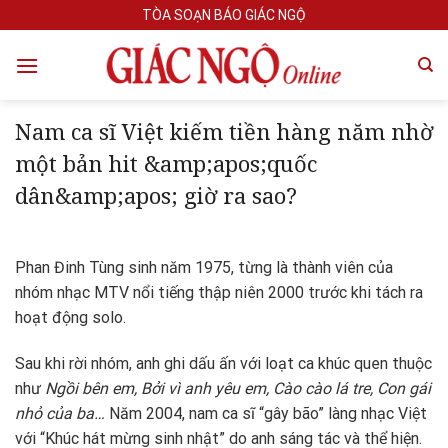
Skip
TÒA SOẠN BÁO GIÁC NGỘ
to
content
Nam ca sĩ Việt kiếm tiền hàng năm nhờ
một bản hit &amp;apos;quốc
dân&amp;apos; giờ ra sao?
Phan Đinh Tùng sinh năm 1975, từng là thành viên của
nhóm nhạc MTV nổi tiếng thập niên 2000 trước khi tách ra
hoạt động solo.
Sau khi rời nhóm, anh ghi dấu ấn với loạt ca khúc quen thuộc
như
Ngồi bên em, Bởi vì anh yêu em, Cào cào lá tre, Con gái
nhỏ của ba…
Năm 2004, nam ca sĩ “gây bão” làng nhạc Việt
với “Khúc hát mừng sinh nhật” do anh sáng tác và thể hiện.