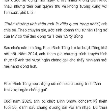
hát được sử dụng mỗi ngày, ở rất nhiều không gian khác
nhau, nhưng tiền bản quyền thu về không tương xứng với
tần suất phổ biến.
“Phần thưởng tinh thần mới là điều quan trọng nhất”,
anh
chia sẻ. Theo chuyên gia, ước tính doanh thu từ nền tảng số
của MV có thể dao động từ 1 đến 1,5 tỷ đồng.
Sau nhiều năm im ắng, Phan Đinh Tùng trở lại hoạt động khá
sôi nổi. Năm 2024, anh tham gia chương trình truyền hình
thực tế Anh trai vượt ngàn chông gai, cho thấy hình ảnh mới
mẻ, năng động hơn.
Phan Đinh Tùng hoạt động sôi nổi sau chương trình “Anh
trai vượt ngàn chông gai”.
Cuối năm 2025, anh tổ chức Đinh Show, concert kỷ niệm
tuổi 50, đánh dấu chặng đường dài với âm nhạc. Dù thừa