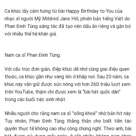
Ca khúc lấy cảm hứng từ bài Happy Birthday to You của
nhạc sĩ người Mỹ Mildred Jane Hill, phiên bản tiếng Việt do
Phan Đinh Tùng sáng tác đã tạo nên dấu ấn riêng và gắn bó
với nhiều thế hệ khán giả.
Nam ca sĩ Phan Đinh Tùng.
Với cấu trúc đơn giản, điệp khúc dễ nhớ cùng giai điệu quen
thuộc, ca khúc gần như vang lên ở khắp nơi. Sau 20 năm, ca
khúc này vẫn giữ được sức nóng với hơn 260 triệu lượt xem
trên YouTube, thậm chí được xem là “bài hát quốc dân”
trong các buổi tiệc sinh nhật.
Nhiều người cho rằng nam ca sĩ ”sống khoẻ” nhờ bản hit này.
Tuy nhiên, Phan Đinh Tùng thẳng thắn cho biết tiền tác
quyền thực tế không cao như công chúng nghĩ. Theo anh, bài