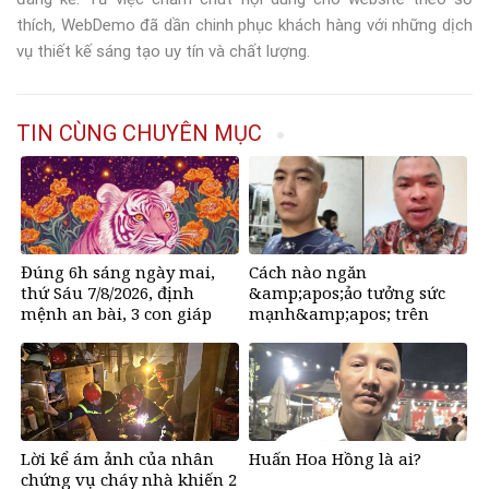
thích, WebDemo đã dần chinh phục khách hàng với những dịch
vụ thiết kế sáng tạo uy tín và chất lượng.
TIN CÙNG CHUYÊN MỤC
Đúng 6h sáng ngày mai,
Cách nào ngăn
thứ Sáu 7/8/2026, định
&amp;apos;ảo tưởng sức
mệnh an bài, 3 con giáp
mạnh&amp;apos; trên
vận trình như
mạng, tìm về những giá trị
&amp;apos;cá chép hóa
tích cực?
rồng&amp;apos;, giàu có
lên bất chấp, số đỏ chót
như son
Lời kể ám ảnh của nhân
Huấn Hoa Hồng là ai?
chứng vụ cháy nhà khiến 2