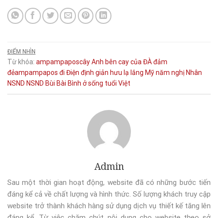
ĐIỂM NHÌN
Từ khóa:
ampampaposcây
Anh
bên
cay
của
ĐÀ
đảm
đẻampampapos
đi
Điện
định
giản
hưu
lạ
lắng
Mỹ
năm
nghị
Nhân
NSND
NSND Bùi Bài Bình
ở
sống
tuổi
Việt
Admin
Sau một thời gian hoạt động, website đã có những bước tiến
đáng kể cả về chất lượng và hình thức. Số lượng khách truy cập
website trở thành khách hàng sử dụng dịch vụ thiết kế tăng lên
đáng kể. Từ việc chăm chút nội dung cho website theo sở