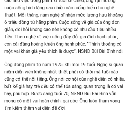
cao nhờ việc đóng phim. Ở tuổi xế chiều, ông tận hưởng
cuộc sống bình lặng sau nhiều năm cống hiến cho nghệ
thuật. Mỗi tháng, nam nghệ sĩ nhận mức lương hưu khoảng
6 triệu đồng từ hãng phim. Cuộc sống về già của ông đơn
giản, đòi hỏi không cao nên không có nhu cầu tiêu nhiều
tiền. Theo nghệ sĩ, việc sống đầy đủ, gia đình hạnh phúc,
con cái đàng hoàng khiến ông hạnh phúc. “Thỉnh thoảng có
một vai khán giả yêu thích là được”, NSND Bùi Bài Bình nói.
Ông đóng phim từ năm 1975, khi mới 19 tuổi. Nghệ sĩ quan
niệm diễn viên không nhất thiết phải có thời mà tuổi nào
cũng có thể nổi tiếng. Ông nói cơ hội của nghề diễn có nhiều,
bất kể già hay trẻ đều có thể tỏa sáng, quan trọng là có vai
hay, phù hợp. Bước sang tuổi 70, NSND Bùi Bài Bình vẫn
mong có một vai hoàn chỉnh, gai góc. Ông luôn tham vọng
tìm kiếm thêm vai diễn để đời.