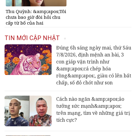
Thu Quỳnh: &amp;apos;Tôi
chưa bao giờ đòi hỏi chu
cấp từ bố của hai
con&amp;apos;
TIN MỚI CẬP NHẬT
Đúng 6h sáng ngày mai, thứ Sáu
7/8/2026, định mệnh an bài, 3
con giáp vận trình như
&amp;apos;cá chép hóa
rồng&amp;apos;, giàu có lên bất
chấp, số đỏ chót như son
Cách nào ngăn &amp;apos;ảo
tưởng sức mạnh&amp;apos;
trên mạng, tìm về những giá trị
tích cực?