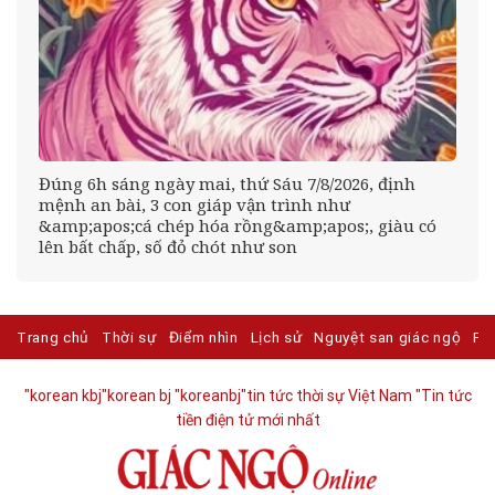
Đúng 6h sáng ngày mai, thứ Sáu 7/8/2026, định
mệnh an bài, 3 con giáp vận trình như
&amp;apos;cá chép hóa rồng&amp;apos;, giàu có
lên bất chấp, số đỏ chót như son
Trang chủ
Thời sự
Điểm nhìn
Lịch sử
Nguyệt san giác ngộ
Ph
"korean kbj​
"korean bj
"koreanbj​
"tin tức thời sự Việt Nam
"Tin tức
tiền điện tử mới nhất​