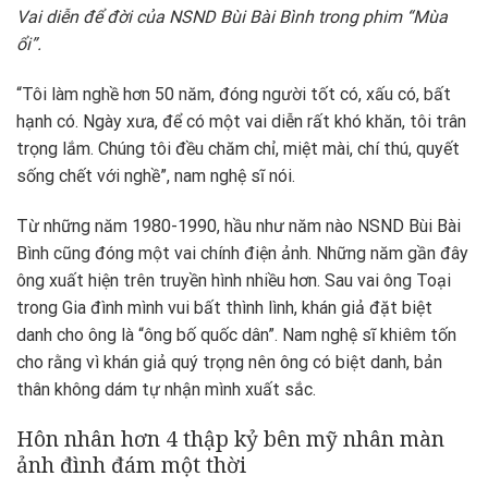
Vai diễn để đời của NSND Bùi Bài Bình trong phim “Mùa
ổi”.
“Tôi làm nghề hơn 50 năm, đóng người tốt có, xấu có, bất
hạnh có. Ngày xưa, để có một vai diễn rất khó khăn, tôi trân
trọng lắm. Chúng tôi đều chăm chỉ, miệt mài, chí thú, quyết
sống chết với nghề”, nam nghệ sĩ nói.
Từ những năm 1980-1990, hầu như năm nào NSND Bùi Bài
Bình cũng đóng một vai chính điện ảnh. Những năm gần đây
ông xuất hiện trên truyền hình nhiều hơn. Sau vai ông Toại
trong Gia đình mình vui bất thình lình, khán giả đặt biệt
danh cho ông là “ông bố quốc dân”. Nam nghệ sĩ khiêm tốn
cho rằng vì khán giả quý trọng nên ông có biệt danh, bản
thân không dám tự nhận mình xuất sắc.
Hôn nhân hơn 4 thập kỷ bên mỹ nhân màn
ảnh đình đám một thời