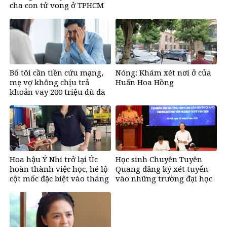
cha con tử vong ở TPHCM
Bố tôi cần tiền cứu mạng,
Nóng: Khám xét nơi ở của
mẹ vợ không chịu trả
Huấn Hoa Hồng
khoản vay 200 triệu dù đã
bán đất
Hoa hậu Ý Nhi trở lại Úc
Học sinh Chuyên Tuyên
hoàn thành việc học, hé lộ
Quang đăng ký xét tuyển
cột mốc đặc biệt vào tháng
vào những trường đại học
11
nào?