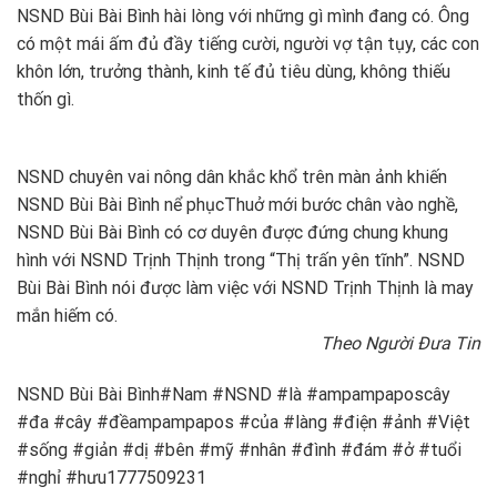
NSND Bùi Bài Bình hài lòng với những gì mình đang có. Ông
có một mái ấm đủ đầy tiếng cười, người vợ tận tụy, các con
khôn lớn, trưởng thành, kinh tế đủ tiêu dùng, không thiếu
thốn gì.
NSND chuyên vai nông dân khắc khổ trên màn ảnh khiến
NSND Bùi Bài Bình nể phục
Thuở mới bước chân vào nghề,
NSND Bùi Bài Bình có cơ duyên được đứng chung khung
hình với NSND Trịnh Thịnh trong “Thị trấn yên tĩnh”. NSND
Bùi Bài Bình nói được làm việc với NSND Trịnh Thịnh là may
mắn hiếm có.
Theo Người Đưa Tin
NSND Bùi Bài Bình#Nam #NSND #là #ampampaposcây
#đa #cây #đềampampapos #của #làng #điện #ảnh #Việt
#sống #giản #dị #bên #mỹ #nhân #đình #đám #ở #tuổi
#nghỉ #hưu1777509231