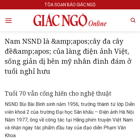
Skip
TÒA SOẠN BÁO GIÁC NGỘ
to
content
Nam NSND là &amp;apos;cây đa cây
đề&amp;apos; của làng điện ảnh Việt,
sống giản dị bên mỹ nhân đình đám ở
tuổi nghỉ hưu
Tuổi 70 vẫn cống hiến cho nghệ thuật
NSND Bùi Bài Bình sinh năm 1956, trưởng thành từ lớp Diễn
viên khoá 2 của trường Đại học Sân khấu – Điện ảnh Hà Nội.
Năm 1977, ông về công tác tại Hãng phim truyện Việt Nam
và nhận ngay tác phẩm đầu tay của đạo diễn Phạm Văn
Khoa.