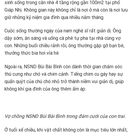
sinh sống trong căn nhà 4 tầng rộng gần 100m2 tại phố
Giáp Nhị. Không gian này không chỉ là nơi ở mà còn là nơi lưu
giữ những kỷ niệm gia đình qua nhiều năm tháng.
Cuộc sống thường ngày của nam nghệ sĩ rất giản dị. Ông
dậy sớm, ăn sáng và uống cà phê tự pha tại nhà cùng vợ
con. Những buổi chiều rảnh rỗi, ông thường gặp gỡ bạn bè,
thưởng thức bia hơi vỉa hè.
Ngoài ra, NSND Bùi Bài Bình còn dành thời gian chăm sóc
thú cưng như chó và chim cảnh. Tiếng chim cu gáy hay sự
quấn quýt của chú chó nhỏ trở thành niềm vui giản dị, giúp
không khí gia đình của ông thêm ấm áp.
Vợ chồng NSND Bùi Bài Bình trong đám cưới của con trai.
Ở tuổi xế chiều, khi vật chất không còn là mục tiêu lớn nhất,