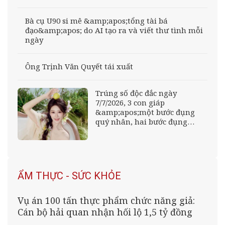
Bà cụ U90 si mê &amp;apos;tổng tài bá
đạo&amp;apos; do AI tạo ra và viết thư tình mỗi
ngày
Ông Trịnh Văn Quyết tái xuất
Trúng số độc đắc ngày
7/7/2026, 3 con giáp
&amp;apos;một bước đụng
quý nhân, hai bước đụng
Thần Tài&amp;apos;, tiền
vàng sung túc
ẨM THỰC - SỨC KHỎE
Vụ án 100 tấn thực phẩm chức năng giả:
Cán bộ hải quan nhận hối lộ 1,5 tỷ đồng