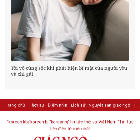
Tôi vô cùng sốc khi phát hiện bí mật của người yêu
ên
và chị gái
Trang chủ
Thời sự
Điểm nhìn
Lịch sử
Nguyệt san giác ngộ
Ph
"korean kbj​
"korean bj
"koreanbj​
"tin tức thời sự Việt Nam
"Tin tức
tiền điện tử mới nhất​