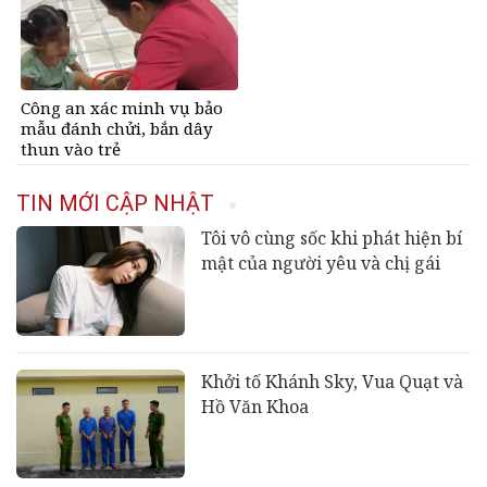
càng hưng thịnh sung túc
thế giới, giá gần 68 tỷ đồng
Công an xác minh vụ bảo
mẫu đánh chửi, bắn dây
thun vào trẻ
TIN MỚI CẬP NHẬT
Tôi vô cùng sốc khi phát hiện bí
mật của người yêu và chị gái
Khởi tố Khánh Sky, Vua Quạt và
Hồ Văn Khoa