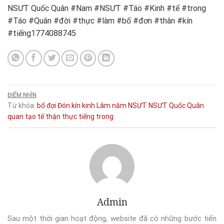
NSƯT Quốc Quân #Nam #NSƯT #Táo #Kinh #tế #trong
#Táo #Quân #đời #thực #làm #bố #đơn #thân #kín
#tiếng1774088745
ĐIỂM NHÌN
Từ khóa:
bổ
đợi
Đón
kín
kinh
Lâm
năm
NSƯT
NSƯT Quốc Quân
quan
tạo
tế
thận
thực
tiếng
trong
Admin
Sau một thời gian hoạt động, website đã có những bước tiến