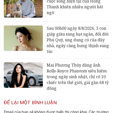
cuộc sống hiện tại của Hồng
Thanh khiến nhiều người bất
ngờ
Sau 00h00 ngày 8/8/2026, 3 con
giáp giàu sang bạt ngàn, đổi đời
Phú Quý, ung dung có của đầy
nhà, ngày càng hưng thịnh sung
túc
Mai Phương Thúy đăng ảnh
Rolls-Royce Phantom siêu hiếm
trong ngày sinh nhật, chỉ có 10
chiếc trên thế giới, giá gần 68 tỷ
đồng
ĐỂ LẠI MỘT BÌNH LUẬN
Email của bạn sẽ không được hiển thị công khai.
Các trường