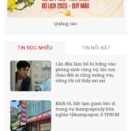
Quảng cáo
TIN ĐỌC NHIỀU
TIN NỔI BẬT
Lần đầu làm bố hí hửng vào
phòng sinh cùng vợ, lúc con
chào đời ai cũng mừng vui,
riêng tôi cứ thấy sai sai
Khởi tố, bắt tạm giam bác sĩ
trong vụ &amp;apos;ly hôn
nghìn tỷ&amp;apos; ở TPHCM