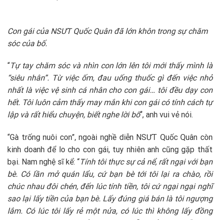
Con gái của NSƯT Quốc Quân đã lớn khôn trong sự chăm
sóc của bố.
“
Tự tay chăm sóc và nhìn con lớn lên tôi mới thấy mình là
“siêu nhân”. Từ việc ốm, đau uống thuốc gì đến việc nhỏ
nhất là việc vệ sinh cá nhân cho con gái… tôi đều dạy con
hết. Tôi luôn cảm thấy may mắn khi con gái có tính cách tự
lập và rất hiểu chuyện, biết nghe lời bố
“, anh vui vẻ nói.
“Gà trống nuôi con”, ngoài nghề diễn NSƯT Quốc Quân còn
kinh doanh để lo cho con gái, tuy nhiên anh cũng gặp thất
bại. Nam nghệ sĩ kể: “
Tính tôi thực sự cả nể, rất ngại với bạn
bè. Có lần mở quán lẩu, cứ bạn bè tới tôi lại ra chào, rồi
chúc nhau đôi chén, đến lúc tính tiền, tôi cứ ngại ngại nghĩ
sao lại lấy tiền của bạn bè. Lấy đúng giá bán là tôi ngượng
lắm. Có lúc tôi lấy rẻ một nửa, có lúc thì không lấy đồng