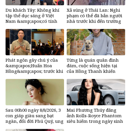
Du khách Tây: Không khí
Xả súng ở Thái Lan: Nghi
tập thể dục sáng ở Việt
phạm có thể đã bắn người
Nam &amp;apos;có tính
nhà trước khi đến trường
gây nghiện rất
cao&amp;apos;
Phát ngôn gây chú ý của
Từng là quán quân đình
&amp;apos;Huấn Hoa
đám, cuộc sống hiện tại
Hồng&amp;apos; trước khi
của Hồng Thanh khiến
tuyên bố tạm dừng mạng
nhiều người bất ngờ
xã hội
Sau 00h00 ngày 8/8/2026, 3
Mai Phương Thúy đăng
con giáp giàu sang bạt
ảnh Rolls-Royce Phantom
ngàn, đổi đời Phú Quý, ung
siêu hiếm trong ngày sinh
dung có của đầy nhà, ngày
nhật, chỉ có 10 chiếc trên