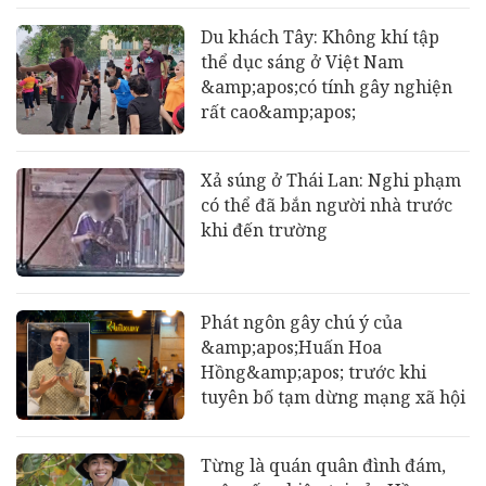
Du khách Tây: Không khí tập
thể dục sáng ở Việt Nam
&amp;apos;có tính gây nghiện
rất cao&amp;apos;
Xả súng ở Thái Lan: Nghi phạm
có thể đã bắn người nhà trước
khi đến trường
Phát ngôn gây chú ý của
&amp;apos;Huấn Hoa
Hồng&amp;apos; trước khi
tuyên bố tạm dừng mạng xã hội
Từng là quán quân đình đám,