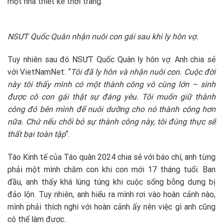
một nhà thiết kế thời trang.
NSƯT Quốc Quân nhận nuôi con gái sau khi ly hôn vợ.
Tuy nhiên sau đó NSƯT Quốc Quân ly hôn vợ. Anh chia sẻ
với VietNamNet: “
Tôi đã ly hôn và nhận nuôi con. Cuộc đời
này tôi thấy mình có một thành công vô cùng lớn – sinh
được cô con gái thật sự đáng yêu. Tôi muốn giữ thành
công đó bên mình để nuôi dưỡng cho nó thành công hơn
nữa. Chứ nếu chối bỏ sự thành công này, tôi đúng thực sẽ
thất bại toàn tập
“.
Táo Kinh tế của Táo quân 2024 chia sẻ với báo chí, anh từng
phải một mình chăm con khi con mới 17 tháng tuổi. Ban
đầu, anh thấy khá lúng túng khi cuộc sống bỗng dưng bị
đảo lộn. Tuy nhiên, anh hiểu ra mình rơi vào hoàn cảnh nào,
mình phải thích nghi với hoàn cảnh ấy nên việc gì anh cũng
có thể làm được.