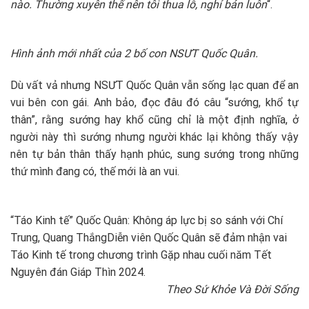
nào. Thường xuyên thế nên tôi thua lỗ, nghỉ bán luôn
“.
Hình ảnh mới nhất của 2 bố con NSƯT Quốc Quân.
Dù vất vả nhưng NSƯT Quốc Quân vẫn sống lạc quan để an
vui bên con gái. Anh bảo, đọc đâu đó câu “sướng, khổ tự
thân”, rằng sướng hay khổ cũng chỉ là một định nghĩa, ở
người này thì sướng nhưng người khác lại không thấy vậy
nên tự bản thân thấy hạnh phúc, sung sướng trong những
thứ mình đang có, thế mới là an vui.
“Táo Kinh tế” Quốc Quân: Không áp lực bị so sánh với Chí
Trung, Quang Thắng
Diễn viên Quốc Quân sẽ đảm nhận vai
Táo Kinh tế trong chương trình Gặp nhau cuối năm Tết
Nguyên đán Giáp Thìn 2024.
Theo Sứ Khỏe Và Đời Sống