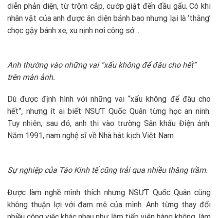
diễn phản diện, từ trộm cắp, cướp giật đến đầu gấu. Có khi
nhân vật của anh được ăn diện bảnh bao nhưng lại là ‘thằng’
chọc gậy bánh xe, xu nịnh nơi công sở…
Anh thường vào những vai “xấu không để đâu cho hết”
trên màn ảnh.
Dù được định hình với những vai “xấu không để đâu cho
hết”, nhưng ít ai biết NSƯT Quốc Quân từng học an ninh.
Tuy nhiên, sau đó, anh thi vào trường Sân khấu Điện ảnh.
Năm 1991, nam nghệ sĩ về Nhà hát kịch Việt Nam.
Sự nghiệp của Táo Kinh tế cũng trải qua nhiều thăng trầm.
Được làm nghề mình thích nhưng NSƯT Quốc Quân cũng
không thuận lợi với đam mê của mình. Anh từng thay đổi
nhiều công việc khác nhau như làm tiếp viên hàng không, làm