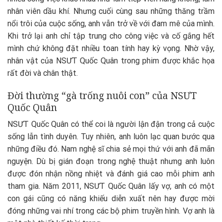
nhân viên dầu khí. Nhưng cuối cùng sau những thăng trầm
nổi trôi của cuộc sống, anh vẫn trở về với đam mê của mình.
Khi trở lại anh chỉ tập trung cho công việc và cố gắng hết
mình chứ không đặt nhiều toan tính hay kỳ vọng. Nhờ vậy,
nhân vật của NSƯT Quốc Quân trong phim được khắc họa
rất đời và chân thật.
Đời thường “gà trống nuôi con” của NSƯT
Quốc Quân
NSƯT Quốc Quân có thể coi là người lận đận trong cả cuộc
sống lẫn tình duyên. Tuy nhiên, anh luôn lạc quan bước qua
những điều đó. Nam nghệ sĩ chia sẻ mọi thứ với anh đã mãn
nguyện. Dù bị gián đoạn trong nghệ thuật nhưng anh luôn
được đón nhận nồng nhiệt và đánh giá cao mỗi phim anh
tham gia. Năm 2011, NSƯT Quốc Quân lấy vợ, anh có một
con gái cũng có năng khiếu diễn xuất nên hay được mời
đóng những vai nhí trong các bộ phim truyền hình. Vợ anh là