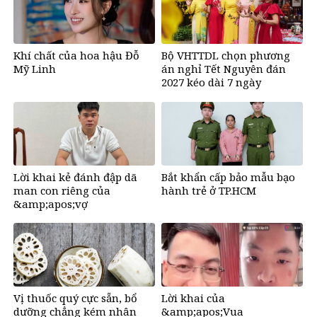
Khí chất của hoa hậu Đỗ
Bộ VHTTDL chọn phương
Mỹ Linh
án nghỉ Tết Nguyên đán
2027 kéo dài 7 ngày
Lời khai kẻ đánh đập dã
Bắt khẩn cấp bảo mẫu bạo
man con riêng của
hành trẻ ở TP.HCM
&amp;apos;vợ
hờ&amp;apos;, bắt quỳ đến
1 giờ sáng
Vị thuốc quý cực sẵn, bổ
Lời khai của
dưỡng chẳng kém nhân
&amp;apos;Vua