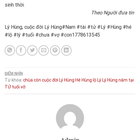
sinh thời.
Theo Người đưa tin
Lý Hùng, cuộc đời Lý Hùng#Nam #tài #tử #Lý #Hùng #hé
#lộ #lý #tuổi #chưa #vợ #con1778613545
ĐIỂM NHÌN
Từ khóa:
chùa
còn
cuộc đời Lý Hùng
Hé
Hùng
lộ
Lý
Lý Hùng
năm
tại
TỬ
tuổi
vỡ