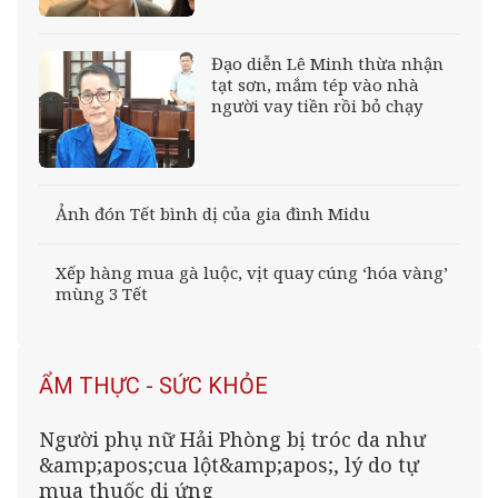
Đạo diễn Lê Minh thừa nhận
tạt sơn, mắm tép vào nhà
người vay tiền rồi bỏ chạy
Ảnh đón Tết bình dị của gia đình Midu
Xếp hàng mua gà luộc, vịt quay cúng ‘hóa vàng’
mùng 3 Tết
ẨM THỰC - SỨC KHỎE
Người phụ nữ Hải Phòng bị tróc da như
&amp;apos;cua lột&amp;apos;, lý do tự
mua thuốc dị ứng