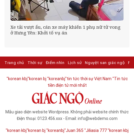
Xe tải vượt ẩu, cán xe máy khiến 1 phụ nữ tử vong
oa
ở Hưng Yên: Khởi tố vụ án
Trang chủ
Thời sự
Điểm nhìn
Lịch sử
Nguyệt san giác ngộ
Ph
"korean kbj​
"korean bj
"koreanbj​
"tin tức thời sự Việt Nam
"Tin tức
tiền điện tử mới nhất​
Mẫu giao diện website Wordpress. Không phải website chính thức
Điện thoại: 0123.456.xxx - Email: info@webdemo.com
"korean kbj​
"korean bj
"koreanbj​
"Juan 365
"Jiliasia 777
"korean kbj