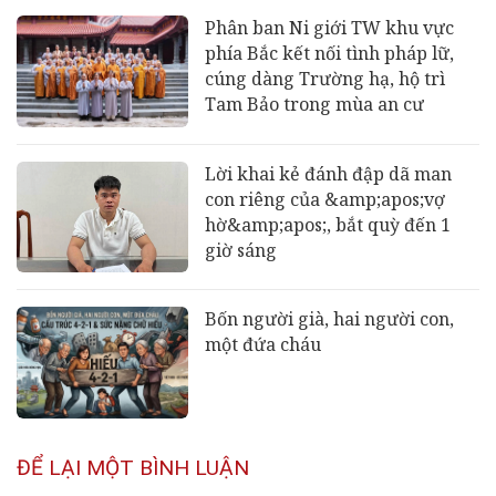
Phân ban Ni giới TW khu vực
phía Bắc kết nối tình pháp lữ,
cúng dàng Trường hạ, hộ trì
Tam Bảo trong mùa an cư
Lời khai kẻ đánh đập dã man
con riêng của &amp;apos;vợ
hờ&amp;apos;, bắt quỳ đến 1
giờ sáng
Bốn người già, hai người con,
một đứa cháu
ĐỂ LẠI MỘT BÌNH LUẬN