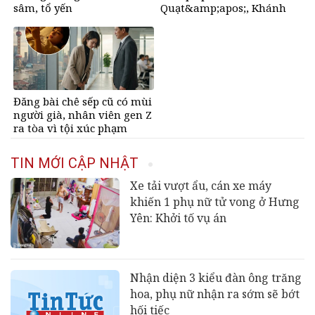
sâm, tổ yến
Quạt&amp;apos;, Khánh
&amp;apos;Sky&amp;apos;
và Hồ Văn Khoa
Đăng bài chê sếp cũ có mùi
người già, nhân viên gen Z
ra tòa vì tội xúc phạm
TIN MỚI CẬP NHẬT
Xe tải vượt ẩu, cán xe máy
khiến 1 phụ nữ tử vong ở Hưng
Yên: Khởi tố vụ án
Nhận diện 3 kiểu đàn ông trăng
hoa, phụ nữ nhận ra sớm sẽ bớt
hối tiếc