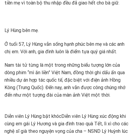
tiền mẹ vì toàn bộ thu nhập đều đã giao hết cho bà giữ.
Lý Hùng bên mẹ.
Ở tuổi 57, Lý Hùng vẫn sống hạnh phúc bên mẹ và các anh
chị em. Với anh, gia đình luôn là điểm tựa quý giá nhất.
Nam tài tử từng là một trong những biểu tượng lớn của
dòng phim “mì ăn liền” Việt Nam, đồng thời ghi dấu ấn qua
nhiều dự án hợp tác quốc tế, đặc biệt với điện ảnh Hồng
Kông (Trung Quốc). Đến nay, anh vẫn được công chúng nhớ
đến như một tượng đài của màn ảnh Việt một thời.
Diễn viên Lý Hùng bật khóc
Diễn viên Lý Hùng xúc động khi
cùng em gái Lý Hương và gia đình trao quà Tết, lì xì cho các
nghệ sĩ già theo nguyện vọng của cha – NSND Lý Huỳnh lúc