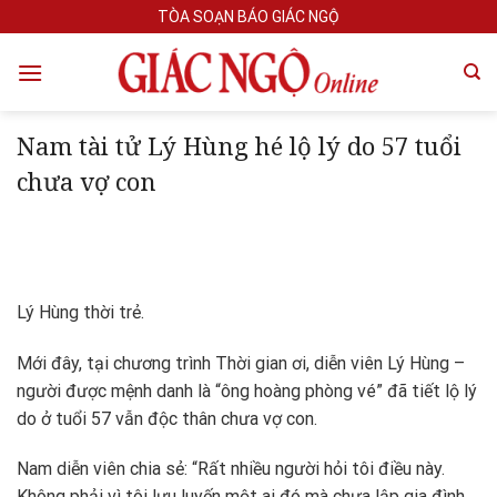
Skip
TÒA SOẠN BÁO GIÁC NGỘ
to
content
Nam tài tử Lý Hùng hé lộ lý do 57 tuổi
chưa vợ con
Lý Hùng thời trẻ.
Mới đây, tại chương trình Thời gian ơi, diễn viên Lý Hùng –
người được mệnh danh là “ông hoàng phòng vé” đã tiết lộ lý
do ở tuổi 57 vẫn độc thân chưa vợ con.
Nam diễn viên chia sẻ: “Rất nhiều người hỏi tôi điều này.
Không phải vì tôi lưu luyến một ai đó mà chưa lập gia đình.