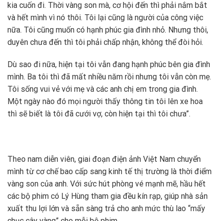
kia cuốn đi. Thời vàng son mà, cơ hội đến thì phải nắm bắt
và hết mình vì nó thôi. Tôi lại cũng là người của công việc
nữa. Tôi cũng muốn có hạnh phúc gia đình nhỏ. Nhưng thôi,
duyên chưa đến thì tôi phải chấp nhận, không thể đòi hỏi.
Dù sao đi nữa, hiện tại tôi vẫn đang hạnh phúc bên gia đình
mình. Ba tôi thì đã mất nhiều năm rồi nhưng tôi vẫn còn mẹ.
Tôi sống vui vẻ với mẹ và các anh chị em trong gia đình.
Một ngày nào đó mọi người thấy thông tin tôi lên xe hoa
thì sẽ biết là tôi đã cưới vợ, còn hiện tại thì tôi chưa”.
Theo nam diễn viên, giai đoạn điện ảnh Việt Nam chuyển
mình từ cơ chế bao cấp sang kinh tế thị trường là thời điểm
vàng son của anh. Với sức hút phòng vé mạnh mẽ, hầu hết
các bộ phim có Lý Hùng tham gia đều kín rạp, giúp nhà sản
xuất thu lợi lớn và sẵn sàng trả cho anh mức thù lao “mấy
chục cây vàng” cho mỗi bộ phim.