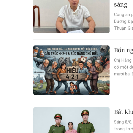
sáng
Công an p
Dương Đại
Thuận Gia
Bốn ng
Chị Hằng 
có một đứ
mươi ba. 
Bắt kh
Sáng 8/8,
trong trư