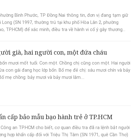
hường Bình Phước, TP Đồng Nai thông tin, đơn vị đang tạm giữ
 Long (SN 1997, thường trú tại khu phố Hòa Lân 2, phường
o, TP.HCM) để xác minh, điều tra về hành vi cố ý gây thương...
ười già, hai người con, một đứa cháu
bốn mươi mốt tuổi. Con một. Chồng chị cũng con một. Hai người
a con gái đang học lớp bốn. Bố mẹ đẻ chị: sáu mươi chín và bảy
Bố mẹ chồng: bảy mươi và bảy mươi lăm....
ẩn cấp bảo mẫu bạo hành trẻ ở TP.HCM
 Công an TP.HCM cho biết, cơ quan điều tra đã ra lệnh bắt người
ờng hợp khẩn cấp đối với Triệu Thị Tâm (SN 1971, quê Cần Thơ)