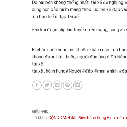
Do hai bên không thống nhất, tài xế đề nghị ng
dùng nón bảo hiểm mang theo lúc lên xe đập vào
mũ bảo hiểm đập tài xế.
Sau khi đoạn clip lan truyền trên mạng, công an 
Bị nhắc nhở không hút thuốc, khách cầm mũ bảo 
không được hút thuốc, người đàn ông ở Đà Nẵng
tài xế.
tài xế , hành hung#Người #đập #màn #hình #đ
ĐIỂM NHÌN
Từ khóa:
CỘNG
DANH
đập
Điện
hành hung
Hình
màn
n