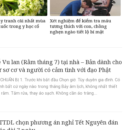
ây tranh cãi nhất mùa
Xét nghiệm để kiểm tra máu
huốc trong y học cổ
tương thích với con, chồng
nghẹn ngào tiết lộ bí mật
ễ Vu lan (Rằm tháng 7) tại nhà – Bản dành cho
ử sơ cơ và người có cảm tình với đạo Phật
CHUẨN BỊ 1. Trước khi bắt đầu Chọn giờ. Tùy duyên gia đình. Có
nh bất cứ ngày nào trong tháng Bảy âm lịch, không nhất thiết
 rằm. Tắm rửa, thay áo sạch. Không cần áo tràng....
TTDL chọn phương án nghỉ Tết Nguyên đán