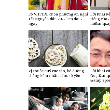
Bộ VHTTDL chọn phương án nghỉ
Lời khai k
Tết Nguyên đán 2027 kéo dài 7
riêng của
ngày
hờ&amp;apo
sáng
Vị thuốc quý cực sẵn, bổ dưỡng
Lời khai 
chẳng kém nhân sâm, tổ yến
Quạt&amp;
&amp;apos
Hồ Văn Kh