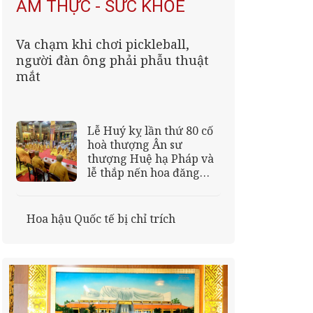
ẨM THỰC - SỨC KHỎE
Va chạm khi chơi pickleball,
người đàn ông phải phẫu thuật
mắt
Lễ Huý kỵ lần thứ 80 cố
hoà thượng Ân sư
thượng Huệ hạ Pháp và
lễ thắp nến hoa đăng
khánh tạ tôn tượng
Quan Âm, cầu nguyện
quốc thái dân an, chúng
Hoa hậu Quốc tế bị chỉ trích
sanh an lạc