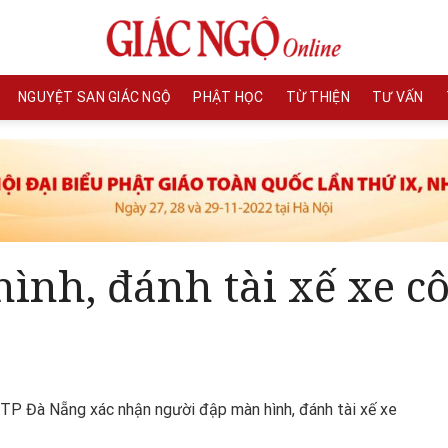
NGUYỆT SAN GIÁC NGỘ
PHẬT HỌC
TỪ THIỆN
TƯ VẤN
ình, đánh tài xế xe cô
 TP Đà Nẵng xác nhận người đập màn hình, đánh tài xế xe