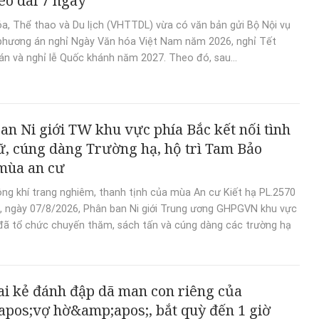
éo dài 7 ngày
a, Thể thao và Du lịch (VHTTDL) vừa có văn bản gửi Bộ Nội vụ
phương án nghỉ Ngày Văn hóa Việt Nam năm 2026, nghỉ Tết
n và nghỉ lễ Quốc khánh năm 2027. Theo đó, sau...
an Ni giới TW khu vực phía Bắc kết nối tình
ữ, cúng dàng Trường hạ, hộ trì Tam Bảo
mùa an cư
ng khí trang nghiêm, thanh tịnh của mùa An cư Kiết hạ PL.2570
, ngày 07/8/2026, Phân ban Ni giới Trung ương GHPGVN khu vực
đã tổ chức chuyến thăm, sách tấn và cúng dàng các trường hạ
ai kẻ đánh đập dã man con riêng của
pos;vợ hờ&amp;apos;, bắt quỳ đến 1 giờ