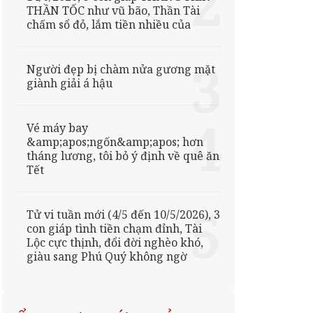
THẦN TỐC như vũ bão, Thần Tài
chấm sổ đỏ, lắm tiền nhiều của
Người đẹp bị chàm nửa gương mặt
giành giải á hậu
Vé máy bay
&amp;apos;ngốn&amp;apos; hơn
tháng lương, tôi bỏ ý định về quê ăn
Tết
Tử vi tuần mới (4/5 đến 10/5/2026), 3
con giáp tình tiền chạm đỉnh, Tài
Lộc cực thịnh, đổi đời nghèo khó,
giàu sang Phú Quý không ngờ