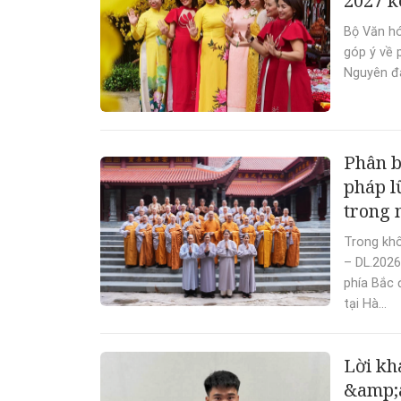
2027 k
Bộ Văn hó
góp ý về 
Nguyên đá
Phân b
pháp l
trong 
Trong khô
– DL.2026
phía Bắc 
tại Hà...
Lời kh
&amp;a