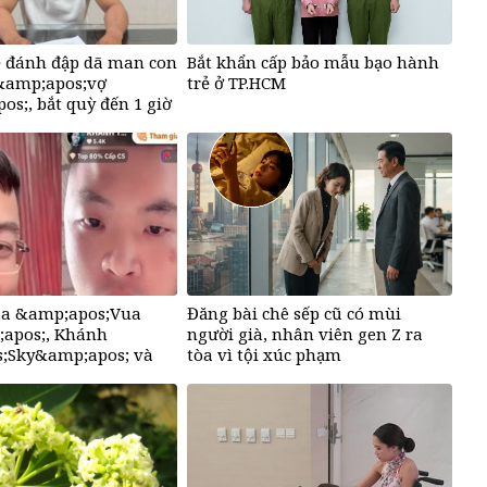
ẻ đánh đập dã man con
Bắt khẩn cấp bảo mẫu bạo hành
 &amp;apos;vợ
trẻ ở TP.HCM
s;, bắt quỳ đến 1 giờ
của &amp;apos;Vua
Đăng bài chê sếp cũ có mùi
apos;, Khánh
người già, nhân viên gen Z ra
;Sky&amp;apos; và
tòa vì tội xúc phạm
oa