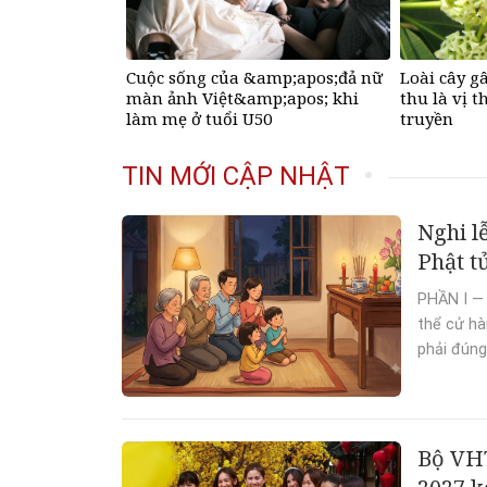
Cuộc sống của &amp;apos;đả nữ
Loài cây g
màn ảnh Việt&amp;apos; khi
thu là vị t
làm mẹ ở tuổi U50
truyền
TIN MỚI CẬP NHẬT
Nghi l
Phật t
PHẦN I — 
thể cử hà
phải đúng
Bộ VH