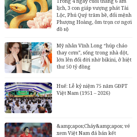
Trong 4 ngày cuối tháng 6 âm
lịch, 3 con giáp vượng phát Tài
Lộc, Phú Quý trăm bề, đổi mệnh
Phượng Hoàng, ôm trọn cơ ngơi
đồ sộ
Mỹ nhân Vĩnh Long “húp cháo
thay cơm”, sống trong nhà dột,
lớn lên đổi đời nhờ bikini, ở biệt
thư 50 tỷ đồng
Huế: Lễ kỷ niệm 75 năm GĐPT
Việt Nam (1951 – 2026)
&amp;apos;Cháy&amp;apos; vé
xem Việt Nam đá bán kết