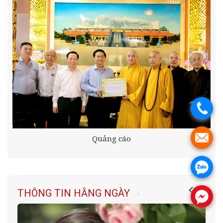
.
.
Quảng cáo
.
THÔNG TIN HẰNG NGÀY
.