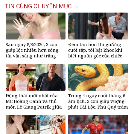
TIN CÙNG CHUYÊN MỤC
Sau ngày 8/8/2026, 3 con
Đêm tân hôn thì giường
giáp lộc nhiều hơn sông,
cưới sập, tôi bật khóc khi
tài vận sáng như trăng
biết nguồn gốc của chiếc
Rằm, chính thức hết khổ
giường
Động thái mới nhất của
Trong 4 ngày cuối tháng 6
MC Hoàng Oanh và thủ
âm lịch, 3 con giáp vượng
môn Lê Giang Patrik giữa
phát Tài Lộc, Phú Quý trăm
tin đồn tình cảm
bề, đổi mệnh Phượng
Hoàng, ôm trọn cơ ngơi đồ
sộ