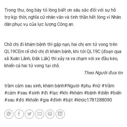
Trong thư, ông bày tỏ lòng biết ơn sâu sắc đối với sự hỗ
trợ kịp thời, nghĩa cử nhân văn và tinh thần hết lòng vì Nhân
dân phục vụ của lực lượng Công an.
Chở chị đi khám bệnh thì gặp nạn, hai chị em tử vong trên
QL19C
Em rể chở chị đi khám bệnh, khi tới QL19C (đoạn qua
xã Xuân Lãnh, Đắk Lắk) thì xảy ra va chạm với xe đầu kéo,
khiến cả hai tử vong tại chỗ.
Theo Người đưa tin
trầm cảm sau sinh, khám bệnh#Người #phụ #nữ #trầm
#cảm #sau #sinh #đi #lạc #khi #khám #bệnh #diễn #biến
#sau #đó #khiến #gia #đình #bật #khóc1781288090