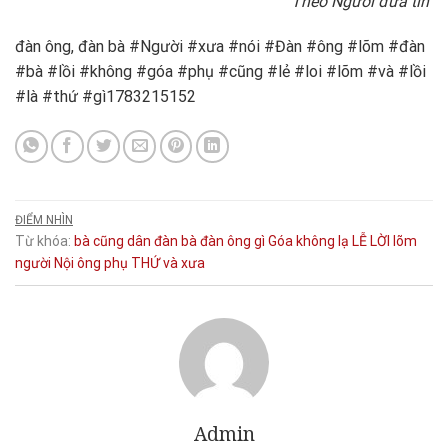
Theo Người đưa tin
đàn ông, đàn bà #Người #xưa #nói #Đàn #ông #lõm #đàn
#bà #lồi #không #góa #phụ #cũng #lẻ #loi #lõm #và #lồi
#là #thứ #gì1783215152
ĐIỂM NHÌN
Từ khóa:
bà
cũng
dân
đàn bà
đàn ông
gì
Góa
không
lạ
LỄ
LỜI
lõm
người
Nội
ông
phụ
THỨ
và
xưa
Admin