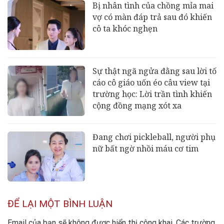
Bị nhân tình của chồng mỉa mai
vợ có màn đáp trả sau đó khiến
cô ta khóc nghẹn
Sự thật ngã ngửa đằng sau lời tố
cáo cô giáo uốn éo câu view tại
trường học: Lời trần tình khiến
cộng đồng mạng xót xa
Đang chơi pickleball, người phụ
nữ bất ngờ nhồi máu cơ tim
ĐỂ LẠI MỘT BÌNH LUẬN
Email của bạn sẽ không được hiển thị công khai.
Các trường