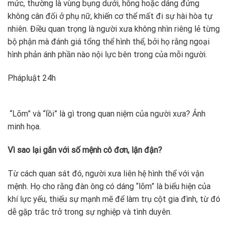
mức, thường là vùng bụng dưới, hông hoặc dáng đứng
không cân đối ở phụ nữ, khiến cơ thể mất đi sự hài hòa tự
nhiên. Điều quan trọng là người xưa không nhìn riêng lẻ từng
bộ phận mà đánh giá tổng thể hình thể, bởi họ rằng ngoại
hình phản ánh phần nào nội lực bên trong của mỗi người.
Pháp
luật 24h
“Lõm” và “lồi” là gì trong quan niệm của người xưa? Ảnh
minh họa.
Vì sao lại gắn với số mệnh cô đơn, lận đận?
Từ cách quan sát đó, người xưa liên hệ hình thể với vận
mệnh. Họ cho rằng đàn ông có dáng “lõm” là biểu hiện của
khí lực yếu, thiếu sự mạnh mẽ để làm trụ cột gia đình, từ đó
dễ gặp trắc trở trong sự nghiệp và tình duyên.