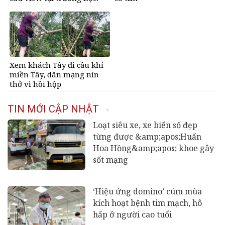
Lời trần tình khiến cộng
đồng mạng xót xa
Xem khách Tây đi cầu khỉ
miền Tây, dân mạng nín
thở vì hồi hộp
TIN MỚI CẬP NHẬT
Loạt siêu xe, xe biển số đẹp
từng được &amp;apos;Huấn
Hoa Hồng&amp;apos; khoe gây
sốt mạng
‘Hiệu ứng domino’ cúm mùa
kích hoạt bệnh tim mạch, hô
hấp ở người cao tuổi