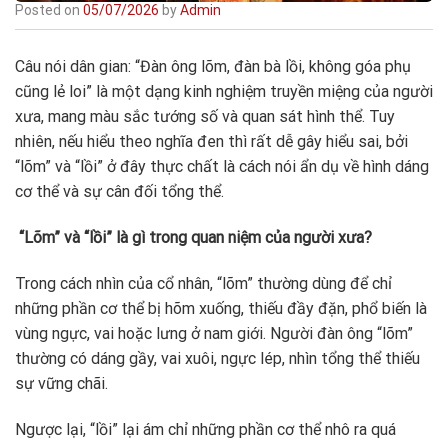
Posted on
05/07/2026
by
Admin
Câu nói dân gian: “Đàn ông lõm, đàn bà lồi, không góa phụ
cũng lẻ loi” là một dạng kinh nghiệm truyền miệng của người
xưa, mang màu sắc tướng số và quan sát hình thể. Tuy
nhiên, nếu hiểu theo nghĩa đen thì rất dễ gây hiểu sai, bởi
“lõm” và “lồi” ở đây thực chất là cách nói ẩn dụ về hình dáng
cơ thể và sự cân đối tổng thể.
“Lõm” và “lồi” là gì trong quan niệm của người xưa?
Trong cách nhìn của cổ nhân, “lõm” thường dùng để chỉ
những phần cơ thể bị hõm xuống, thiếu đầy đặn, phổ biến là
vùng ngực, vai hoặc lưng ở nam giới. Người đàn ông “lõm”
thường có dáng gầy, vai xuôi, ngực lép, nhìn tổng thể thiếu
sự vững chãi.
Ngược lại, “lồi” lại ám chỉ những phần cơ thể nhô ra quá