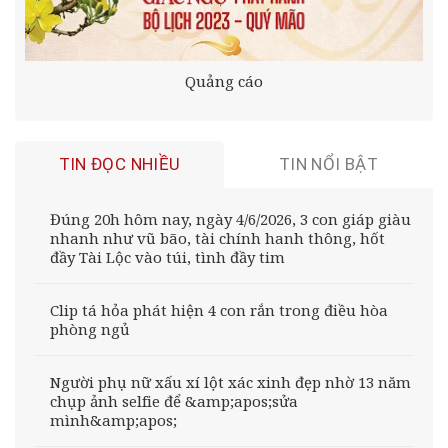
Quảng cáo
TIN ĐỌC NHIỀU
TIN NỔI BẬT
Đúng 20h hôm nay, ngày 4/6/2026, 3 con giáp giàu
nhanh như vũ bão, tài chính hanh thông, hốt
đầy Tài Lộc vào túi, tình đầy tim
Clip tá hỏa phát hiện 4 con rắn trong điều hòa
phòng ngủ
Người phụ nữ xấu xí lột xác xinh đẹp nhờ 13 năm
chụp ảnh selfie để &amp;apos;sửa
mình&amp;apos;