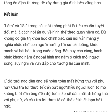
tảng ổn định thường dễ xây dựng gia đình bền vững hơn.
Kết luận
“Lõm” và “lồi” trong câu nói không phải là tiêu chuẩn tuyệt
đối, mà là cách nói ẩn dụ về hình thể theo quan niệm cổ. Dù
không có giá trị khoa học chính xác, câu nói vẫn mang ý
nghĩa nhắc nhở con người hướng tới sự cân bằng, khỏe
mạnh và hài hòa trong cuộc sống. Bởi suy cho cùng, hạnh
phúc không nằm ở ngoại hình mà nằm ở cách mỗi người
sống, suy nghĩ và vun đắp cho tương lai của mình.
Ở độ tuổi nào đàn ông sẽ hoàn toàn mất hứng thú với phụ
nữ? Câu trả lời thực tế đến bất ngờ
Nhiều người luôn tò mò
không biết đàn ông đến độ tuổi nào sẽ dần mất đi hứng thú
với phụ nữ, và câu trả lời thực tế có thể sẽ khiến bạn bất
ngờ.