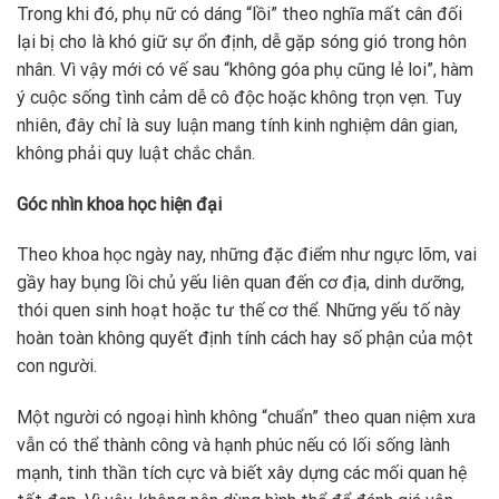
Trong khi đó, phụ nữ có dáng “lồi” theo nghĩa mất cân đối
lại bị cho là khó giữ sự ổn định, dễ gặp sóng gió trong hôn
nhân. Vì vậy mới có vế sau “không góa phụ cũng lẻ loi”, hàm
ý cuộc sống tình cảm dễ cô độc hoặc không trọn vẹn. Tuy
nhiên, đây chỉ là suy luận mang tính kinh nghiệm dân gian,
không phải quy luật chắc chắn.
Góc nhìn khoa học hiện đại
Theo khoa học ngày nay, những đặc điểm như ngực lõm, vai
gầy hay bụng lồi chủ yếu liên quan đến cơ địa, dinh dưỡng,
thói quen sinh hoạt hoặc tư thế cơ thể. Những yếu tố này
hoàn toàn không quyết định tính cách hay số phận của một
con người.
Một người có ngoại hình không “chuẩn” theo quan niệm xưa
vẫn có thể thành công và hạnh phúc nếu có lối sống lành
mạnh, tinh thần tích cực và biết xây dựng các mối quan hệ