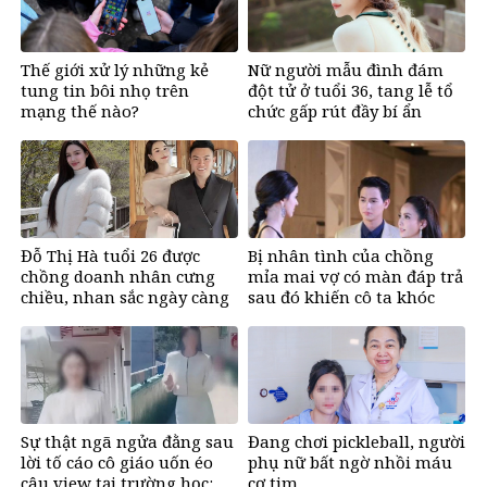
Thế giới xử lý những kẻ
Nữ người mẫu đình đám
tung tin bôi nhọ trên
đột tử ở tuổi 36, tang lễ tổ
mạng thế nào?
chức gấp rút đầy bí ẩn
Đỗ Thị Hà tuổi 26 được
Bị nhân tình của chồng
chồng doanh nhân cưng
mỉa mai vợ có màn đáp trả
chiều, nhan sắc ngày càng
sau đó khiến cô ta khóc
rạng rỡ
nghẹn
Sự thật ngã ngửa đằng sau
Đang chơi pickleball, người
lời tố cáo cô giáo uốn éo
phụ nữ bất ngờ nhồi máu
câu view tại trường học:
cơ tim