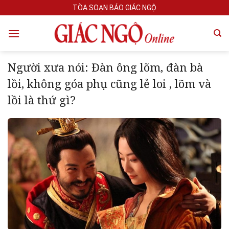
Skip
TÒA SOẠN BÁO GIÁC NGỘ
to
content
Người xưa nói: Đàn ông lõm, đàn bà
lồi, không góa phụ cũng lẻ loi , lõm và
lồi là thứ gì?