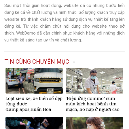
Sau một thời gian hoạt động, website đã có những bước tiến
đáng kể cả về chất lượng và hình thức. Số lượng khách truy cập
website trở thành khách hàng sử dụng dịch vụ thiết kế tăng lên
đáng kể. Từ việc chăm chút nội dung cho website theo sở
thích, WebDemo đã dần chinh phục khách hàng với những dịch
vụ thiết kế sáng tạo uy tín và chất lượng.
TIN CÙNG CHUYÊN MỤC
Loạt siêu xe, xe biển số đẹp
‘Hiệu ứng domino’ cúm
từng được
mùa kích hoạt bệnh tim
&amp;apos;Huấn Hoa
mạch, hô hấp ở người cao
Hồng&amp;apos; khoe gây
tuổi
sốt mạng