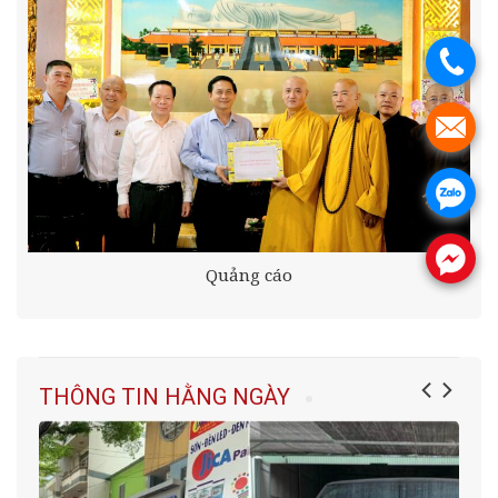
.
.
.
.
Quảng cáo
THÔNG TIN HẰNG NGÀY