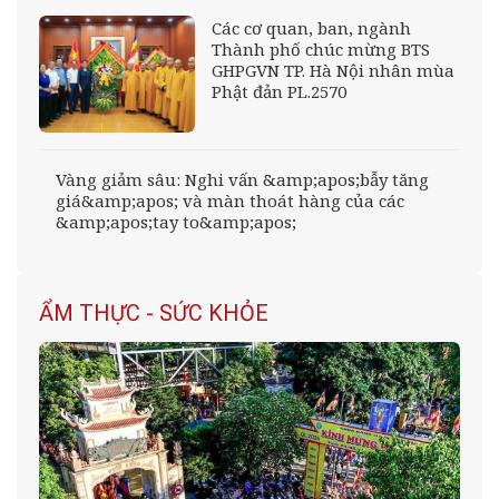
Các cơ quan, ban, ngành
Thành phố chúc mừng BTS
GHPGVN TP. Hà Nội nhân mùa
Phật đản PL.2570
Vàng giảm sâu: Nghi vấn &amp;apos;bẫy tăng
giá&amp;apos; và màn thoát hàng của các
&amp;apos;tay to&amp;apos;
ẨM THỰC - SỨC KHỎE