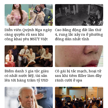
tặng biệt thự trăm tỷ
đồng
Diễn viên Quỳnh Nga ngày
Cao Bằng động đất lần thứ
càng quyến rũ sau khi
4, rung lắc xảy ra ở phường
công khai yêu NSƯT Việt
đông dân nhất tỉnh
Anh
Điểm danh 5 gia tộc giàu
Cô gái bị tắc mạch, hoại tử
có nhất nước Mỹ, tài sản
sau khi tiêm filler làm đầy
lên tới hàng trăm tỷ USD
rãnh cười ở spa