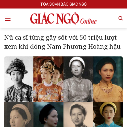
Skip
TÒA SOẠN BÁO GIÁC NGỘ
to
content
Nữ ca sĩ từng gây sốt với 50 triệu lượt
xem khi đóng Nam Phương Hoàng hậu