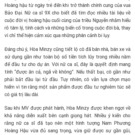
Hoàng hậu từ ngày trẻ đến khi trở thành chính cung của vua
Bảo Đại. Nữ ca sĩ 9X cho biết đã tìm đọc nhiều tài liệu về
cuộc đời vị hoàng hậu cuối cùng của triều Nguyễn nhằm hiểu
rõ tâm lý, tính cách và những biến cố trong cuộc đời bà, thay
vì chỉ thể hiện cảm xúc qua những phân cảnh bi lụy.
Đáng chú ý, Hòa Minzy cũng tiết lộ cô đã bán nhà, bán xe và
sử dụng gần như toàn bộ số tiền tích lũy trong nhiều năm
để đầu tư cho dự án. Với nữ ca sĩ, đây là quyết định mang
tính “được ăn cả, ngã về không”. Nếu thất bại, cô gần như
phải bắt đầu lại từ đầu. Tuy nhiên, cô vẫn lựa chọn mạo
hiểm vì tin rằng một sản phẩm được đầu tư nghiêm túc sẽ
có giá trị lâu dài.
Sau khi MV được phát hành, Hòa Minzy được khen ngợi về
khả năng diễn xuất bên cạnh giọng hát. Nhiều ý kiến cho
rằng nữ ca sĩ đã tạo nên một hình tượng Nam Phương
Hoàng Hậu vừa đủ sang trọng, vừa giữ được sự gần gũi,