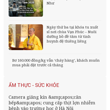
Như
Ngày thứ ba tại khóa tu xuất
sĩ nơi chùa Vạn Phúc – Nuôi
dưỡng bồ đề tâm từ tình
huynh đệ thiêng liêng
Bơ 160.000 đồng/kg vẫn ‘cháy hàng’, khách muốn
mua phải đặt trước cả tháng
ẨM THỰC - SỨC KHỎE
Camera giăng kín &amp;apos;căn
bếp&amp;apos; cung cấp thịt lợn nhiễm
bệnh vào trường học ở Hà Nội