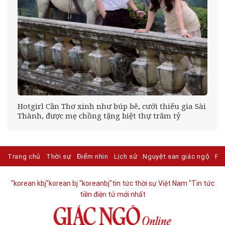
Hotgirl Cần Thơ xinh như búp bê, cưới thiếu gia Sài
Thành, được mẹ chồng tặng biệt thự trăm tỷ
Trang chủ
Thời sự
Điểm nhìn
Lịch sử
Nguyệt san giác ngộ
Ph
"korean kbj​
"korean bj
"koreanbj​
"tin tức thời sự Việt Nam
"Tin tức
tiền điện tử mới nhất​