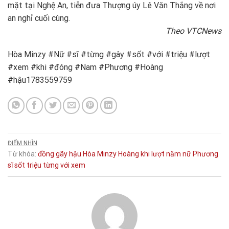
mặt tại Nghệ An, tiễn đưa Thượng úy Lê Văn Thắng về nơi
an nghỉ cuối cùng.
Theo VTCNews
Hòa Minzy #Nữ #sĩ #từng #gây #sốt #với #triệu #lượt
#xem #khi #đóng #Nam #Phương #Hoàng
#hậu1783559759
ĐIỂM NHÌN
Từ khóa:
đồng
gãy
hậu
Hòa Minzy
Hoàng
khi
lượt
năm
nữ
Phương
sĩ
sốt
triệu
từng
với
xem