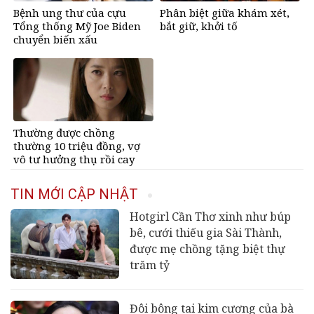
Bệnh ung thư của cựu
Phân biệt giữa khám xét,
Tổng thống Mỹ Joe Biden
bắt giữ, khởi tố
chuyển biến xấu
Thường được chồng
thường 10 triệu đồng, vợ
vô tư hưởng thụ rồi cay
mắt khi biết sự thật đằng
sau
TIN MỚI CẬP NHẬT
Hotgirl Cần Thơ xinh như búp
bê, cưới thiếu gia Sài Thành,
được mẹ chồng tặng biệt thự
trăm tỷ
Đôi bông tai kim cương của bà