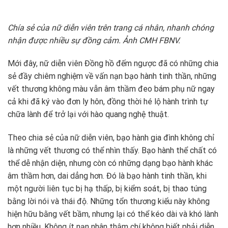
Chía sẻ của nữ diễn viên trên trang cá nhân, nhanh chóng
nhận được nhiều sự đồng cảm. Ảnh CMH FBNV.
Mới đây, nữ diễn viên Đồng hồ đếm ngược đã có những chia
sẻ đầy chiêm nghiệm về vấn nạn bạo hành tinh thần, những
vết thương không màu vẫn âm thầm đeo bám phụ nữ ngay
cả khi đã ký vào đơn ly hôn, đồng thời hé lộ hành trình tự
chữa lành để trở lại với hào quang nghệ thuật.
Theo chia sẻ của nữ diễn viên, bạo hành gia đình không chỉ
là những vết thương có thể nhìn thấy. Bạo hành thể chất có
thể dễ nhận diện, nhưng còn có những dạng bạo hành khác
âm thầm hơn, dai dẳng hơn. Đó là bạo hành tinh thần, khi
một người liên tục bị hạ thấp, bị kiểm soát, bị thao túng
bằng lời nói và thái độ. Những tổn thương kiểu này không
hiện hữu bằng vết bầm, nhưng lại có thể kéo dài và khó lành
hơn nhiều. Không ít nạn nhân thậm chí không biết phải diễn