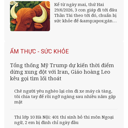
Kể từ ngày mai, thứ Hai
29/6/2026, 3 con giáp đi tới đâu
Thần Tài theo tới đó, chuẩn bị
sức khỏe để &amp;apos;gánh
tiền&amp;apos; về nhà, tình
duyên rực rỡ
ẨM THỰC - SỨC KHỎE
Tổng thống Mỹ Trump dự kiến thời điểm
dừng xung đột với Iran, Giáo hoàng Leo
kêu gọi tìm lối thoát
Chê người yêu nghèo lại còn đi xe máy cà tàng,
tôi chia tay để rồi ngỡ ngàng sau nhiều năm gặp
mặt
Thi lớp 10 Hà Nội: 401 thí sinh bỏ thi môn Ngoại
ngữ, 2 em bị đình chỉ ngày đầu