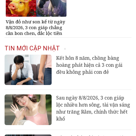
Vận đỏ như son kể từ ngày
8/8/2026, 3 con giáp chẳng
cần bon chen, đắc lộc tiền
vào như nước, sự nghiệp
hanh thông một bước lên
TIN MỚI CẬP NHẬT
hương đổi đời
Kết hôn 8 năm, chồng bàng
hoàng phát hiện cả 3 con gái
đều không phải con đẻ
Sau ngày 8/8/2026, 3 con giáp
lộc nhiều hơn sông, tài vận sáng
như trăng Rằm, chính thức hết
khổ