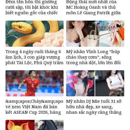
Đêm tân hôn thì giường
Động thái mới nhất của
cưới sập, tôi bật khóc khi
MC Hoàng Oanh và thủ
biết nguồn gốc của chiếc
môn Lê Giang Patrik giữa
giường
tin đồn tình cảm
Trong 4 ngày cuối tháng 6
Mỹ nhân Vĩnh Long “húp
âm lịch, 3 con giáp vượng
cháo thay cơm”, sống
phát Tài Lộc, Phú Quý trăm
trong nhà dột, lớn lên đổi
bề, đổi mệnh Phượng
đời nhờ bikini, ở biệt thư
Hoàng, ôm trọn cơ ngơi đồ
50 tỷ đồng
sộ
&amp;apos;Cháy&amp;apos;
Mỹ nhân DJ Mie tuổi 31 sở
vé xem Việt Nam đá bán
hữu nhà đẹp, xe sang,
kết ASEAN Cup 2026, hàng
nhan sắc ngày càng thăng
nghìn người chờ mua
hạng