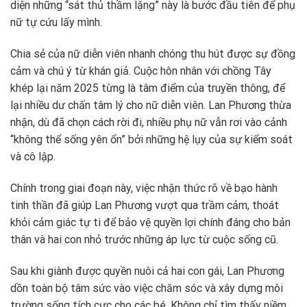
diện những “sát thủ thầm lặng” này là bước đầu tiên để phụ
nữ tự cứu lấy mình.
Chia sẻ của nữ diễn viên nhanh chóng thu hút được sự đồng
cảm và chú ý từ khán giả. Cuộc hôn nhân với chồng Tây
khép lại năm 2025 từng là tâm điểm của truyền thông, để
lại nhiều dư chấn tâm lý cho nữ diễn viên. Lan Phương thừa
nhận, dù đã chọn cách rời đi, nhiều phụ nữ vẫn rơi vào cảnh
“không thể sống yên ổn” bởi những hệ lụy của sự kiểm soát
và cô lập.
Chính trong giai đoạn này, việc nhận thức rõ về bạo hành
tinh thần đã giúp Lan Phương vượt qua trầm cảm, thoát
khỏi cảm giác tự ti để bảo vệ quyền lợi chính đáng cho bản
thân và hai con nhỏ trước những áp lực từ cuộc sống cũ.
Sau khi giành được quyền nuôi cả hai con gái, Lan Phương
dồn toàn bộ tâm sức vào việc chăm sóc và xây dựng môi
trường sống tích cực cho các bé. Không chỉ tìm thấy niềm