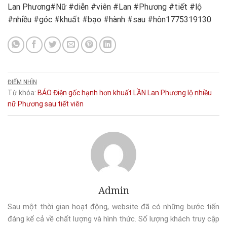
Lan Phương#Nữ #diễn #viên #Lan #Phương #tiết #lộ
#nhiều #góc #khuất #bạo #hành #sau #hôn1775319130
ĐIỂM NHÌN
Từ khóa:
BÁO
Điện
gốc
hạnh
hơn
khuất
LẦN
Lan Phương
lộ
nhiều
nữ
Phương
sau
tiết
viên
Admin
Sau một thời gian hoạt động, website đã có những bước tiến
đáng kể cả về chất lượng và hình thức. Số lượng khách truy cập