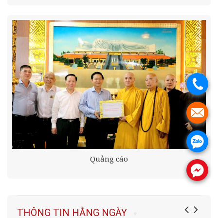
.
.
.
Quảng cáo
.
THÔNG TIN HẰNG NGÀY