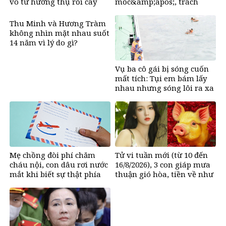
vô tư hưởng thụ rồi cay
mốc&amp;apos;, trách
mắt khi biết sự thật đằng
nhiệm của người dùng
sau
mạng?
Thu Minh và Hương Tràm
không nhìn mặt nhau suốt
14 năm vì lý do gì?
Vụ ba cô gái bị sóng cuốn
mất tích: Tụi em bám lấy
nhau nhưng sóng lôi ra xa
rồi không thấy nhau nữa
Mẹ chồng đòi phí chăm
Tử vi tuần mới (từ 10 đến
cháu nội, con dâu rơi nước
16/8/2026), 3 con giáp mưa
mắt khi biết sự thật phía
thuận gió hòa, tiền về như
sau
nước, bạc vàng dư dả