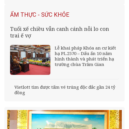
ẨM THỰC - SỨC KHỎE
Tuổi xế chiều vẫn canh cánh nỗi lo con
trai ế vợ
Lễ khai pháp Khóa an cư kiết
hạ PL.2570 – Dấu ấn 10 năm
hình thành và phát triển hạ
trường chùa Trăm Gian
Vietlott tìm được tấm vé trúng độc đắc gần 24 tỷ
đồng