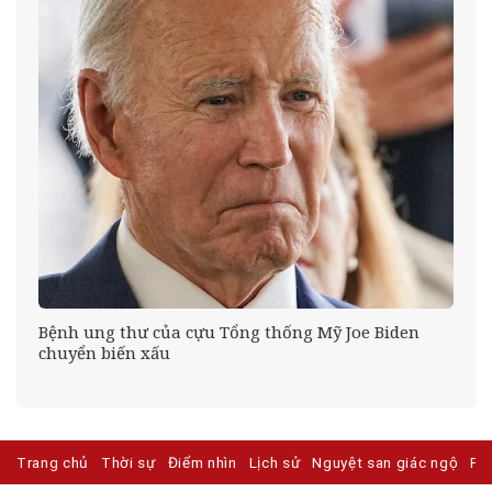
ưa
Bệnh ung thư của cựu Tổng thống Mỹ Joe Biden
chuyển biến xấu
Trang chủ
Thời sự
Điểm nhìn
Lịch sử
Nguyệt san giác ngộ
Ph