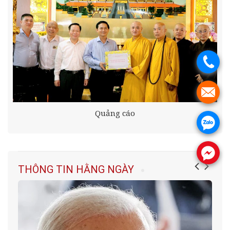
.
.
Quảng cáo
.
.
THÔNG TIN HẰNG NGÀY