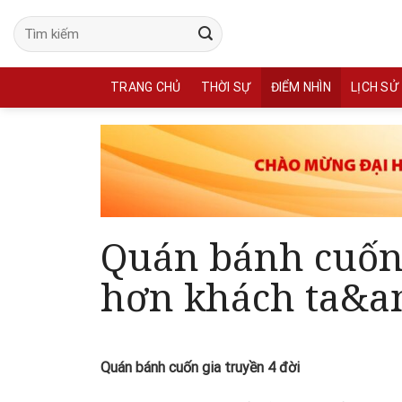
Skip
to
content
TRANG CHỦ
THỜI SỰ
ĐIỂM NHÌN
LỊCH SỬ
Quán bánh cuốn
hơn khách ta&am
Quán bánh cuốn gia truyền 4 đời