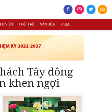
TỰ VIỆN
TUỔI TRẺ
VĂN HÓA
VIDEO
hách Tây đông
n khen ngợi