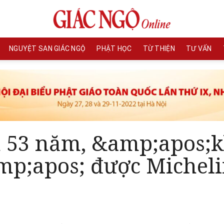
NGUYỆT SAN GIÁC NGỘ
PHẬT HỌC
TỪ THIỆN
TƯ VẤN
 53 năm, &amp;apos;k
p;apos; được Micheli