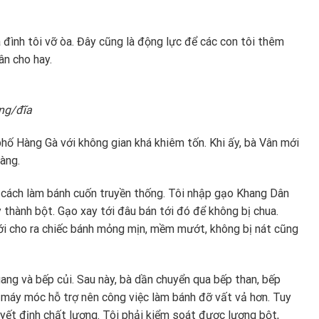
 đình tôi vỡ òa. Đây cũng là động lực để các con tôi thêm
ân cho hay.
ồng/đĩa
ố Hàng Gà với không gian khá khiêm tốn. Khi ấy, bà Vân mới
àng.
và cách làm bánh cuốn truyền thống. Tôi nhập gạo Khang Dân
thành bột. Gạo xay tới đâu bán tới đó để không bị chua.
ới cho ra chiếc bánh mỏng mịn, mềm mướt, không bị nát cũng
ang và bếp củi. Sau này, bà dần chuyển qua bếp than, bếp
iờ máy móc hỗ trợ nên công việc làm bánh đỡ vất vả hơn. Tuy
uyết định chất lượng. Tôi phải kiểm soát được lượng bột,