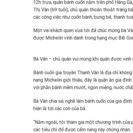
12h trưa, quán bánh cuốn nằm trên phố Hàng Gà
Thị Vân (69 tuổi), chủ quán thoăn thoắt tráng bán
các công việc như cuốn bánh, bưng bê, thanh to
Một vài khách quen vừa tới đã chúc mừng bà Vân 
được Michelin vinh danh trong hạng mục Bib Gou
Bà Vân – chủ quán vui mừng khi quán được vinh
Bánh cuốn gia truyền Thanh Vân là địa chỉ không
nang Michelin giới thiệu, đây là quán ăn gia đìn
với phần bánh mềm mướt, ngon miệng, nước chấ
Bà Vân chia sẻ, nghề làm bánh cuốn của gia đình
hiện là tới các con của bà.
“Năm ngoái, tôi tham gia một chương trình của 
các tiêu chí để được cẩm nang này chứng nhận. 