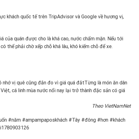
ực khách quốc tế trên TripAdvisor và Google về hương vị,
giá của quán được cho là khá cao, nước chấm mặn. Nếu tới
có thể phải chờ xếp chỗ khá lâu, khó kiếm chỗ để xe.
ó nhớ vị quê cũng đắn đo vì giá quá đắt
Từng là món ăn dân
iệt, cá linh mùa nước nổi nay lại trở thành đặc sản có giá
Theo VietNamNet
 #cuốn #năm #ampampaposkhách #Tây #đông #hơn #khách
ợi1780903126