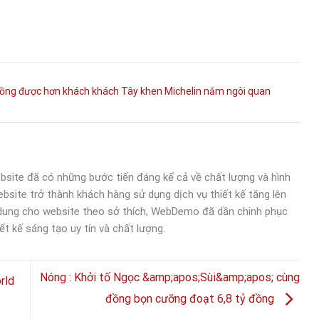
ồng
được
hơn
khách
khách Tây
khen
Michelin
năm
ngôi
quan
bsite đã có những bước tiến đáng kể cả về chất lượng và hình
bsite trở thành khách hàng sử dụng dịch vụ thiết kế tăng lên
 dung cho website theo sở thích, WebDemo đã dần chinh phục
ết kế sáng tạo uy tín và chất lượng.
Nóng : Khởi tố Ngọc &amp;apos;Sùi&amp;apos; cùng
rld
đồng bọn cưỡng đoạt 6,8 tỷ đồng