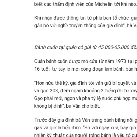
biết các thẩm định viên của Michelin tới khi nào.
Khi nhận được thông tin từ phía ban tổ chức, gia
gắn bó với nghề truyền thống của gia đình”, bà V
Bánh cuốn tại quán có giá từ 45.000-65.000 đ
Quán bánh cuốn được mở cửa từ năm 1973 tại ph
16 tuổi, tự tay lo mọi công đoạn làm bánh, bán h
“Hơn nửa thế kỷ, gia đình tôi vẫn giữ bí quyết 
và gạo 203, đem ngâm khoảng 2 tiếng rồi tự xay 
Gạo phải mới, ngon và pha tỷ lệ nước phù hợp m
không bị dính”, bà Vân cho biết.
Trước đây gia đình bà Vân tráng bánh bằng nồi g
gas và giờ là bếp điện. “So với ngày xưa, bây g
nhiên kỹ thuật của người tráng bánh là yếu tố q