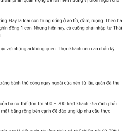
là thành phần quan trọng để làm nên hương vị thơm ngon cho
g. Đây là loài côn trùng sống ở ao hồ, đầm, ruộng. Theo bà
 nghìn đồng 1 con. Nhưng hiện nay, cà cuống phải nhập từ Thái
.
hịu với những ai không quen. Thực khách nên cân nhắc kỹ
 tráng bánh thủ công ngay ngoài cửa nên từ lâu, quán đã thu
ủa bà có thể đón tới 500 – 700 lượt khách. Gia đình phải
t mặt bằng rộng bên cạnh để đáp ứng kịp nhu cầu thực