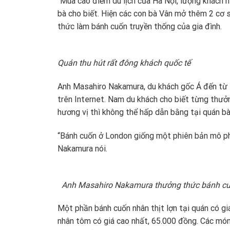
“Mùa cao điểm du lịch của Hà Nội, lượng khách 
bà cho biết. Hiện các con bà Vân mở thêm 2 cơ 
thức làm bánh cuốn truyền thống của gia đình.
Quán thu hút rất đông khách quốc tế
Anh Masahiro Nakamura, du khách gốc Á đến từ L
trên Internet. Nam du khách cho biết từng thưở
hương vị thì không thể hấp dẫn bằng tại quán b
“Bánh cuốn ở London giống một phiên bản mô ph
Nakamura nói.
Anh Masahiro Nakamura thưởng thức bánh cuố
Một phần bánh cuốn nhân thịt lợn tại quán có gi
nhân tôm có giá cao nhất, 65.000 đồng. Các món