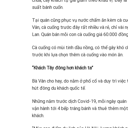
chua, cay khách tự gia giảm theo khẩu vị. Đây 
suất bánh cuốn.
Tại quán cũng phục vụ nước chấm ăn kèm cà cuốn
Vân, cà cuống trước đây rất nhiều và rẻ, chỉ vài
Lan. Quán bán mỗi con cà cuống giá 60.000 đồng
Cà cuống có mùi tinh dầu nồng, có thể gây khó c
trước khi lựa chọn thêm cà cuống vào món ăn.
“Khách Tây đông hơn khách ta”
Bà Vân cho hay, do nằm ở phố cổ và duy trì việc
hút đông du khách quốc tế.
Những năm trước dịch Covid-19, mỗi ngày quán c
vận hành tới 4 bếp tráng bánh và thuê thêm mộ
khách.