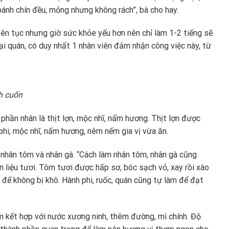
bánh chín đều, mỏng nhưng không rách”, bà cho hay.
liên tục nhưng giờ sức khỏe yếu hơn nên chỉ làm 1-2 tiếng sẽ
ại quán, có duy nhất 1 nhân viên đảm nhận công việc này, từ
h cuốn
phần nhân là thịt lợn, mộc nhĩ, nấm hương. Thịt lợn được
phi, mộc nhĩ, nấm hương, nêm nếm gia vị vừa ăn.
 nhân tôm và nhân gà. “Cách làm nhân tôm, nhân gà cũng
n liệu tươi. Tôm tươi được hấp sơ, bóc sạch vỏ, xay rồi xào
để không bị khô. Hành phi, ruốc, quán cũng tự làm để đạt
kết hợp với nước xương ninh, thêm đường, mì chính. Độ