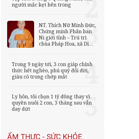
người mắc kẹt bên trong
NT. Thích Nữ Minh Đức,
Chứng minh Phân ban
Ni giới tỉnh – Trú trì
chùa Pháp Hoa, xã Di
Linh, tân viên tịch
Trong 9 ngày tới, 3 con giáp chính
thức hết nghèo, phú quý đổi đời,
giàu có trong chớp mắt
Ly hôn, tôi chọn 1 tỷ đồng thay vì
quyền nuôi 2 con, 3 tháng sau vẫn
day dứt
ẨM THỰC - SỨC KHỎE