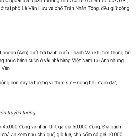
nước ngoài đến quán thưởng thức có thể chiếm tới 60-70%”,
sở tại phố Lê Văn Hưu và phố Trần Nhân Tông, đều giữ công
ondon (Anh) biết tới bánh cuốn Thanh Vân khi tìm thông tin
ng thức bánh cuốn ở vài nhà hàng Việt Nam tại Anh nhưng
à Vân.
ỏng còn đây là hương vị thực sự – nóng hổi, đậm đà”,
n truyền thống
á 45.000 đồng và nhân thịt gà giá 50.000 đồng. Đĩa bánh
 chả ăn kèm như chả quế, giò lụa, chả cốm có giá 10.000