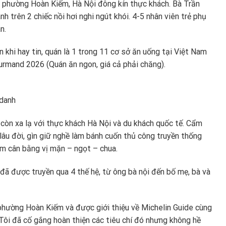
, phường Hoàn Kiếm, Hà Nội đông kín thực khách. Bà Trần
h trên 2 chiếc nồi hơi nghi ngút khói. 4-5 nhân viên trẻ phụ
án.
khi hay tin, quán là 1 trong 11 cơ sở ăn uống tại Việt Nam
rmand 2026 (Quán ăn ngon, giá cả phải chăng).
 danh
 còn xa lạ với thực khách Hà Nội và du khách quốc tế. Cẩm
h lâu đời, gìn giữ nghề làm bánh cuốn thủ công truyền thống
m cân bằng vị mặn – ngọt – chua.
 đã được truyền qua 4 thế hệ, từ ông bà nội đến bố mẹ, bà và
phường Hoàn Kiếm và được giới thiệu về Michelin Guide cùng
Tôi đã cố gắng hoàn thiện các tiêu chí đó nhưng không hề