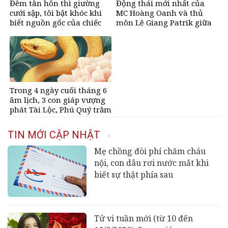
Đêm tân hôn thì giường
Động thái mới nhất của
cưới sập, tôi bật khóc khi
MC Hoàng Oanh và thủ
biết nguồn gốc của chiếc
môn Lê Giang Patrik giữa
giường
tin đồn tình cảm
Trong 4 ngày cuối tháng 6
âm lịch, 3 con giáp vượng
phát Tài Lộc, Phú Quý trăm
bề, đổi mệnh Phượng
Hoàng, ôm trọn cơ ngơi đồ
TIN MỚI CẬP NHẬT
sộ
Mẹ chồng đòi phí chăm cháu
nội, con dâu rơi nước mắt khi
biết sự thật phía sau
Tử vi tuần mới (từ 10 đến