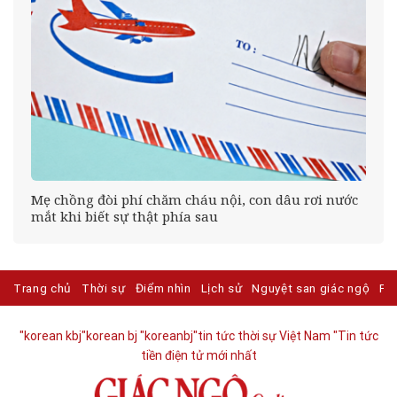
Mẹ chồng đòi phí chăm cháu nội, con dâu rơi nước
mắt khi biết sự thật phía sau
Trang chủ
Thời sự
Điểm nhìn
Lịch sử
Nguyệt san giác ngộ
Ph
"korean kbj​
"korean bj
"koreanbj​
"tin tức thời sự Việt Nam
"Tin tức
tiền điện tử mới nhất​