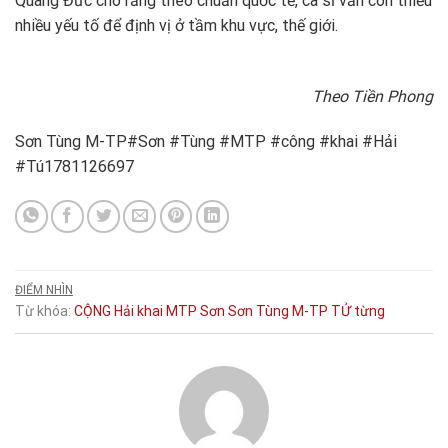
Quang Đức cho rằng theo chuẩn quốc tế, ca sĩ vẫn còn thiếu
nhiều yếu tố để định vị ở tầm khu vực, thế giới.
Theo Tiền Phong
Sơn Tùng M-TP#Sơn #Tùng #MTP #công #khai #Hải
#Tú1781126697
ĐIỂM NHÌN
Từ khóa:
CỘNG
Hải
khai
MTP
Sơn
Sơn Tùng M-TP
TỬ
từng