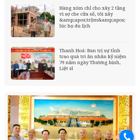
Hàng xóm chỉ cho xây 2 tầng
vì sợ che cửa sổ, tôi xây
&amp;apos;trộm&amp;apos;
lúc họ du lịch
Thanh Hoá: Ban trị sự tỉnh
trao quà tri ân nhân kỷ niệm
79 năm ngày Thương binh,
Liệt sĩ
.