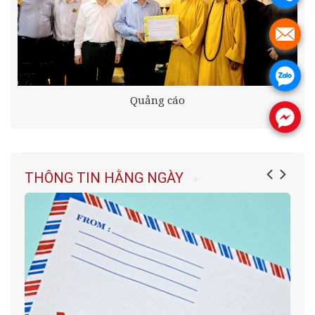
.
.
Quảng cáo
.
THÔNG TIN HẰNG NGÀY