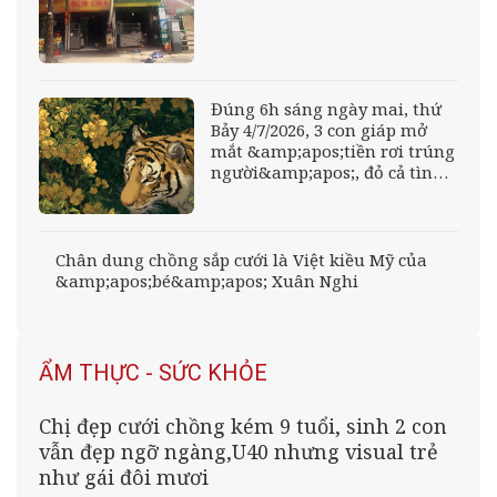
Đúng 6h sáng ngày mai, thứ
Bảy 4/7/2026, 3 con giáp mở
mắt &amp;apos;tiền rơi trúng
người&amp;apos;, đỏ cả tình
lẫn tiền, tài lộc vượng phát
như &amp;apos;phượng
hoàng sải cánh&amp;apos;
Chân dung chồng sắp cưới là Việt kiều Mỹ của
&amp;apos;bé&amp;apos; Xuân Nghi
ẨM THỰC - SỨC KHỎE
Chị đẹp cưới chồng kém 9 tuổi, sinh 2 con
vẫn đẹp ngỡ ngàng,U40 nhưng visual trẻ
như gái đôi mươi