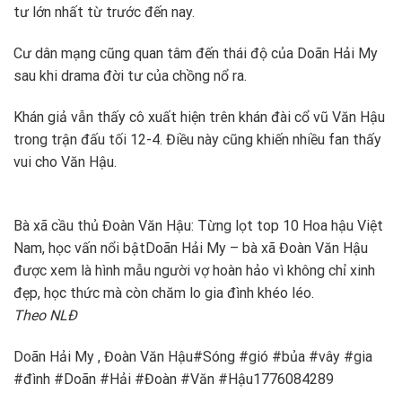
tư lớn nhất từ trước đến nay.
Cư dân mạng cũng quan tâm đến thái độ của Doãn Hải My
sau khi drama đời tư của chồng nổ ra.
Khán giả vẫn thấy cô xuất hiện trên khán đài cổ vũ Văn Hậu
trong trận đấu tối 12-4. Điều này cũng khiến nhiều fan thấy
vui cho Văn Hậu.
Bà xã cầu thủ Đoàn Văn Hậu: Từng lọt top 10 Hoa hậu Việt
Nam, học vấn nổi bật
Doãn Hải My – bà xã Đoàn Văn Hậu
được xem là hình mẫu người vợ hoàn hảo vì không chỉ xinh
đẹp, học thức mà còn chăm lo gia đình khéo léo.
Theo NLĐ
Doãn Hải My , Đoàn Văn Hậu#Sóng #gió #bủa #vây #gia
#đình #Doãn #Hải #Đoàn #Văn #Hậu1776084289