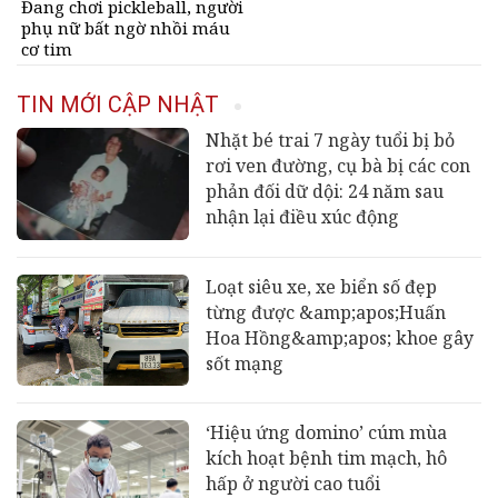
Đang chơi pickleball, người
phụ nữ bất ngờ nhồi máu
cơ tim
TIN MỚI CẬP NHẬT
Nhặt bé trai 7 ngày tuổi bị bỏ
rơi ven đường, cụ bà bị các con
phản đối dữ dội: 24 năm sau
nhận lại điều xúc động
Loạt siêu xe, xe biển số đẹp
từng được &amp;apos;Huấn
Hoa Hồng&amp;apos; khoe gây
sốt mạng
‘Hiệu ứng domino’ cúm mùa
kích hoạt bệnh tim mạch, hô
hấp ở người cao tuổi