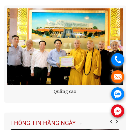
.
.
Quảng cáo
.
.
THÔNG TIN HẰNG NGÀY