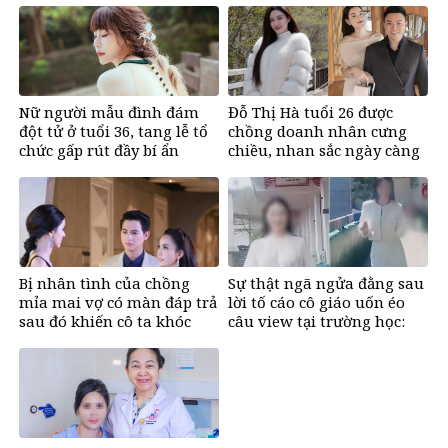
Nữ người mẫu đình đám
Đỗ Thị Hà tuổi 26 được
đột tử ở tuổi 36, tang lễ tổ
chồng doanh nhân cưng
chức gấp rút đầy bí ẩn
chiều, nhan sắc ngày càng
rạng rỡ
Bị nhân tình của chồng
Sự thật ngã ngửa đằng sau
mỉa mai vợ có màn đáp trả
lời tố cáo cô giáo uốn éo
sau đó khiến cô ta khóc
câu view tại trường học:
nghẹn
Lời trần tình khiến cộng
đồng mạng xót xa