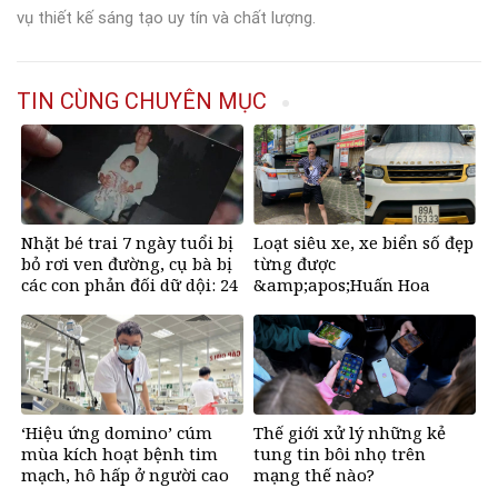
vụ thiết kế sáng tạo uy tín và chất lượng.
TIN CÙNG CHUYÊN MỤC
Nhặt bé trai 7 ngày tuổi bị
Loạt siêu xe, xe biển số đẹp
bỏ rơi ven đường, cụ bà bị
từng được
các con phản đối dữ dội: 24
&amp;apos;Huấn Hoa
năm sau nhận lại điều xúc
Hồng&amp;apos; khoe gây
động
sốt mạng
‘Hiệu ứng domino’ cúm
Thế giới xử lý những kẻ
mùa kích hoạt bệnh tim
tung tin bôi nhọ trên
mạch, hô hấp ở người cao
mạng thế nào?
tuổi