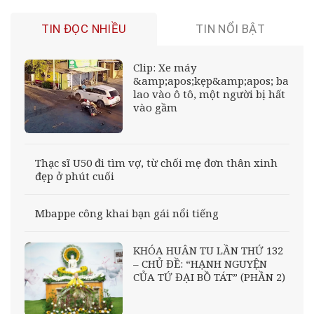
TIN ĐỌC NHIỀU
TIN NỔI BẬT
Clip: Xe máy
&amp;apos;kẹp&amp;apos; ba
lao vào ô tô, một người bị hất
vào gầm
Thạc sĩ U50 đi tìm vợ, từ chối mẹ đơn thân xinh
đẹp ở phút cuối
Mbappe công khai bạn gái nổi tiếng
KHÓA HUÂN TU LẦN THỨ 132
– CHỦ ĐỀ: “HẠNH NGUYỆN
CỦA TỨ ĐẠI BỒ TÁT” (PHẦN 2)