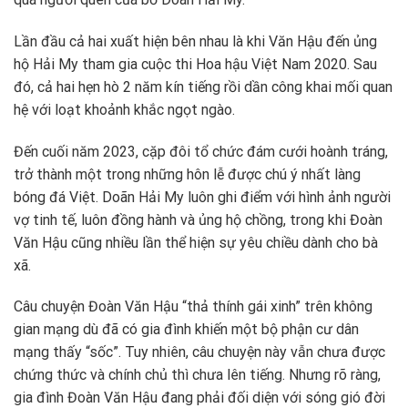
Lần đầu cả hai xuất hiện bên nhau là khi Văn Hậu đến ủng
hộ Hải My tham gia cuộc thi Hoa hậu Việt Nam 2020. Sau
đó, cả hai hẹn hò 2 năm kín tiếng rồi dần công khai mối quan
hệ với loạt khoảnh khắc ngọt ngào.
Đến cuối năm 2023, cặp đôi tổ chức đám cưới hoành tráng,
trở thành một trong những hôn lễ được chú ý nhất làng
bóng đá Việt. Doãn Hải My luôn ghi điểm với hình ảnh người
vợ tinh tế, luôn đồng hành và ủng hộ chồng, trong khi Đoàn
Văn Hậu cũng nhiều lần thể hiện sự yêu chiều dành cho bà
xã.
Câu chuyện Đoàn Văn Hậu “thả thính gái xinh” trên không
gian mạng dù đã có gia đình khiến một bộ phận cư dân
mạng thấy “sốc”. Tuy nhiên, câu chuyện này vẫn chưa được
chứng thức và chính chủ thì chưa lên tiếng. Nhưng rõ ràng,
gia đình Đoàn Văn Hậu đang phải đối diện với sóng gió đời