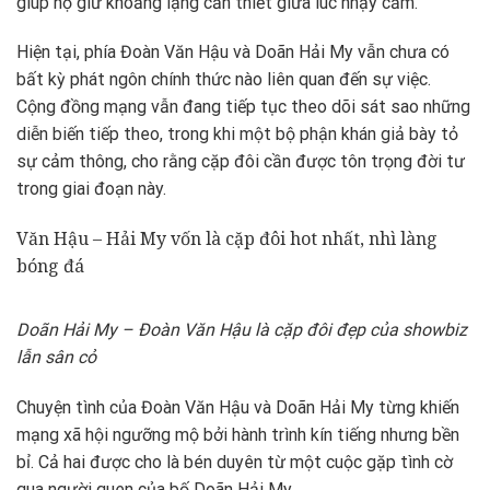
giúp họ giữ khoảng lặng cần thiết giữa lúc nhạy cảm.
Hiện tại, phía Đoàn Văn Hậu và Doãn Hải My vẫn chưa có
bất kỳ phát ngôn chính thức nào liên quan đến sự việc.
Cộng đồng mạng vẫn đang tiếp tục theo dõi sát sao những
diễn biến tiếp theo, trong khi một bộ phận khán giả bày tỏ
sự cảm thông, cho rằng cặp đôi cần được tôn trọng đời tư
trong giai đoạn này.
Văn Hậu – Hải My vốn là cặp đôi hot nhất, nhì làng
bóng đá
Doãn Hải My – Đoàn Văn Hậu là cặp đôi đẹp của showbiz
lẫn sân cỏ
Chuyện tình của Đoàn Văn Hậu và Doãn Hải My từng khiến
mạng xã hội ngưỡng mộ bởi hành trình kín tiếng nhưng bền
bỉ. Cả hai được cho là bén duyên từ một cuộc gặp tình cờ
qua người quen của bố Doãn Hải My.