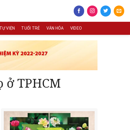
TỰ VIỆN
TUỔI TRẺ
VĂN HÓA
VIDEO
rọ ở TPHCM