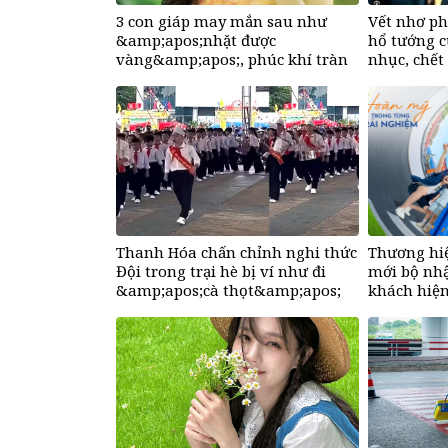
3 con giáp may mắn sau như
Vết nhơ ph
&amp;apos;nhặt được
hổ tướng c
vàng&amp;apos;, phúc khí tràn
nhục, chết
đầy, dễ giàu sụ chỉ sau một đêm
sau ngày 6/8/2026
Thanh Hóa chấn chỉnh nghi thức
Thương hiệ
Đội trong trại hè bị ví như đi
mới bộ nhậ
&amp;apos;cà thọt&amp;apos;
khách hiện