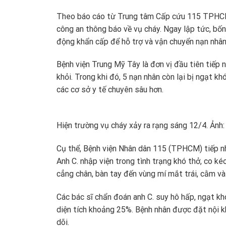
Theo báo cáo từ Trung tâm Cấp cứu 115 TPHCM,
công an thông báo về vụ cháy. Ngay lập tức, bố
động khẩn cấp để hỗ trợ và vận chuyển nạn nhân
Bệnh viện Trung Mỹ Tây là đơn vị đầu tiên tiếp 
khỏi. Trong khi đó, 5 nạn nhân còn lại bị ngạt 
các cơ sở y tế chuyên sâu hơn.
Hiện trường vụ cháy xảy ra rạng sáng 12/4. Ảnh:
Cụ thể, Bệnh viện Nhân dân 115 (TPHCM) tiếp nhậ
Anh C. nhập viện trong tình trạng khó thở, co kéo
cẳng chân, bàn tay đến vùng mí mắt trái, cằm và
Các bác sĩ chẩn đoán anh C. suy hô hấp, ngạt kh
diện tích khoảng 25%. Bệnh nhân được đặt nội k
dõi.