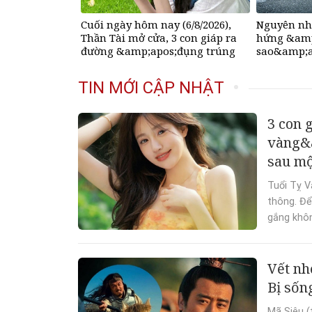
Cuối ngày hôm nay (6/8/2026),
Nguyên nhâ
Thần Tài mở cửa, 3 con giáp ra
hứng &amp
đường &amp;apos;đụng trúng
sao&amp;a
hố vàng&amp;apos;, mỏi tay
Google
đếm tiền, giàu nứt đố đổ vách
TIN MỚI CẬP NHẬT
3 con 
vàng&a
sau mộ
Tuổi Tỵ V
thông. Để
gắng khôn
Vết nh
Bị sốn
Mã Siêu (