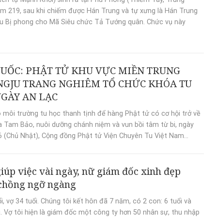
m 219, sau khi chiếm được Hán Trung và tự xưng là Hán Trung
ưu Bị phong cho Mã Siêu chức Tả Tướng quân. Chức vụ này
UỐC: PHẬT TỬ KHU VỰC MIỀN TRUNG
GJU TRANG NGHIÊM TỔ CHỨC KHÓA TU
GÀY AN LẠC
môi trường tu học thanh tịnh để hàng Phật tử có cơ hội trở về
 Tam Bảo, nuôi dưỡng chánh niệm và vun bồi tâm từ bi, ngày
 (Chủ Nhật), Cộng đồng Phật tử Viện Chuyên Tu Việt Nam...
iúp việc vài ngày, nữ giám đốc xinh đẹp
chồng ngỡ ngàng
ổi, vợ 34 tuổi. Chúng tôi kết hôn đã 7 năm, có 2 con: 6 tuổi và
i. Vợ tôi hiện là giám đốc một công ty hơn 50 nhân sự, thu nhập