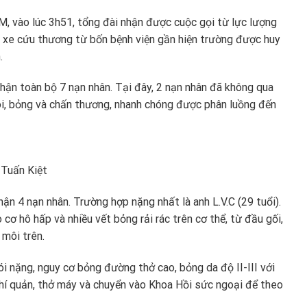
 vào lúc 3h51, tổng đài nhận được cuộc gọi từ lực lượng
n xe cứu thương từ bốn bệnh viện gần hiện trường được huy
.
nhận toàn bộ 7 nạn nhân. Tại đây, 2 nạn nhân đã không qua
khói, bỏng và chấn thương, nhanh chóng được phân luồng đến
 Tuấn Kiệt
n 4 nạn nhân. Trường hợp nặng nhất là anh L.V.C (29 tuổi).
 cơ hô hấp và nhiều vết bỏng rải rác trên cơ thể, từ đầu gối,
 môi trên.
ói nặng, nguy cơ bỏng đường thở cao, bỏng da độ II-III với
hí quản, thở máy và chuyển vào Khoa Hồi sức ngoại để theo