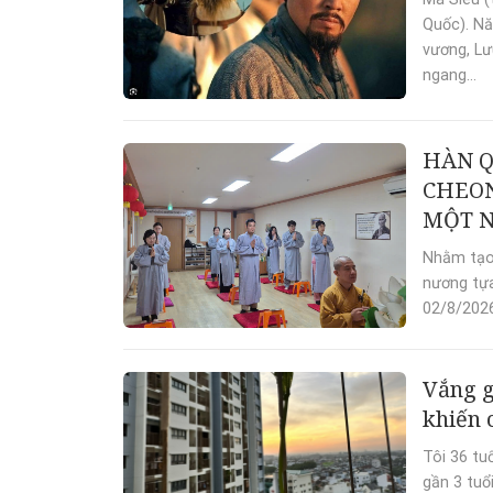
Quốc). Nă
vương, L
ngang...
HÀN Q
CHEON
MỘT N
Nhằm tạo 
nương tựa
02/8/2026
Vắng g
khiến 
Tôi 36 tu
gần 3 tuổ