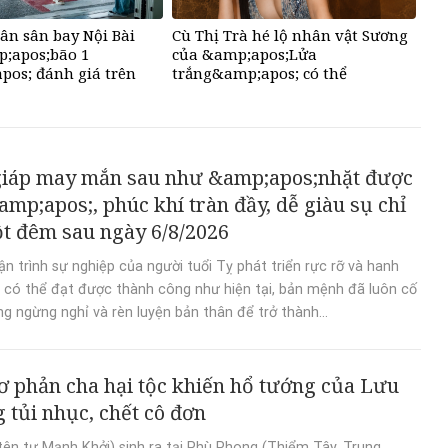
n sân bay Nội Bài
Cù Thị Trà hé lộ nhân vật Sương
;apos;bão 1
của &amp;apos;Lửa
pos; đánh giá trên
trắng&amp;apos; có thể
&amp;apos;ra đi bất cứ lúc
nào&amp;apos;
giáp may mắn sau như &amp;apos;nhặt được
mp;apos;, phúc khí tràn đầy, dễ giàu sụ chỉ
t đêm sau ngày 6/8/2026
ận trình sự nghiệp của người tuổi Tỵ phát triển rực rỡ và hanh
 có thể đạt được thành công như hiện tại, bản mệnh đã luôn cố
g ngừng nghỉ và rèn luyện bản thân để trở thành...
ơ phản cha hại tộc khiến hổ tướng của Lưu
g tủi nhục, chết cô đơn
tên tự Mạnh Khởi) sinh ra tại Phù Phong (Thiểm Tây, Trung