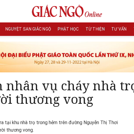
NGUYỆT SAN GIÁC NGỘ
PHẬT HỌC
TỪ THIỆN
TƯ VẤN
n nhân vụ cháy nhà t
ời thương vong
a tại khu nhà trọ trong hẻm trên đường Nguyễn Thị Thơi
ười thương vong.