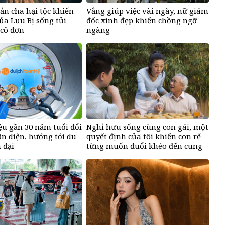
ản cha hại tộc khiến
Vắng giúp việc vài ngày, nữ giám
ủa Lưu Bị sống tủi
đốc xinh đẹp khiến chồng ngỡ
 cô đơn
ngàng
u gần 30 năm tuổi đổi
Nghỉ hưu sống cùng con gái, một
n diện, hướng tới du
quyết định của tôi khiến con rể
 đại
từng muốn đuổi khéo đến cung
phụng bố vợ vô điều kiện