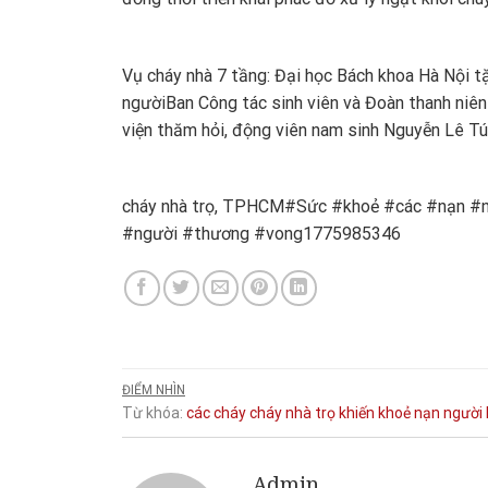
Vụ cháy nhà 7 tầng: Đại học Bách khoa Hà Nội t
người
Ban Công tác sinh viên và Đoàn thanh niê
viện thăm hỏi, động viên nam sinh Nguyễn Lê Tú
cháy nhà trọ, TPHCM#Sức #khoẻ #các #nạn #
#người #thương #vong1775985346
ĐIỂM NHÌN
Từ khóa:
các
cháy
cháy nhà trọ
khiến
khoẻ
nạn
người
Admin