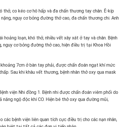
hó thở, co kéo cơ hô hấp và đa chấn thương tay chân. Ê-kíp
i nặng, nguy cơ bỏng đường thở cao, đa chấn thương chi. Anh
i hoảng loạn, khó thở, nhiều vết xây xát ở tay và chân. Bệnh
 nguy cơ bỏng đường thở cao, hiện điều trị tại Khoa Hồi
ài khoảng 7cm ở bàn tay phải, được chẩn đoán ngạt khí mức
thấp. Sau khi khâu vết thương, bệnh nhân thở oxy qua mask
Bệnh viện Nhi đồng 1. Bệnh nhi được chẩn đoán viêm phổi do
hả năng ngộ độc khí CO. Hiện bé thở oxy qua đường mũi,
 các bệnh viện liên quan tích cực điều trị cho các nạn nhân,
ên biệt tại tất cả các đơn vị tiếp nhận.