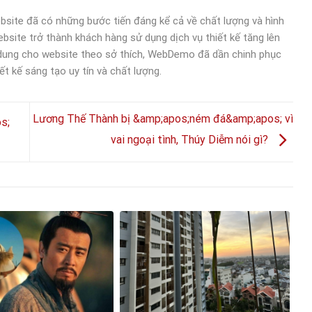
bsite đã có những bước tiến đáng kể cả về chất lượng và hình
bsite trở thành khách hàng sử dụng dịch vụ thiết kế tăng lên
 dung cho website theo sở thích, WebDemo đã dần chinh phục
ết kế sáng tạo uy tín và chất lượng.
Lương Thế Thành bị &amp;apos;ném đá&amp;apos; vì
s;
vai ngoại tình, Thúy Diễm nói gì?