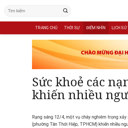
Skip
to
content
TRANG CHỦ
THỜI SỰ
ĐIỂM NHÌN
LỊCH SỬ
Sức khoẻ các nạ
khiến nhiều ngư
Rạng sáng 12/4, một vụ cháy nghiêm trọng xảy r
(phường Tân Thới Hiệp, TPHCM) khiến nhiều ng