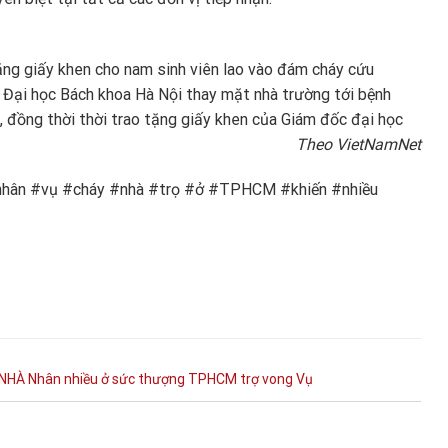
ặng giấy khen cho nam sinh viên lao vào đám cháy cứu
n Đại học Bách khoa Hà Nội thay mặt nhà trường tới bệnh
, đồng thời thời trao tặng giấy khen của Giám đốc đại học
Theo VietNamNet
nhân #vụ #cháy #nhà #trọ #ở #TPHCM #khiến #nhiều
NHÀ
Nhân
nhiều
ở
sức
thượng
TPHCM
trợ
vong
Vụ