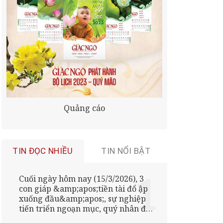
Quảng cáo
TIN ĐỌC NHIỀU
TIN NỔI BẬT
Cuối ngày hôm nay (15/3/2026), 3
con giáp &amp;apos;tiền tài đổ ập
xuống đầu&amp;apos;, sự nghiệp
tiến triển ngoạn mục, quý nhân đưa
đường chỉ lối