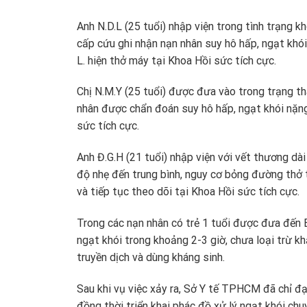
Anh N.D.L (25 tuổi) nhập viện trong tình trạng k
cấp cứu ghi nhận nạn nhân suy hô hấp, ngạt khó
L. hiện thở máy tại Khoa Hồi sức tích cực.
Chị N.M.Y (25 tuổi) được đưa vào trong trạng thá
nhân được chẩn đoán suy hô hấp, ngạt khói nặng,
sức tích cực.
Anh Đ.G.H (21 tuổi) nhập viện với vết thương d
độ nhẹ đến trung bình, nguy cơ bỏng đường thở 
và tiếp tục theo dõi tại Khoa Hồi sức tích cực.
Trong các nạn nhân có trẻ 1 tuổi được đưa đến 
ngạt khói trong khoảng 2-3 giờ, chưa loại trừ k
truyền dịch và dùng kháng sinh.
Sau khi vụ việc xảy ra, Sở Y tế TPHCM đã chỉ đạo
đồng thời triển khai phác đồ xử lý ngạt khói chuy