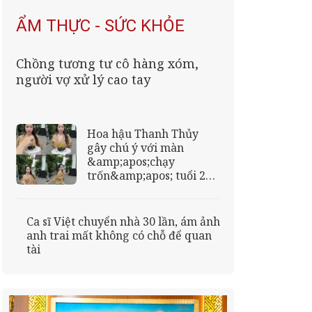
ẨM THỰC - SỨC KHỎE
Chồng tương tư cô hàng xóm,
người vợ xử lý cao tay
Hoa hậu Thanh Thủy
gây chú ý với màn
&amp;apos;chạy
trốn&amp;apos; tuổi 24
trong ngày sinh nhật
Ca sĩ Việt chuyển nhà 30 lần, ám ảnh
anh trai mất không có chỗ để quan
tài