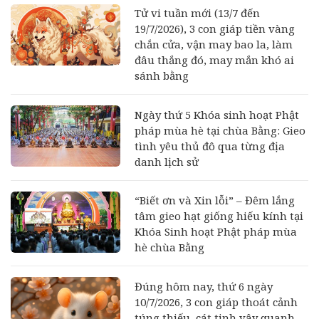
Tử vi tuần mới (13/7 đến
19/7/2026), 3 con giáp tiền vàng
chắn cửa, vận may bao la, làm
đâu thắng đó, may mắn khó ai
sánh bằng
Ngày thứ 5 Khóa sinh hoạt Phật
pháp mùa hè tại chùa Bằng: Gieo
tình yêu thủ đô qua từng địa
danh lịch sử
“Biết ơn và Xin lỗi” – Đêm lắng
tâm gieo hạt giống hiếu kính tại
Khóa Sinh hoạt Phật pháp mùa
hè chùa Bằng
Đúng hôm nay, thứ 6 ngày
10/7/2026, 3 con giáp thoát cảnh
túng thiếu, cát tinh vây quanh,