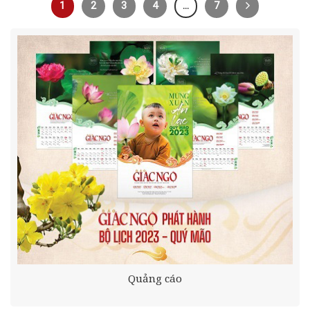
1
2
3
4
…
7
Quảng cáo