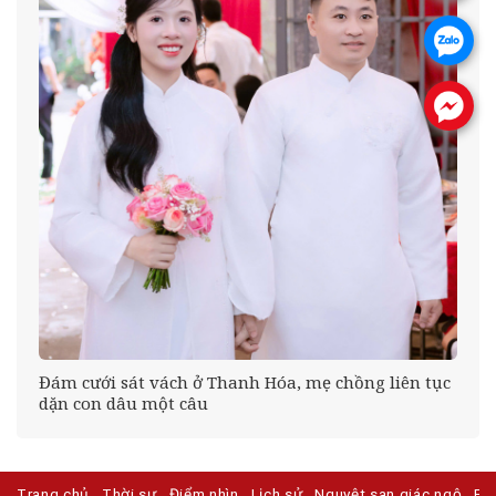
.
.
Đám cưới sát vách ở Thanh Hóa, mẹ chồng liên tục
ng
dặn con dâu một câu
Trang chủ
Thời sự
Điểm nhìn
Lịch sử
Nguyệt san giác ngộ
Ph