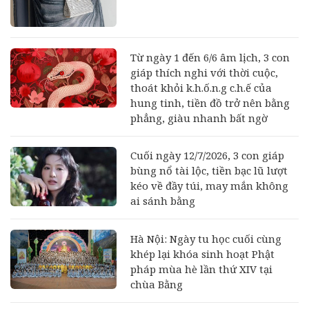
Từ ngày 1 đến 6/6 âm lịch, 3 con
giáp thích nghi với thời cuộc,
thoát khỏi k.h.ố.n.g c.h.ế của
hung tinh, tiền đồ trở nên bằng
phẳng, giàu nhanh bất ngờ
Cuối ngày 12/7/2026, 3 con giáp
bùng nổ tài lộc, tiền bạc lũ lượt
kéo về đầy túi, may mắn không
ai sánh bằng
Hà Nội: Ngày tu học cuối cùng
khép lại khóa sinh hoạt Phật
pháp mùa hè lần thứ XIV tại
chùa Bằng