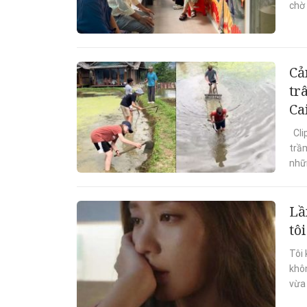
chờ 
Cả
tr
Ca
Cli
trầ
nhữn
Lầ
tô
Tôi 
khôn
vừa 