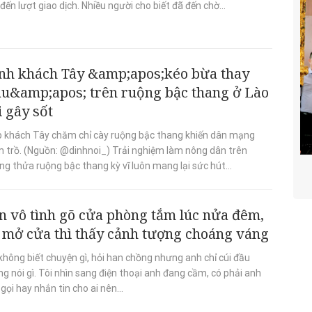
đến lượt giao dịch. Nhiều người cho biết đã đến chờ...
nh khách Tây &amp;apos;kéo bừa thay
âu&amp;apos; trên ruộng bậc thang ở Lào
i gây sốt
p khách Tây chăm chỉ cày ruộng bậc thang khiến dân mạng
m trồ. (Nguồn: @dinhnoi_) Trải nghiệm làm nông dân trên
g thửa ruộng bậc thang kỳ vĩ luôn mang lại sức hút...
n vô tình gõ cửa phòng tắm lúc nửa đêm,
i mở cửa thì thấy cảnh tượng choáng váng
không biết chuyện gì, hỏi han chồng nhưng anh chỉ cúi đầu
g nói gì. Tôi nhìn sang điện thoại anh đang cầm, có phải anh
gọi hay nhắn tin cho ai nên...