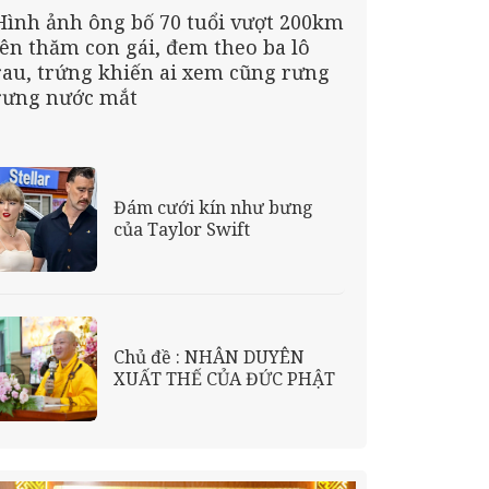
Hình ảnh ông bố 70 tuổi vượt 200km
lên thăm con gái, đem theo ba lô
rau, trứng khiến ai xem cũng rưng
rưng nước mắt
Đám cưới kín như bưng
của Taylor Swift
Chủ đề : NHÂN DUYÊN
XUẤT THẾ CỦA ĐỨC PHẬT