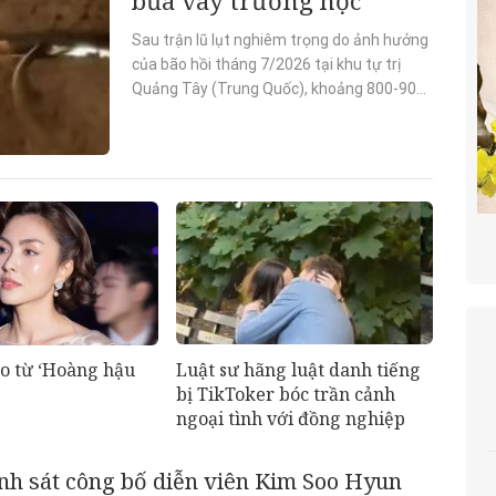
Sau trận lũ lụt nghiêm trọng do ảnh hưởng
của bão hồi tháng 7/2026 tại khu tự trị
Quảng Tây (Trung Quốc), khoảng 800-900
con rắn đã xổng chuồng từ một trang trại
chăn nuôi...
Luật sư hãng luật danh tiếng
áo từ ‘Hoàng hậu
bị TikToker bóc trần cảnh
ngoại tình với đồng nghiệp
nh sát công bố diễn viên Kim Soo Hyun