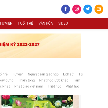
TỰ VIỆN
TUỔI TRẺ
VĂN HÓA
VIDEO
ổi trẻ
Tự viện
Nguyệt san giác ngộ
Lịch sử
Từ
 xây dựng
Thiền tông
Phật học lược khảo
Tâm
c Phật
Phật giáo việt nam
Triết học
Phật học