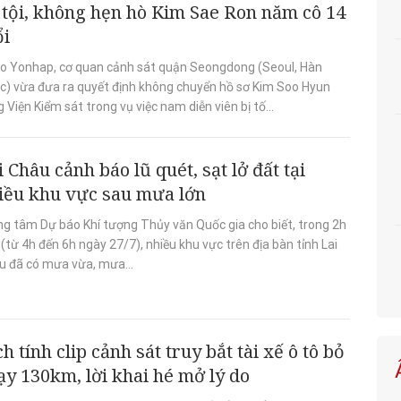
 tội, không hẹn hò Kim Sae Ron năm cô 14
ổi
o Yonhap, cơ quan cảnh sát quận Seongdong (Seoul, Hàn
c) vừa đưa ra quyết định không chuyển hồ sơ Kim Soo Hyun
 Viện Kiểm sát trong vụ việc nam diễn viên bị tố...
i Châu cảnh báo lũ quét, sạt lở đất tại
iều khu vực sau mưa lớn
ng tâm Dự báo Khí tượng Thủy văn Quốc gia cho biết, trong 2h
(từ 4h đến 6h ngày 27/7), nhiều khu vực trên địa bàn tỉnh Lai
u đã có mưa vừa, mưa...
ch tính clip cảnh sát truy bắt tài xế ô tô bỏ
ạy 130km, lời khai hé mở lý do