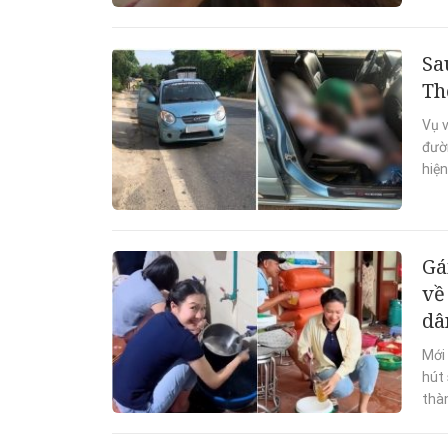
Sa
Th
Vụ v
đườ
hiệ
Gá
về
dâ
Mới 
hút 
thàn