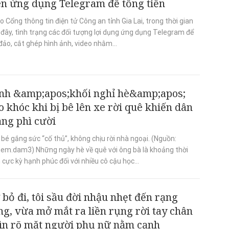
ên ứng dụng Telegram để tống tiền
 Cổng thông tin điện tử Công an tỉnh Gia Lai, trong thời gian
 đây, tình trạng các đối tượng lợi dụng ứng dụng Telegram để
đảo, cắt ghép hình ảnh, video nhằm...
nh &amp;apos;khối nghỉ hè&amp;apos;
o khóc khi bị bê lên xe rời quê khiến dân
ng phì cười
bé gắng sức “cố thủ”, không chịu rời nhà ngoại. (Nguồn:
em.dam3) Những ngày hè về quê với ông bà là khoảng thời
 cực kỳ hạnh phúc đối với nhiều cô cậu học...
 bỏ đi, tôi sầu đời nhậu nhẹt đến rạng
ng, vừa mở mắt ra liền rụng rời tay chân
ìn rõ mặt người phụ nữ nằm cạnh