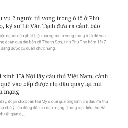
u vụ 2 người tử vong trong ô tô ở Phú
ọ, kỹ sư Lê Văn Tạch đưa ra cảnh báo
iệc người dân phát hiện hai người tử vong trong ô tô đỗ ven
ng đoạn qua địa bàn xã Thanh Sơn, tỉnh Phú Thọ hôm 15/7
n đang được cơ quan chức năng...
i xinh Hà Nội lấy cầu thủ Việt Nam, cảnh
 quê vào bếp được chị dâu quay lại hút
n mạng
đây, đoạn clip Doãn Hải My ở quê qua ống kính chị dâu đã thu
sự chú ý của đông đảo cư dân mạng. Trong clip, tiểu thư Hà
h rất giản dị,...