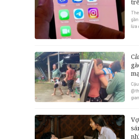
tr
Theo
gần
lừa 
Cả
gà
mạ
Cậu 
@th
gian
Vợ
sá
nh