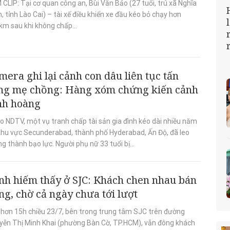
CLIP: Tại cơ quan công an, Bùi Văn Bảo (27 tuổi, trú xã Nghĩa
 tỉnh Lào Cai) – tài xế điều khiển xe đầu kéo bỏ chạy hơn
km sau khi không chấp...
mera ghi lại cảnh con dâu liên tục tấn
ng mẹ chồng: Hàng xóm chứng kiến cảnh
nh hoàng
o NDTV, một vụ tranh chấp tài sản gia đình kéo dài nhiều năm
 khu vực Secunderabad, thành phố Hyderabad, Ấn Độ, đã leo
g thành bạo lực. Người phụ nữ 33 tuổi bị...
nh hiếm thấy ở SJC: Khách chen nhau bán
ng, chờ cả ngày chưa tới lượt
 hơn 15h chiều 23/7, bên trong trung tâm SJC trên đường
yễn Thị Minh Khai (phường Bàn Cờ, TP.HCM), vẫn đông khách