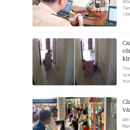
XEM 
Tâm,
130
Ca
cô
ki
The
tại
than
Cả
và
Đến
Ngu