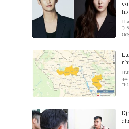
vô
tu
The
Quố
sang
La
nh
Tru
qua 
Châ
Kị
ch