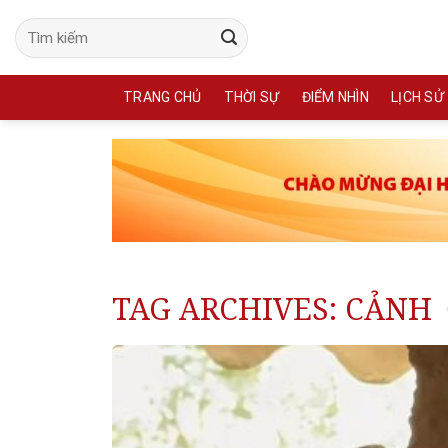
Skip
to
content
TRANG CHỦ
THỜI SỰ
ĐIỂM NHÌN
LỊCH SỬ
TAG ARCHIVES:
CẢNH