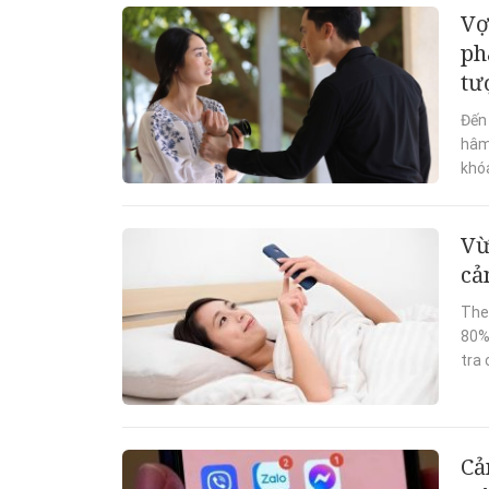
Vợ
ph
tư
Đến 
hâm
khóa
Vừ
cả
The
80%
tra 
Cả