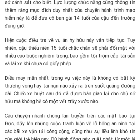
sở cảnh sát cho biết. Lực lượng chức năng cũng thông tin
thêm rằng mục đích duy nhất của chuyến hành trình mạo
hiểm này là để đưa cô bạn gái 14 tuổi của cậu đến trường
đúng giờ.
Hiện cuộc điều tra về vụ án hy hữu này vẫn tiếp tục. Tuy
nhiên, cậu thiếu niên 15 tuổi chắc chắn sẽ phải đối mặt với
nhiều cáo buộc nghiêm trọng, bao gồm tội trộm cắp tài sản
và lái xe khi chưa có giấy phép.
Điều may mắn nhất trong vụ việc này là không có bất kỳ
thương vong hay tai nạn nào xảy ra trên suốt quãng đường
dài. Chiếc xe buýt sau đó đã được bàn giao lại cho chủ sở
hữu mà không hề có một vết trầy xước nào.
Câu chuyện nhanh chóng lan truyền trên các mặt báo tại
Đức, dấy lên những cuộc tranh luận về lỗ hổng an ninh tại
các bãi xe vận tải công cộng, cũng như sự liều lĩnh khó tin
của giới trẻ hiện nay. Dù hành động này xuất phát từ một lý