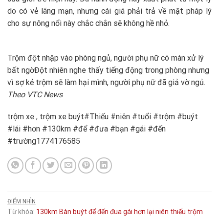
do có vẻ lãng mạn, nhưng cái giá phải trả về mặt pháp lý
cho sự nông nổi này chắc chắn sẽ không hề nhỏ.
Trộm đột nhập vào phòng ngủ, người phụ nữ có màn xử lý
bất ngờ
Đột nhiên nghe thấy tiếng động trong phòng nhưng
vì sợ kẻ trộm sẽ làm hại mình, người phụ nữ đã giả vờ ngủ.
Theo VTC News
trộm xe , trộm xe buýt#Thiếu #niên #tuổi #trộm #buýt
#lái #hơn #130km #để #đưa #bạn #gái #đến
#trường1774176585
ĐIỂM NHÌN
Từ khóa:
130km
Bàn
buýt
để
đến
đua
gái
hơn
lại
niên
thiếu
trộm