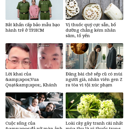
Bắt khẩn cấp bảo mẫu bạo
Vị thuốc quý cực sẵn, bổ
hành trẻ ở TP.HCM
dưỡng chẳng kém nhân
sâm, tổ yến
Lời khai của
Đăng bài chê sếp cũ có mùi
&amp;apos;Vua
người già, nhân viên gen Z
Quạt&amp;apos;, Khánh
ra tòa vì tội xúc phạm
&amp;apos;Sky&amp;apos;
và Hồ Văn Khoa
Cuộc sống của
Loài cây gây tranh cãi nhất
&amp;apos;đả nữ màn ảnh
mùa thu là vị thuốc trong