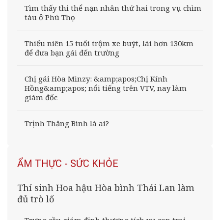
Tìm thấy thi thể nạn nhân thứ hai trong vụ chìm
tàu ở Phú Thọ
Thiếu niên 15 tuổi trộm xe buýt, lái hơn 130km
để đưa bạn gái đến trường
Chị gái Hòa Minzy: &amp;apos;Chị Kính
Hồng&amp;apos; nổi tiếng trên VTV, nay làm
giám đốc
Trịnh Thăng Bình là ai?
ẨM THỰC - SỨC KHỎE
Thí sinh Hoa hậu Hòa bình Thái Lan làm
đủ trò lố
Trưng cầu giám định thương tích vụ con trai