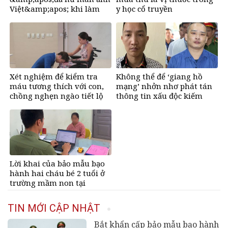
Việt&amp;apos; khi làm
y học cổ truyền
mẹ ở tuổi U50
Xét nghiệm để kiểm tra
Không thể để ‘giang hồ
máu tương thích với con,
mạng’ nhởn nhơ phát tán
chồng nghẹn ngào tiết lộ
thông tin xấu độc kiếm
bí mật
tiền
Lời khai của bảo mẫu bạo
hành hai cháu bé 2 tuổi ở
trường mầm non tại
TPHCM
TIN MỚI CẬP NHẬT
Bắt khẩn cấp bảo mẫu bạo hành