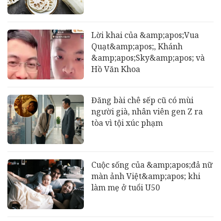
Lời khai của &amp;apos;Vua
Quạt&amp;apos;, Khánh
&amp;apos;Sky&amp;apos; và
Hồ Văn Khoa
Đăng bài chê sếp cũ có mùi
người già, nhân viên gen Z ra
tòa vì tội xúc phạm
Cuộc sống của &amp;apos;đả nữ
màn ảnh Việt&amp;apos; khi
làm mẹ ở tuổi U50