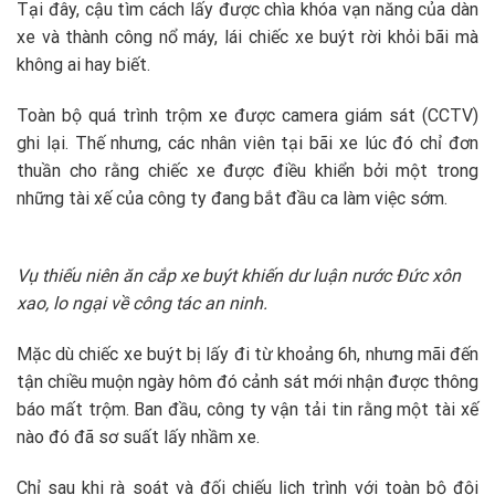
Tại đây, cậu tìm cách lấy được chìa khóa vạn năng của dàn
xe và thành công nổ máy, lái chiếc xe buýt rời khỏi bãi mà
không ai hay biết.
Toàn bộ quá trình trộm xe được camera giám sát (CCTV)
ghi lại. Thế nhưng, các nhân viên tại bãi xe lúc đó chỉ đơn
thuần cho rằng chiếc xe được điều khiển bởi một trong
những tài xế của công ty đang bắt đầu ca làm việc sớm.
Vụ thiếu niên ăn cắp xe buýt khiến dư luận nước Đức xôn
xao, lo ngại về công tác an ninh.
Mặc dù chiếc xe buýt bị lấy đi từ khoảng 6h, nhưng mãi đến
tận chiều muộn ngày hôm đó cảnh sát mới nhận được thông
báo mất trộm. Ban đầu, công ty vận tải tin rằng một tài xế
nào đó đã sơ suất lấy nhầm xe.
Chỉ sau khi rà soát và đối chiếu lịch trình với toàn bộ đội