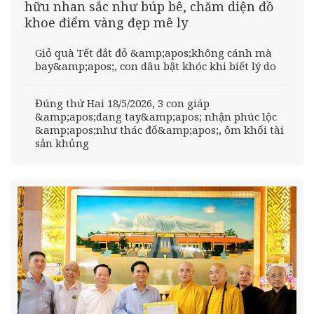
hữu nhan sắc như búp bê, chăm diện đồ
khoe điểm vàng đẹp mê ly
Giỏ quà Tết đắt đỏ &amp;apos;không cánh mà
bay&amp;apos;, con dâu bật khóc khi biết lý do
Đúng thứ Hai 18/5/2026, 3 con giáp
&amp;apos;dang tay&amp;apos; nhận phúc lộc
&amp;apos;như thác đổ&amp;apos;, ôm khối tài
sản khủng