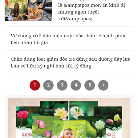
là &amp;apos;món ăn kinh dị
nhưng ngon tuyệt
vời&amp;apos;
Vợ chồng có 5 dấu hiệu này chắc chắn sẽ hạnh phúc
bên nhau tới già
Chân dung loạt giám đốc trẻ đứng sau đường dây lừa
bán sở hữu kỳ nghỉ hơn 181 tỷ đồng
1
2
3
4
5