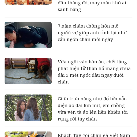
đâu thắng đó, may mắn khó ai
sánh bằng
7 năm chăm chồng hôn mê,
người vợ giúp anh tỉnh lại nhờ
cắn ngón chân mỗi ngày
Vừa ngồi vào bàn ăn, chết lặng
phát hiện tử thần hổ mang chúa
dài 3 mét ngóc đầu ngay dưới
chân
Giữa trưa nắng như đổ lửa vẫn
diện áo dài kín mít, em chồng
vừa vén tà áo lên liền khiến tôi
rụng rời tay chân
Khách Tây gọi chân gà Việt Nam