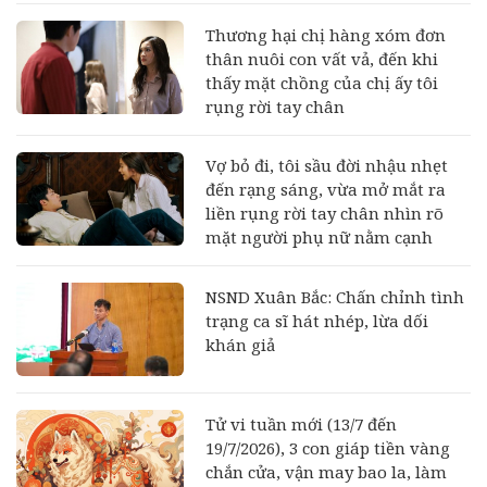
Thương hại chị hàng xóm đơn
thân nuôi con vất vả, đến khi
thấy mặt chồng của chị ấy tôi
rụng rời tay chân
Vợ bỏ đi, tôi sầu đời nhậu nhẹt
đến rạng sáng, vừa mở mắt ra
liền rụng rời tay chân nhìn rõ
mặt người phụ nữ nằm cạnh
NSND Xuân Bắc: Chấn chỉnh tình
trạng ca sĩ hát nhép, lừa dối
khán giả
Tử vi tuần mới (13/7 đến
19/7/2026), 3 con giáp tiền vàng
chắn cửa, vận may bao la, làm