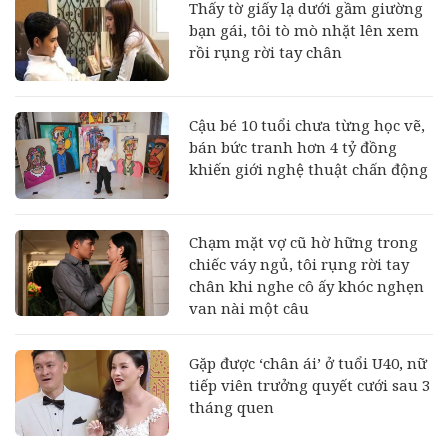
Thấy tờ giấy lạ dưới gầm giường
bạn gái, tôi tò mò nhặt lên xem
rồi rụng rời tay chân
Cậu bé 10 tuổi chưa từng học vẽ,
bán bức tranh hơn 4 tỷ đồng
khiến giới nghệ thuật chấn động
Chạm mặt vợ cũ hờ hững trong
chiếc váy ngủ, tôi rụng rời tay
chân khi nghe cô ấy khóc nghẹn
van nài một câu
Gặp được ‘chân ái’ ở tuổi U40, nữ
tiếp viên trưởng quyết cưới sau 3
tháng quen