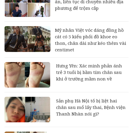
án, liên tục di chuyển nhiều địa
phương để trộm cắp
Mỹ nhân Việt vóc dáng đồng hồ
cát có 5 kiểu phối đồ khoe eo
thon, chân dài như kéo thêm vài
centimet
Hưng Yên: Xác minh phản ánh
trẻ 3 tuổi bị bầm tím chân sau
khi ở trường mầm non về
Sản phụ Hà Nội tố bị liệt hai
chân sau mổ lấy thai, Bệnh viện
Thanh Nhàn nói gì?