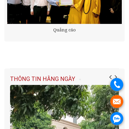
Quảng cáo
THÔNG TIN HẰNG NGÀY
.
.
.