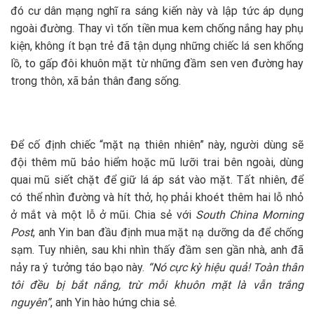
đó cư dân mạng nghĩ ra sáng kiến này và lập tức áp dụng
ngoài đường. Thay vì tốn tiền mua kem chống nắng hay phụ
kiện, không ít bạn trẻ đã tận dụng những chiếc lá sen khổng
lồ, to gấp đôi khuôn mặt từ những đầm sen ven đường hay
trong thôn, xã bản thân đang sống.
Để cố định chiếc “mặt nạ thiên nhiên” này, người dùng sẽ
đội thêm mũ bảo hiểm hoặc mũ lưỡi trai bên ngoài, dùng
quai mũ siết chặt để giữ lá áp sát vào mặt. Tất nhiên, để
có thể nhìn đường và hít thở, họ phải khoét thêm hai lỗ nhỏ
ở mắt và một lỗ ở mũi. Chia sẻ với
South China Morning
Post
, anh Yin ban đầu định mua mặt nạ dưỡng da để chống
sạm. Tuy nhiên, sau khi nhìn thấy đầm sen gần nhà, anh đã
nảy ra ý tưởng táo bạo này.
“Nó cực kỳ hiệu quả! Toàn thân
tôi đều bị bắt nắng, trừ mỗi khuôn mặt là vẫn trắng
nguyên”
, anh Yin hào hứng chia sẻ.