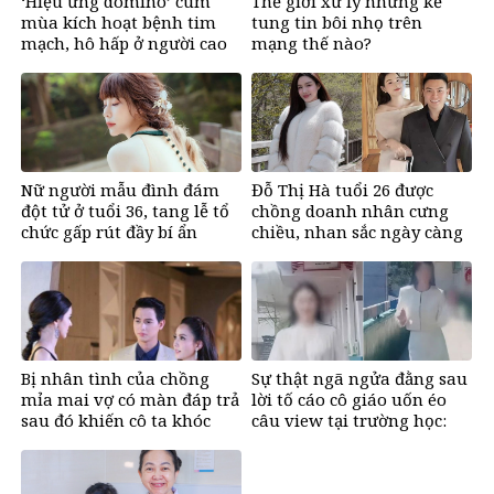
‘Hiệu ứng domino’ cúm
Thế giới xử lý những kẻ
mùa kích hoạt bệnh tim
tung tin bôi nhọ trên
mạch, hô hấp ở người cao
mạng thế nào?
tuổi
Nữ người mẫu đình đám
Đỗ Thị Hà tuổi 26 được
đột tử ở tuổi 36, tang lễ tổ
chồng doanh nhân cưng
chức gấp rút đầy bí ẩn
chiều, nhan sắc ngày càng
rạng rỡ
Bị nhân tình của chồng
Sự thật ngã ngửa đằng sau
mỉa mai vợ có màn đáp trả
lời tố cáo cô giáo uốn éo
sau đó khiến cô ta khóc
câu view tại trường học:
nghẹn
Lời trần tình khiến cộng
đồng mạng xót xa