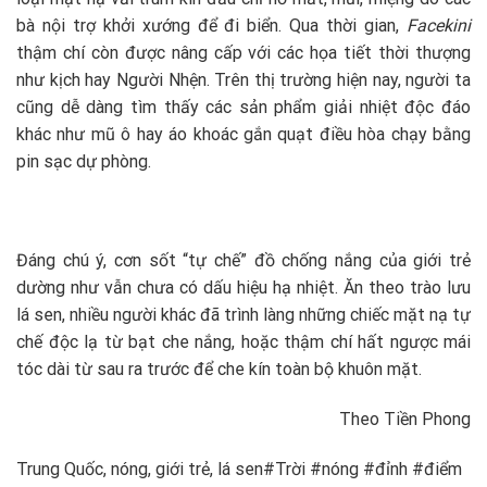
bà nội trợ khởi xướng để đi biển. Qua thời gian,
Facekini
thậm chí còn được nâng cấp với các họa tiết thời thượng
như kịch hay Người Nhện. Trên thị trường hiện nay, người ta
cũng dễ dàng tìm thấy các sản phẩm giải nhiệt độc đáo
khác như mũ ô hay áo khoác gắn quạt điều hòa chạy bằng
pin sạc dự phòng.
Đáng chú ý, cơn sốt “tự chế” đồ chống nắng của giới trẻ
dường như vẫn chưa có dấu hiệu hạ nhiệt. Ăn theo trào lưu
lá sen, nhiều người khác đã trình làng những chiếc mặt nạ tự
chế độc lạ từ bạt che nắng, hoặc thậm chí hất ngược mái
tóc dài từ sau ra trước để che kín toàn bộ khuôn mặt.
Theo Tiền Phong
Trung Quốc, nóng, giới trẻ, lá sen#Trời #nóng #đỉnh #điểm