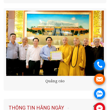
.
.
Quảng cáo
.
THÔNG TIN HẰNG NGÀY
.