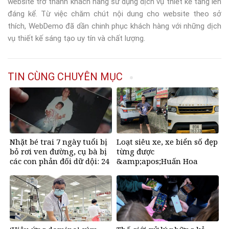
website trở thành khách hàng sử dụng dịch vụ thiết kế tăng lên
đáng kể. Từ việc chăm chút nội dung cho website theo sở
thích, WebDemo đã dần chinh phục khách hàng với những dịch
vụ thiết kế sáng tạo uy tín và chất lượng.
TIN CÙNG CHUYÊN MỤC
Nhặt bé trai 7 ngày tuổi bị
Loạt siêu xe, xe biển số đẹp
bỏ rơi ven đường, cụ bà bị
từng được
các con phản đối dữ dội: 24
&amp;apos;Huấn Hoa
năm sau nhận lại điều xúc
Hồng&amp;apos; khoe gây
động
sốt mạng