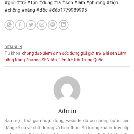
#giới #trẻ #tận #dụng #lá #sen #làm #phương #tiện
#chống #nắng #độc #đáo1779989995
ĐIỂM NHÌN
Từ khóa:
chồng
dạo
điểm
định
đốc
dựng
giới
giới trẻ
lạ
lá sen
Lâm
năng
Nóng
Phương
SEN
tấn
Tiên
trẻ
trôi
Trung Quốc
Admin
Sau một thời gian hoạt động, website đã có những bước tiến
đáng kể cả về chất lượng và hình thức. Số lượng khách truy cập