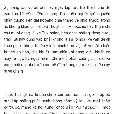
Sự sáng tạo vô bờ bến này ngay lập tức trở thành chủ đề
bàn tán từ cộng đồng mạng. Do nhiều người giữ nguyên
phần cuống sen dài ngoằng chĩa thẳng về phía trước, trông
họ không khác gì nhân vật hoạt hình Pinocchio hay thậm chí
chú muỗi đang lái xe.Tuy nhiên, bên cạnh những tiếng cười,
trào lưu này cũng vấp phải không ít sự lo ngại về vấn đề an
toàn giao thông. Nhiều ý kiến cảnh báo việc đeo một chiếc
lá sen to bản, che khuất tầm nhìn khi đang điều khiển xe
máy là cực kỳ nguy hiểm. Chưa kể, phần cuống sen dài và
cứng nhô ra phía trước có thể đâm trúng người khác nếu xảy
ra va chạm.
Thực tế, mặt nạ lá sen chỉ là cái tên mới nhất gia nhập bộ
sưu tập những phát minh chống nắng kỳ lạ. Hơn một thập
kỷ trước, mạng xã hội từng “chao đảo” với
Facekini
– một
loại mặt nạ vải trùm kín đầu chỉ hở mắt, mũi, miệng do các