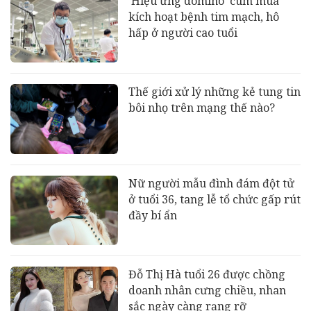
‘Hiệu ứng domino’ cúm mùa
kích hoạt bệnh tim mạch, hô
hấp ở người cao tuổi
Thế giới xử lý những kẻ tung tin
bôi nhọ trên mạng thế nào?
Nữ người mẫu đình đám đột tử
ở tuổi 36, tang lễ tổ chức gấp rút
đầy bí ẩn
Đỗ Thị Hà tuổi 26 được chồng
doanh nhân cưng chiều, nhan
sắc ngày càng rạng rỡ