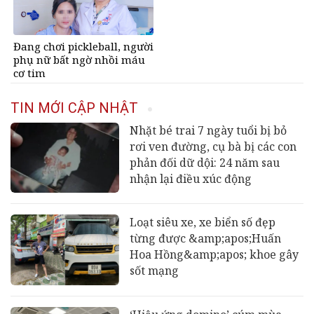
Đang chơi pickleball, người
phụ nữ bất ngờ nhồi máu
cơ tim
TIN MỚI CẬP NHẬT
Nhặt bé trai 7 ngày tuổi bị bỏ
rơi ven đường, cụ bà bị các con
phản đối dữ dội: 24 năm sau
nhận lại điều xúc động
Loạt siêu xe, xe biển số đẹp
từng được &amp;apos;Huấn
Hoa Hồng&amp;apos; khoe gây
sốt mạng