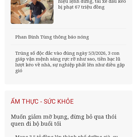
hiệu lệnh dừng, tài xế đầu kéo
bị phạt 67 triệu đồng
Phan Đinh Tùng thông báo nóng
Trúng số độc đắc vào đúng ngày 5/3/2026, 3 con
giáp vận mệnh sáng rực rỡ như sao, tiền bạc lũ
lượt kéo về nhà, sự nghiệp phất lên như diều gặp
gió
ẨM THỰC - SỨC KHỎE
Muốn giảm mỡ bụng, đừng bỏ qua thói
quen đi bộ buổi tối
Mang 3,5 tỷ đồng lên thành phố dưỡng già, cụ