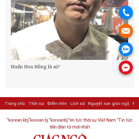
.
.
.
ợc
Huấn Hoa Hồng là ai?
.
ỉ
Trang chủ
Thời sự
Điểm nhìn
Lịch sử
Nguyệt san giác ngộ
Ph
"korean kbj​
"korean bj
"koreanbj​
"tin tức thời sự Việt Nam
"Tin tức
tiền điện tử mới nhất​