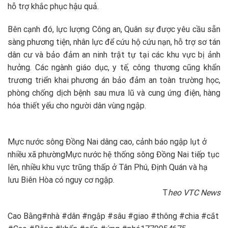
hỗ trợ khắc phục hậu quả.
Bên cạnh đó, lực lượng Công an, Quân sự được yêu cầu sẵn
sàng phương tiện, nhân lực để cứu hộ cứu nạn, hỗ trợ sơ tán
dân cư và bảo đảm an ninh trật tự tại các khu vực bị ảnh
hưởng. Các ngành giáo dục, y tế, công thương cũng khẩn
trương triển khai phương án bảo đảm an toàn trường học,
phòng chống dịch bệnh sau mưa lũ và cung ứng điện, hàng
hóa thiết yếu cho người dân vùng ngập.
Mực nước sông Đồng Nai dâng cao, cảnh báo ngập lụt ở
nhiều xã phường
Mực nước hệ thống sông Đồng Nai tiếp tục
lên, nhiều khu vực trũng thấp ở Tân Phú, Định Quán và hạ
lưu Biên Hòa có nguy cơ ngập.
T
heo VTC News
Cao Bằng#nhà #dân #ngập #sâu #giao #thông #chia #cắt