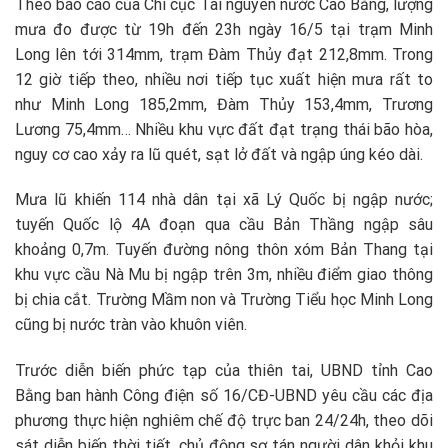
Theo báo cáo của Chi cục Tài nguyên nước Cao Bằng, lượng
mưa đo được từ 19h đến 23h ngày 16/5 tại trạm Minh
Long lên tới 314mm, trạm Đàm Thủy đạt 212,8mm. Trong
12 giờ tiếp theo, nhiều nơi tiếp tục xuất hiện mưa rất to
như Minh Long 185,2mm, Đàm Thủy 153,4mm, Trương
Lương 75,4mm… Nhiều khu vực đất đạt trạng thái bão hòa,
nguy cơ cao xảy ra lũ quét, sạt lở đất và ngập úng kéo dài.
Mưa lũ khiến 114 nhà dân tại xã Lý Quốc bị ngập nước;
tuyến Quốc lộ 4A đoạn qua cầu Bản Thầng ngập sâu
khoảng 0,7m. Tuyến đường nông thôn xóm Bản Thang tại
khu vực cầu Nà Mu bị ngập trên 3m, nhiều điểm giao thông
bị chia cắt. Trường Mầm non và Trường Tiểu học Minh Long
cũng bị nước tràn vào khuôn viên.
Trước diễn biến phức tạp của thiên tai, UBND tỉnh Cao
Bằng ban hành Công điện số 16/CĐ-UBND yêu cầu các địa
phương thực hiện nghiêm chế độ trực ban 24/24h, theo dõi
sát diễn biến thời tiết, chủ động sơ tán người dân khỏi khu