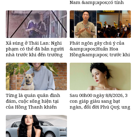
Nam &amp;apos;có tính
gây nghiện rất
cao&amp;apos;
Xả súng ở Thái Lan: Nghi
Phát ngôn gây chú ý của
phạm có thể đã bắn người
&amp;apos;Huấn Hoa
nhà trước khi đến trường
Hồng&amp;apos; trước khi
tuyên bố tạm dừng mạng
xã hội
Từng là quán quân đình
Sau 00h00 ngày 8/8/2026, 3
đám, cuộc sống hiện tại
con giáp giàu sang bạt
của Hồng Thanh khiến
ngàn, đổi đời Phú Quý, ung
nhiều người bất ngờ
dung có của đầy nhà, ngày
càng hưng thịnh sung túc