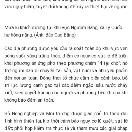
vực nguy hiểm, tuyệt đối không để xảy ra thiệt hại về người.
Mưa lũ khiến đường tại khu vực Ngườm Bang, xã Lý Quốc
hư hỏng nặng. (Ảnh: Báo Cao Bằng).
Các địa phương được yêu cầu rà soát toàn bộ khu vực ven
sông suối, vùng trũng thấp, điểm có nguy cơ sạt lở để triển
khai phương án ứng phó theo phương châm “4 tại chỗ”; hỗ
trợ người dân di chuyển tài sản, vật nuôi và nhu yếu phẩm
đến nơi an toàn. Đồng thời tổ chức cắm biển cảnh báo, bố
trí lực lượng canh gác tại các điểm ngập sâu, nước chảy
xiết, kiên quyết không cho người và phương tiện đi qua khi
không bảo đảm an toàn.
Sở Nông nghiệp và Môi trường được giao chủ trì theo dõi
tình hình thiên tai, kịp thời cảnh báo nguy cơ lũ quét, sạt lở
đất; phối hợp kiểm tra thực tế và tham mưu các giải pháp