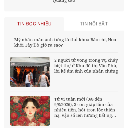
TIN ĐỌC NHIỀU
TIN NỔI BẬT
Mỹ nhân màn ảnh từng là thủ khoa Báo chí, Hoa
khôi Tây Đô giờ ra sao?
2 người tử vong trong vụ cháy
biệt thự ở Khu đô thị Văn Phú,
lời kể ám ảnh của nhân chứng
Tử vi tuần mới (3/8 đến
9/8/2026), 3 con giáp lắm của
nhiều tiền, hốt trọn lộc thiên
hạ, vận số lên hương bất ngờ,
Phú Quý viên mãn cả đời