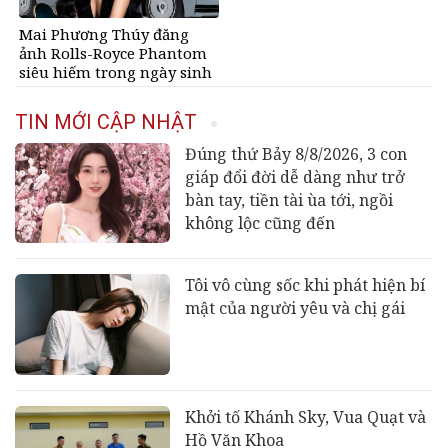
Mai Phương Thúy đăng
ảnh Rolls-Royce Phantom
siêu hiếm trong ngày sinh
nhật, chỉ có 10 chiếc trên
thế giới, giá gần 68 tỷ đồng
TIN MỚI CẬP NHẬT
Đúng thứ Bảy 8/8/2026, 3 con
giáp đổi đời dễ dàng như trở
bàn tay, tiền tài ùa tới, ngồi
không lộc cũng đến
Tôi vô cùng sốc khi phát hiện bí
mật của người yêu và chị gái
Khởi tố Khánh Sky, Vua Quạt và
Hồ Văn Khoa