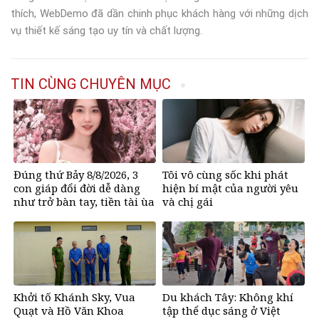
thích, WebDemo đã dần chinh phục khách hàng với những dịch
vụ thiết kế sáng tạo uy tín và chất lượng.
TIN CÙNG CHUYÊN MỤC
Đúng thứ Bảy 8/8/2026, 3
Tôi vô cùng sốc khi phát
con giáp đổi đời dễ dàng
hiện bí mật của người yêu
như trở bàn tay, tiền tài ùa
và chị gái
tới, ngồi không lộc cũng
đến
Khởi tố Khánh Sky, Vua
Du khách Tây: Không khí
Quạt và Hồ Văn Khoa
tập thể dục sáng ở Việt