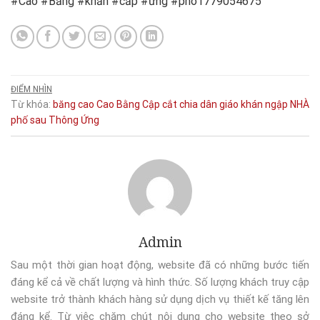
#Cao #Bằng #khẩn #cấp #ứng #phó1779054675
ĐIỂM NHÌN
Từ khóa:
băng
cao
Cao Bằng
Cập
cắt
chia
dân
giáo
khán
ngập
NHÀ
phố
sau
Thông
Ứng
Admin
Sau một thời gian hoạt động, website đã có những bước tiến
đáng kể cả về chất lượng và hình thức. Số lượng khách truy cập
website trở thành khách hàng sử dụng dịch vụ thiết kế tăng lên
đáng kể. Từ việc chăm chút nội dung cho website theo sở