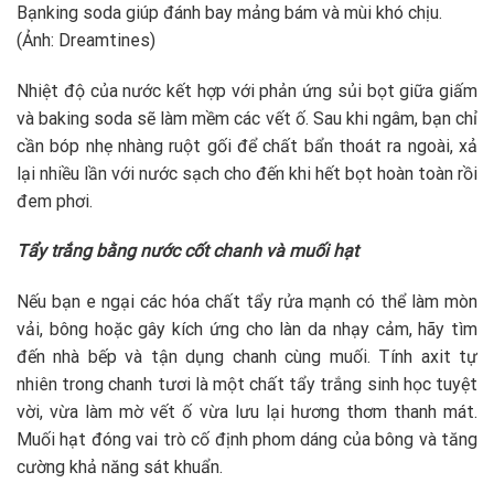
Bạnking soda giúp đánh bay mảng bám và mùi khó chịu.
(Ảnh: Dreamtines)
Nhiệt độ của nước kết hợp với phản ứng sủi bọt giữa giấm
và baking soda sẽ làm mềm các vết ố. Sau khi ngâm, bạn chỉ
cần bóp nhẹ nhàng ruột gối để chất bẩn thoát ra ngoài, xả
lại nhiều lần với nước sạch cho đến khi hết bọt hoàn toàn rồi
đem phơi.
Tẩy trắng bằng nước cốt chanh và muối hạt
Nếu bạn e ngại các hóa chất tẩy rửa mạnh có thể làm mòn
vải, bông hoặc gây kích ứng cho làn da nhạy cảm, hãy tìm
đến nhà bếp và tận dụng chanh cùng muối. Tính axit tự
nhiên trong chanh tươi là một chất tẩy trắng sinh học tuyệt
vời, vừa làm mờ vết ố vừa lưu lại hương thơm thanh mát.
Muối hạt đóng vai trò cố định phom dáng của bông và tăng
cường khả năng sát khuẩn.