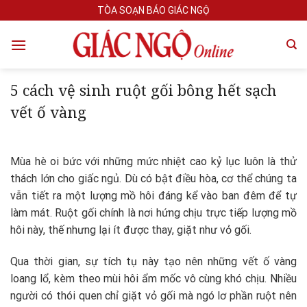
Skip
TÒA SOẠN BÁO GIÁC NGỘ
to
content
5 cách vệ sinh ruột gối bông hết sạch
vết ố vàng
Mùa hè oi bức với những mức nhiệt cao kỷ lục luôn là thử
thách lớn cho giấc ngủ. Dù có bật điều hòa, cơ thể chúng ta
vẫn tiết ra một lượng mồ hôi đáng kể vào ban đêm để tự
làm mát. Ruột gối chính là nơi hứng chịu trực tiếp lượng mồ
hôi này, thế nhưng lại ít được thay, giặt như vỏ gối.
Qua thời gian, sự tích tụ này tạo nên những vết ố vàng
loang lổ, kèm theo mùi hôi ẩm mốc vô cùng khó chịu. Nhiều
người có thói quen chỉ giặt vỏ gối mà ngó lơ phần ruột nên