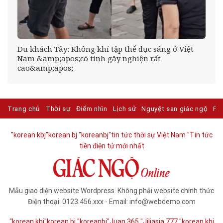
Du khách Tây: Không khí tập thể dục sáng ở Việt
Nam &amp;apos;có tính gây nghiện rất
cao&amp;apos;
Trang chủ
Thời sự
Điểm nhìn
Lịch sử
Nguyệt san giác ngộ
Ph
"korean kbj​
"korean bj
"koreanbj​
"tin tức thời sự Việt Nam
"Tin tức
tiền điện tử mới nhất​
Mẫu giao diện website Wordpress. Không phải website chính thức
Điện thoại: 0123.456.xxx - Email: info@webdemo.com
"korean kbj​
"korean bj
"koreanbj​
"Juan 365
"Jiliasia 777
"korean kbj