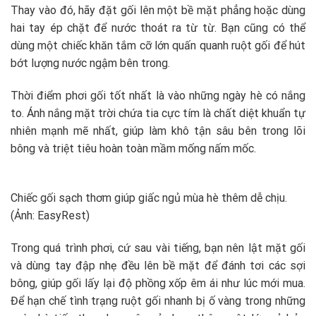
Thay vào đó, hãy đặt gối lên một bề mặt phẳng hoặc dùng
hai tay ép chặt để nước thoát ra từ từ. Bạn cũng có thể
dùng một chiếc khăn tắm cỡ lớn quấn quanh ruột gối để hút
bớt lượng nước ngậm bên trong.
Thời điểm phơi gối tốt nhất là vào những ngày hè có nắng
to. Ánh nắng mặt trời chứa tia cực tím là chất diệt khuẩn tự
nhiên mạnh mẽ nhất, giúp làm khô tận sâu bên trong lõi
bông và triệt tiêu hoàn toàn mầm mống nấm mốc.
Chiếc gối sạch thơm giúp giấc ngủ mùa hè thêm dễ chịu.
(Ảnh: EasyRest)
Trong quá trình phơi, cứ sau vài tiếng, bạn nên lật mặt gối
và dùng tay đập nhẹ đều lên bề mặt để đánh tơi các sợi
bông, giúp gối lấy lại độ phồng xốp êm ái như lúc mới mua.
Để hạn chế tình trạng ruột gối nhanh bị ố vàng trong những