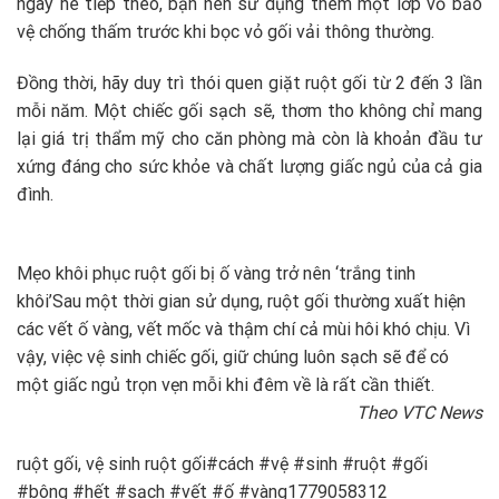
ngày hè tiếp theo, bạn nên sử dụng thêm một lớp vỏ bảo
vệ chống thấm trước khi bọc vỏ gối vải thông thường.
Đồng thời, hãy duy trì thói quen giặt ruột gối từ 2 đến 3 lần
mỗi năm. Một chiếc gối sạch sẽ, thơm tho không chỉ mang
lại giá trị thẩm mỹ cho căn phòng mà còn là khoản đầu tư
xứng đáng cho sức khỏe và chất lượng giấc ngủ của cả gia
đình.
Mẹo khôi phục ruột gối bị ố vàng trở nên ‘trắng tinh
khôi’
Sau một thời gian sử dụng, ruột gối thường xuất hiện
các vết ố vàng, vết mốc và thậm chí cả mùi hôi khó chịu. Vì
vậy, việc vệ sinh chiếc gối, giữ chúng luôn sạch sẽ để có
một giấc ngủ trọn vẹn mỗi khi đêm về là rất cần thiết.
Theo VTC News
ruột gối, vệ sinh ruột gối#cách #vệ #sinh #ruột #gối
#bông #hết #sạch #vết #ố #vàng1779058312