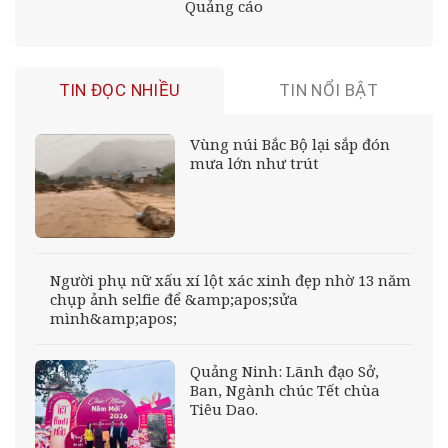
Quảng cáo
TIN ĐỌC NHIỀU
TIN NỔI BẬT
Vùng núi Bắc Bộ lại sắp đón
mưa lớn như trút
Người phụ nữ xấu xí lột xác xinh đẹp nhờ 13 năm
chụp ảnh selfie để &amp;apos;sửa
mình&amp;apos;
Quảng Ninh: Lãnh đạo Sở,
Ban, Ngành chúc Tết chùa
Tiêu Dao.