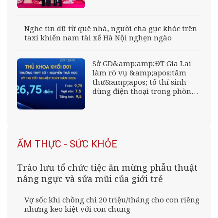
Nghe tin dữ từ quê nhà, người cha gục khóc trên
taxi khiến nam tài xế Hà Nội nghẹn ngào
Sở GD&amp;amp;ĐT Gia Lai
làm rõ vụ &amp;apos;tâm
thư&amp;apos; tố thí sinh
dùng điện thoại trong phòng
thi
ẨM THỰC - SỨC KHỎE
Trào lưu tổ chức tiệc ăn mừng phẫu thuật
nâng ngực và sửa mũi của giới trẻ
Vợ sốc khi chồng chi 20 triệu/tháng cho con riêng
nhưng keo kiệt với con chung