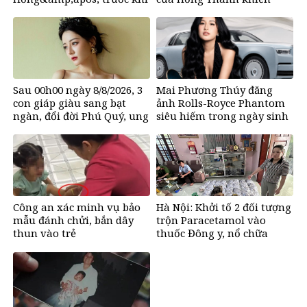
tuyên bố tạm dừng mạng
nhiều người bất ngờ
xã hội
Sau 00h00 ngày 8/8/2026, 3
Mai Phương Thúy đăng
con giáp giàu sang bạt
ảnh Rolls-Royce Phantom
ngàn, đổi đời Phú Quý, ung
siêu hiếm trong ngày sinh
dung có của đầy nhà, ngày
nhật, chỉ có 10 chiếc trên
càng hưng thịnh sung túc
thế giới, giá gần 68 tỷ đồng
Công an xác minh vụ bảo
Hà Nội: Khởi tố 2 đối tượng
mẫu đánh chửi, bắn dây
trộn Paracetamol vào
thun vào trẻ
thuốc Đông y, nổ chữa
bách bệnh