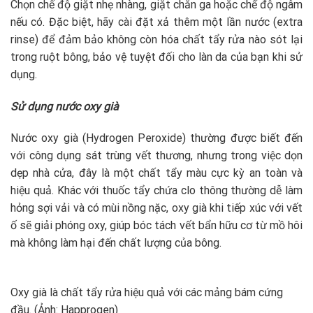
Chọn chế độ giặt nhẹ nhàng, giặt chăn ga hoặc chế độ ngâm
nếu có. Đặc biệt, hãy cài đặt xả thêm một lần nước (extra
rinse) để đảm bảo không còn hóa chất tẩy rửa nào sót lại
trong ruột bông, bảo vệ tuyệt đối cho làn da của bạn khi sử
dụng.
Sử dụng nước oxy già
Nước oxy già (Hydrogen Peroxide) thường được biết đến
với công dụng sát trùng vết thương, nhưng trong việc dọn
dẹp nhà cửa, đây là một chất tẩy màu cực kỳ an toàn và
hiệu quả. Khác với thuốc tẩy chứa clo thông thường dễ làm
hỏng sợi vải và có mùi nồng nặc, oxy già khi tiếp xúc với vết
ố sẽ giải phóng oxy, giúp bóc tách vết bẩn hữu cơ từ mồ hôi
mà không làm hại đến chất lượng của bông.
Oxy già là chất tẩy rửa hiệu quả với các mảng bám cứng
đầu. (Ảnh: Happrogen)