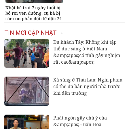
Nhặt bé trai 7 ngày tuổi bị
bỏ rơi ven đường, cụ bà bị
các con phản đối dữ dội: 24
năm sau nhận lại điều xúc
động
TIN MỚI CẬP NHẬT
Du khách Tây: Không khí tập
thể dục sáng ở Việt Nam
&amp;apos;có tính gây nghiện
rất cao&amp;apos;
Xả súng ở Thái Lan: Nghi phạm
có thể đã bắn người nhà trước
khi đến trường
Phát ngôn gây chú ý của
&amp;apos;Huấn Hoa