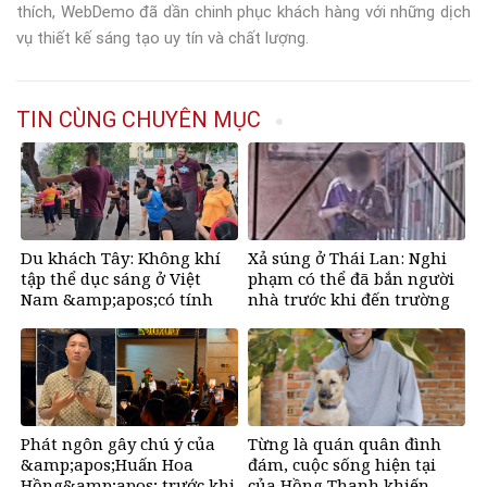
thích, WebDemo đã dần chinh phục khách hàng với những dịch
vụ thiết kế sáng tạo uy tín và chất lượng.
TIN CÙNG CHUYÊN MỤC
Du khách Tây: Không khí
Xả súng ở Thái Lan: Nghi
tập thể dục sáng ở Việt
phạm có thể đã bắn người
Nam &amp;apos;có tính
nhà trước khi đến trường
gây nghiện rất
cao&amp;apos;
Phát ngôn gây chú ý của
Từng là quán quân đình
&amp;apos;Huấn Hoa
đám, cuộc sống hiện tại
Hồng&amp;apos; trước khi
của Hồng Thanh khiến