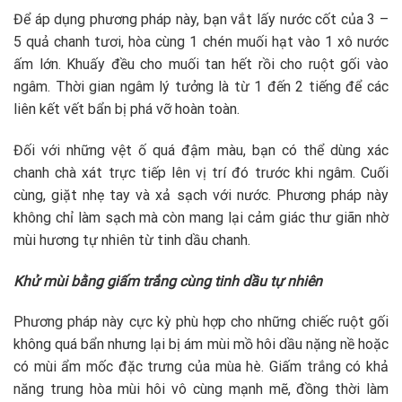
Để áp dụng phương pháp này, bạn vắt lấy nước cốt của 3 –
5 quả chanh tươi, hòa cùng 1 chén muối hạt vào 1 xô nước
ấm lớn. Khuấy đều cho muối tan hết rồi cho ruột gối vào
ngâm. Thời gian ngâm lý tưởng là từ 1 đến 2 tiếng để các
liên kết vết bẩn bị phá vỡ hoàn toàn.
Đối với những vệt ố quá đậm màu, bạn có thể dùng xác
chanh chà xát trực tiếp lên vị trí đó trước khi ngâm. Cuối
cùng, giặt nhẹ tay và xả sạch với nước. Phương pháp này
không chỉ làm sạch mà còn mang lại cảm giác thư giãn nhờ
mùi hương tự nhiên từ tinh dầu chanh.
Khử mùi bằng giấm trắng cùng tinh dầu tự nhiên
Phương pháp này cực kỳ phù hợp cho những chiếc ruột gối
không quá bẩn nhưng lại bị ám mùi mồ hôi dầu nặng nề hoặc
có mùi ẩm mốc đặc trưng của mùa hè. Giấm trắng có khả
năng trung hòa mùi hôi vô cùng mạnh mẽ, đồng thời làm