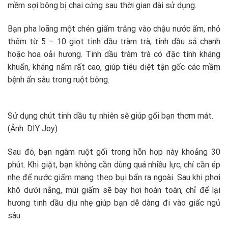
mềm sợi bông bị chai cứng sau thời gian dài sử dụng.
Bạn pha loãng một chén giấm trắng vào chậu nước ấm, nhỏ
thêm từ 5 – 10 giọt tinh dầu tràm trà, tinh dầu sả chanh
hoặc hoa oải hương. Tinh dầu tràm trà có đặc tính kháng
khuẩn, kháng nấm rất cao, giúp tiêu diệt tận gốc các mầm
bệnh ẩn sâu trong ruột bông.
Sử dụng chút tinh dầu tự nhiên sẽ giúp gối bạn thơm mát.
(Ảnh: DIY Joy)
Sau đó, bạn ngâm ruột gối trong hỗn hợp này khoảng 30
phút. Khi giặt, bạn không cần dùng quá nhiều lực, chỉ cần ép
nhẹ để nước giấm mang theo bụi bẩn ra ngoài. Sau khi phơi
khô dưới nắng, mùi giấm sẽ bay hơi hoàn toàn, chỉ để lại
hương tinh dầu dịu nhẹ giúp bạn dễ dàng đi vào giấc ngủ
sâu.