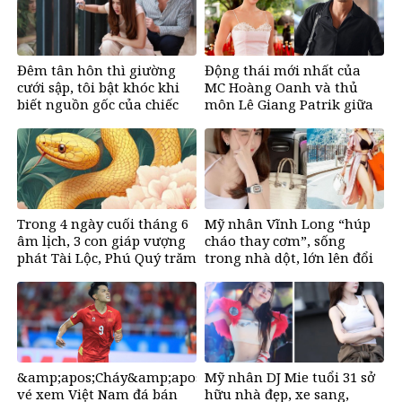
Đêm tân hôn thì giường
Động thái mới nhất của
cưới sập, tôi bật khóc khi
MC Hoàng Oanh và thủ
biết nguồn gốc của chiếc
môn Lê Giang Patrik giữa
giường
tin đồn tình cảm
Trong 4 ngày cuối tháng 6
Mỹ nhân Vĩnh Long “húp
âm lịch, 3 con giáp vượng
cháo thay cơm”, sống
phát Tài Lộc, Phú Quý trăm
trong nhà dột, lớn lên đổi
bề, đổi mệnh Phượng
đời nhờ bikini, ở biệt thư
Hoàng, ôm trọn cơ ngơi đồ
50 tỷ đồng
sộ
&amp;apos;Cháy&amp;apos;
Mỹ nhân DJ Mie tuổi 31 sở
vé xem Việt Nam đá bán
hữu nhà đẹp, xe sang,