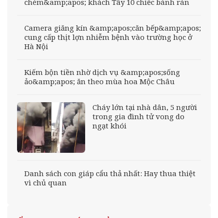
chém&amp;apos; khách Tây 10 chiếc bánh rán
Camera giăng kín &amp;apos;căn bếp&amp;apos;
cung cấp thịt lợn nhiễm bệnh vào trường học ở
Hà Nội
Kiếm bộn tiền nhờ dịch vụ &amp;apos;sống
ảo&amp;apos; ăn theo mùa hoa Mộc Châu
Cháy lớn tại nhà dân, 5 người
trong gia đình tử vong do
ngạt khói
Danh sách con giáp cẩu thả nhất: Hay thua thiệt
vì chủ quan