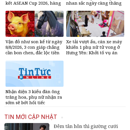
kết ASEAN Cup 2026, hàng
nhan sắc ngày càng thăng
nghìn người chờ mua
hạng
Vận đỏ như son kể từ ngày
Xe tải vượt ẩu, cán xe máy
8/8/2026, 3 con giáp chẳng
khiến 1 phụ nữ tử vong ở
cần bon chen, đắc lộc tiền
Hưng Yên: Khởi tố vụ án
vào như nước, sự nghiệp
hanh thông một bước lên
hương đổi đời
Nhận diện 3 kiểu đàn ông
trăng hoa, phụ nữ nhận ra
sớm sẽ bớt hối tiếc
TIN MỚI CẬP NHẬT
Đêm tân hôn thì giường cưới