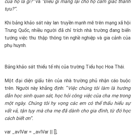
của họ là gì?”
và
“Điều gì mang lại cho họ cảm giác thành
tựu?”.
Khi bảng khảo sát này lan truyền mạnh mẽ trên mạng xã hội
Trung Quốc, nhiều người đã chỉ trích nhà trường đang biến
tướng việc thu thập thông tin nghề nghiệp và gia cảnh của
phụ huynh.
Bảng khảo sát thiếu tế nhị của trường Tiểu học Hoa Thái.
Một đại diện giấu tên của nhà trường phủ nhận cáo buộc
trên. Người này khẳng định: “
Việc chúng tôi làm là hướng
dẫn học sinh quan sát, học hỏi công việc của cha mẹ trong
một ngày. Chúng tôi hy vọng các em có thể thấu hiểu sự
vất vả, tận tụy mà cha mẹ đã dành cho gia đình, từ đó học
cách biết ơn”.
var _avlVar = _avlVar || [];