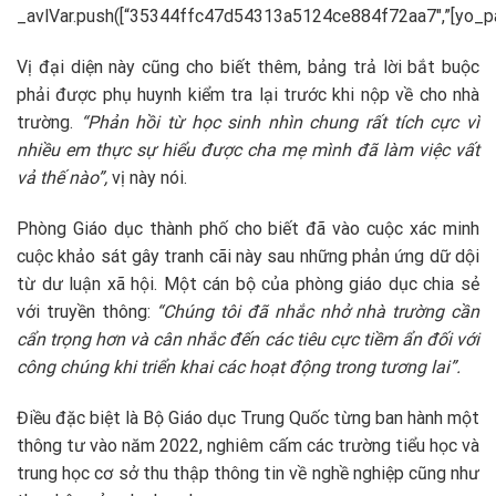
_avlVar.push([“35344ffc47d54313a5124ce884f72aa7″,”[yo_page_u
Vị đại diện này cũng cho biết thêm, bảng trả lời bắt buộc
phải được phụ huynh kiểm tra lại trước khi nộp về cho nhà
trường.
“Phản hồi từ học sinh nhìn chung rất tích cực vì
nhiều em thực sự hiểu được cha mẹ mình đã làm việc vất
vả thế nào”,
vị này nói.
Phòng Giáo dục thành phố cho biết đã vào cuộc xác minh
cuộc khảo sát gây tranh cãi này sau những phản ứng dữ dội
từ dư luận xã hội. Một cán bộ của phòng giáo dục chia sẻ
với truyền thông:
“Chúng tôi đã nhắc nhở nhà trường cần
cẩn trọng hơn và cân nhắc đến các tiêu cực tiềm ẩn đối với
công chúng khi triển khai các hoạt động trong tương lai”.
Điều đặc biệt là Bộ Giáo dục Trung Quốc từng ban hành một
thông tư vào năm 2022, nghiêm cấm các trường tiểu học và
trung học cơ sở thu thập thông tin về nghề nghiệp cũng như