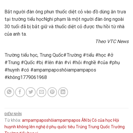
Bắt người đàn ông phun thuốc diệt cỏ vào đồ dùng ăn trưa
tại trường tiểu học
Nghi phạm là một người đàn ông ngoài
30 tuổi đã bị bắt giữ và thuốc diệt cỏ được thu hồi từ nhà
của anh ta.
Theo VTC News
Trường tiểu học, Trung Quốc#Trường #tiểu #học #ở
#Trung #Quốc #bị #lên #án #vì #hỏi #nghề #của #phụ
#huynh #có #ampampaposhôiampampapos
#không1779061968
ĐIỂM NHÌN
Từ khóa:
ampampaposhôiampampapos
ÂN
bị
Có
của
học
Hội
huynh
không
lên
nghệ
ở
phụ
quốc
tiêu
Trúng
Trung Quốc
Trưởng