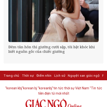
g
Đêm tân hôn thì giường cưới sập, tôi bật khóc khi
biết nguồn gốc của chiếc giường
Trang chủ
Thời sự
Điểm nhìn
Lịch sử
Nguyệt san giác ngộ
Ph
"korean kbj​
"korean bj
"koreanbj​
"tin tức thời sự Việt Nam
"Tin tức
tiền điện tử mới nhất​