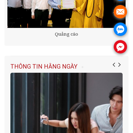
.
.
Quảng cáo
.
THÔNG TIN HẰNG NGÀY