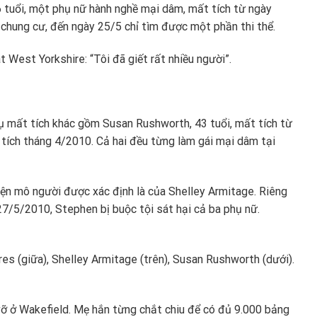
 tuổi, một phụ nữ hành nghề mại dâm, mất tích từ ngày
 chung cư, đến ngày 25/5 chỉ tìm được một phần thi thể.
t West Yorkshire: “Tôi đã giết rất nhiều người”.
vụ mất tích khác gồm Susan Rushworth, 43 tuổi, mất tích từ
 tích tháng 4/2010. Cả hai đều từng làm gái mại dâm tại
iện mô người được xác định là của Shelley Armitage. Riêng
7/5/2010, Stephen bị buộc tội sát hại cả ba phụ nữ.
es (giữa), Shelley Armitage (trên), Susan Rushworth (dưới).
 vỡ ở Wakefield. Mẹ hắn từng chắt chiu để có đủ 9.000 bảng