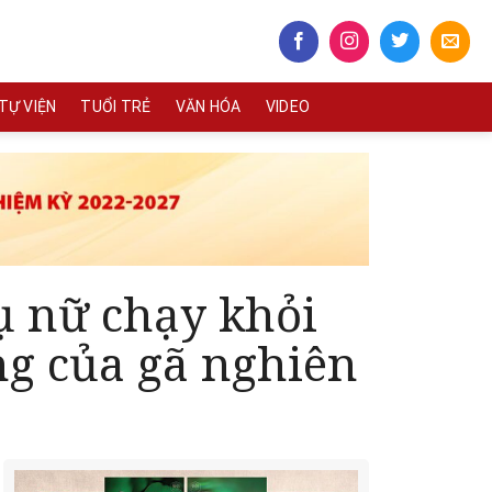
TỰ VIỆN
TUỔI TRẺ
VĂN HÓA
VIDEO
ụ nữ chạy khỏi
ng của gã nghiên