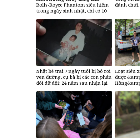
Rolls-Royce Phantom siêu hiếm
đánh chửi,
trong ngày sinh nhật, chỉ có 10
chiếc trên thế giới, giá gần 68 tỷ
đồng
Nhặt bé trai 7 ngày tuổi bị bỏ rơi
Loạt siêu x
ven đường, cụ bà bị các con phản
được &amp
đối dữ dội: 24 năm sau nhận lại
Hồng&amp;
điều xúc động
mạng