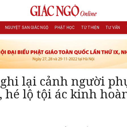
NGUYỆT SAN GIÁC NGỘ
PHẬT HỌC
TỪ THIỆN
TƯ VẤN
ghi lại cảnh người ph
 hé lộ tội ác kinh hoà