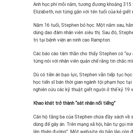
Anh học phí mỗi năm, tương đương khoảng 315 tr
Elizabeth, nơi từng gắn với tên tuổi của kẻ giế
Năm 16 tuổi, Stephen bỏ học. Một năm sau, hắn b
dùng dao đâm nhân viên siêu thị. Sau đó, Stephe
trị tại bệnh viện an ninh cao Rampton.
Các báo cáo tâm thần cho thấy Stephen có “sự ám
từng nói với nhân viên quản chế rằng tin chắc mì
Dù có tiền án bạo lực, Stephen vẫn tiếp tục học
học tiến sĩ bán thời gian ngành tội phạm học tạ
nghiên cứu các kỹ thuật giết người ở thế kỷ 19 v
Khao khát trở thành “sát nhân nổi tiếng”
Căn hộ tầng ba của Stephen chứa đầy sách về sá
dùng để gây án. Trên mạng xã hội, hắn tự gọi mìn
lên thiên đường”. Một website do hắn lập còn đ