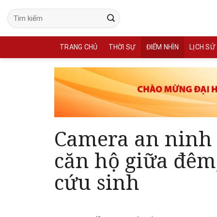
Skip
to
content
TRANG CHỦ
THỜI SỰ
ĐIỂM NHÌN
LỊCH SỬ
Camera an ninh 
căn hộ giữa đêm,
cứu sinh