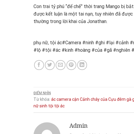
Con trai tỷ phú “đế chế” thời trang Mango bị bắt 
được kết luận là một tai nạn, tuy nhiên đã được 
thường trong lời khai của Jonathan.
phụ nữ, tội ác#Camera #ninh #ghi #lại #cảnh
#lộ #tội #ác #kinh #hoàng #của #gã #nghiên
ĐIỂM NHÌN
Từ khóa:
ác
camera
cận
Cảnh
cháy
của
Cựu
đêm
gà
nữ
sinh
tội
tội ác
Admin