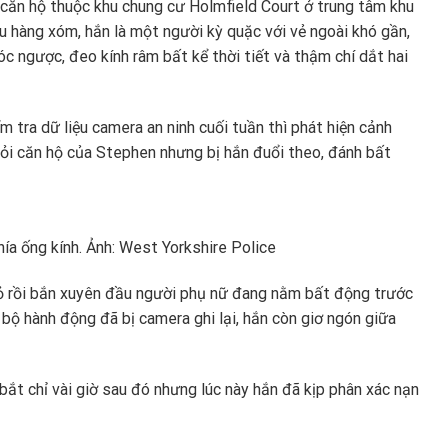
 căn hộ thuộc khu chung cư Holmfield Court ở trung tâm khu
u hàng xóm, hắn là một người kỳ quặc với vẻ ngoài khó gần,
c ngược, đeo kính râm bất kể thời tiết và thậm chí dắt hai
 tra dữ liệu camera an ninh cuối tuần thì phát hiện cảnh
ỏi căn hộ của Stephen nhưng bị hắn đuổi theo, đánh bất
hía ống kính. Ảnh: West Yorkshire Police
 nỏ rồi bắn xuyên đầu người phụ nữ đang nằm bất động trước
n bộ hành động đã bị camera ghi lại, hắn còn giơ ngón giữa
bắt chỉ vài giờ sau đó nhưng lúc này hắn đã kịp phân xác nạn