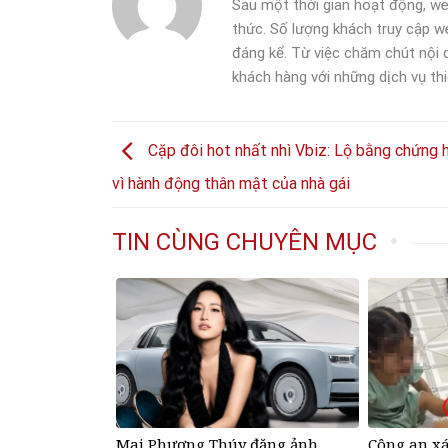
Sau một thời gian hoạt động, we
thức. Số lượng khách truy cập we
đáng kể. Từ việc chăm chút nội
khách hàng với những dịch vụ thi
Cặp đôi hot nhất nhì Vbiz: Lộ bằng chứng 
vì hành động thân mật của nhà gái
TIN CÙNG CHUYÊN MỤC
Mai Phương Thúy đăng ảnh
Công an x