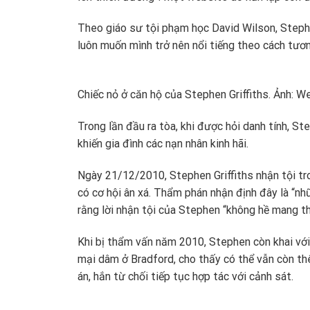
Theo giáo sư tội phạm học David Wilson, Stephe
luôn muốn mình trở nên nổi tiếng theo cách tươn
Chiếc nỏ ở căn hộ của Stephen Griffiths. Ảnh: W
Trong lần đầu ra tòa, khi được hỏi danh tính, St
khiến gia đình các nạn nhân kinh hãi.
Ngày 21/12/2010, Stephen Griffiths nhận tội tro
có cơ hội ân xá. Thẩm phán nhận định đây là “nh
rằng lời nhận tội của Stephen “không hề mang th
Khi bị thẩm vấn năm 2010, Stephen còn khai với
mại dâm ở Bradford, cho thấy có thể vẫn còn thê
án, hắn từ chối tiếp tục hợp tác với cảnh sát.