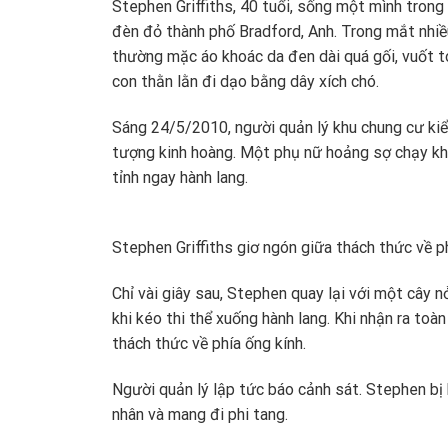
Stephen Griffiths, 40 tuổi, sống một mình trong
đèn đỏ thành phố Bradford, Anh. Trong mắt nhiề
thường mặc áo khoác da đen dài quá gối, vuốt tó
con thằn lằn đi dạo bằng dây xích chó.
Sáng 24/5/2010, người quản lý khu chung cư kiểm
tượng kinh hoàng. Một phụ nữ hoảng sợ chạy kh
tỉnh ngay hành lang.
Stephen Griffiths giơ ngón giữa thách thức về p
Chỉ vài giây sau, Stephen quay lại với một cây
khi kéo thi thể xuống hành lang. Khi nhận ra toà
thách thức về phía ống kính.
Người quản lý lập tức báo cảnh sát. Stephen bị 
nhân và mang đi phi tang.