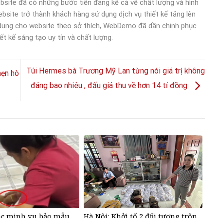
bsite đã có những bước tiến đáng kể cả về chất lượng và hình
bsite trở thành khách hàng sử dụng dịch vụ thiết kế tăng lên
 dung cho website theo sở thích, WebDemo đã dần chinh phục
ết kế sáng tạo uy tín và chất lượng.
Túi Hermes bà Trương Mỹ Lan từng nói giá trị không
hẹn hò
đáng bao nhiêu , đấu giá thu về hơn 14 tỉ đồng
ác minh vụ bảo mẫu
Hà Nội: Khởi tố 2 đối tượng trộn