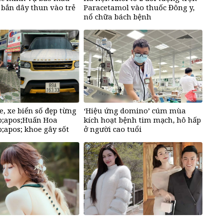
 bắn dây thun vào trẻ
Paracetamol vào thuốc Đông y,
nổ chữa bách bệnh
e, xe biển số đẹp từng
‘Hiệu ứng domino’ cúm mùa
;apos;Huấn Hoa
kích hoạt bệnh tim mạch, hô hấp
apos; khoe gây sốt
ở người cao tuổi