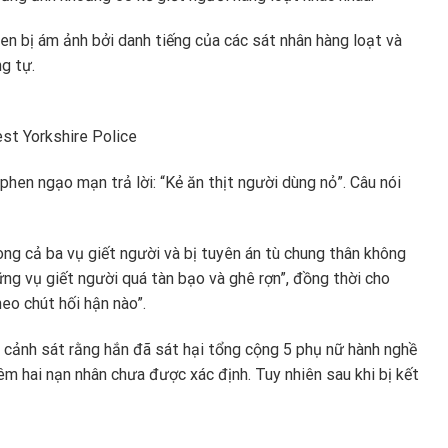
n bị ám ảnh bởi danh tiếng của các sát nhân hàng loạt và
g tự.
est Yorkshire Police
ephen ngạo mạn trả lời: “Kẻ ăn thịt người dùng nỏ”. Câu nói
ng cả ba vụ giết người và bị tuyên án tù chung thân không
ững vụ giết người quá tàn bạo và ghê rợn”, đồng thời cho
eo chút hối hận nào”.
 cảnh sát rằng hắn đã sát hại tổng cộng 5 phụ nữ hành nghề
m hai nạn nhân chưa được xác định. Tuy nhiên sau khi bị kết