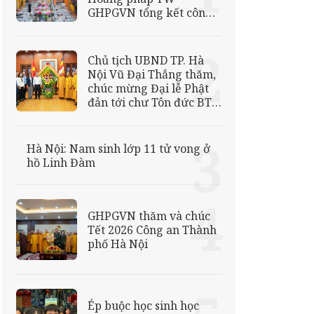
GHPGVN tổng kết công
tác Phật sự năm 2025
Chủ tịch UBND TP. Hà
Nội Vũ Đại Thắng thăm,
chúc mừng Đại lễ Phật
đản tới chư Tôn đức BTS
Phật giáo thủ đô
Hà Nội: Nam sinh lớp 11 tử vong ở
hồ Linh Đàm
GHPGVN thăm và chúc
Tết 2026 Công an Thành
phố Hà Nội
Ép buộc học sinh học