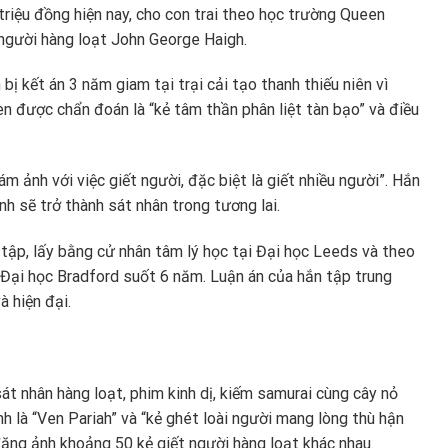
iệu đồng hiện nay, cho con trai theo học trường Queen
t người hàng loạt John George Haigh.
ị kết án 3 năm giam tại trại cải tạo thanh thiếu niên vì
n được chẩn đoán là “kẻ tâm thần phân liệt tàn bạo” và điều
 ảnh với việc giết người, đặc biệt là giết nhiều người”. Hắn
nh sẽ trở thành sát nhân trong tương lai.
 tập, lấy bằng cử nhân tâm lý học tại Đại học Leeds và theo
i Đại học Bradford suốt 6 năm. Luận án của hắn tập trung
à hiện đại.
t nhân hàng loạt, phim kinh dị, kiếm samurai cùng cây nỏ
h là “Ven Pariah” và “kẻ ghét loài người mang lòng thù hận
ăng ảnh khoảng 50 kẻ giết người hàng loạt khác nhau.