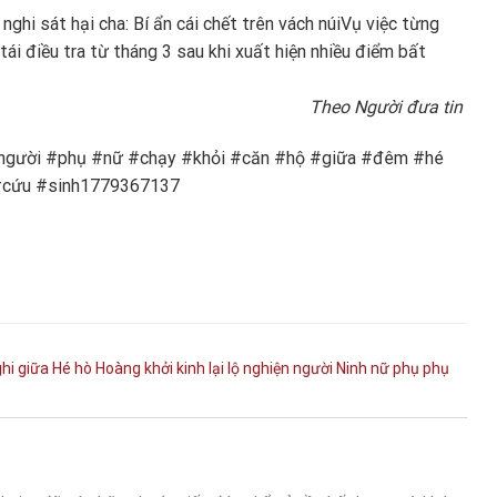
nghi sát hại cha: Bí ẩn cái chết trên vách núi
Vụ việc từng
tái điều tra từ tháng 3 sau khi xuất hiện nhiều điểm bất
Theo Người đưa tin
 #người #phụ #nữ #chạy #khỏi #căn #hộ #giữa #đêm #hé
 #cứu #sinh1779367137
ghi
giữa
Hé
hò
Hoàng
khởi
kinh
lại
lộ
nghiện
người
Ninh
nữ
phụ
phụ