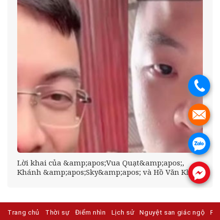
.
.
.
ễm
Lời khai của &amp;apos;Vua Quạt&amp;apos;,
Khánh &amp;apos;Sky&amp;apos; và Hồ Văn Khoa
.
Trang chủ
Thời sự
Điểm nhìn
Lịch sử
Nguyệt san giác ngộ
Ph