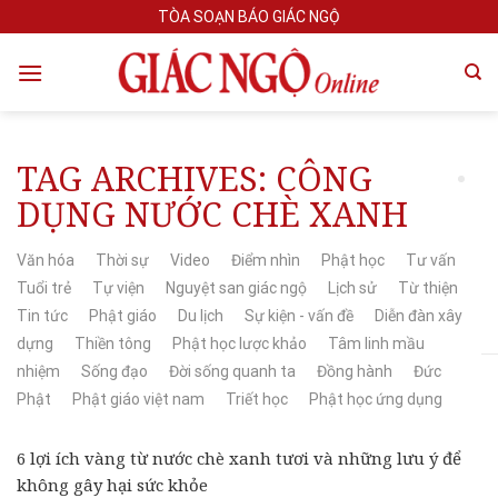
Skip
TÒA SOẠN BÁO GIÁC NGỘ
to
content
TAG ARCHIVES:
CÔNG
DỤNG NƯỚC CHÈ XANH
Văn hóa
Thời sự
Video
Điểm nhìn
Phật học
Tư vấn
Tuổi trẻ
Tự viện
Nguyệt san giác ngộ
Lịch sử
Từ thiện
Tin tức
Phật giáo
Du lịch
Sự kiện - vấn đề
Diễn đàn xây
dựng
Thiền tông
Phật học lược khảo
Tâm linh mầu
nhiệm
Sống đạo
Đời sống quanh ta
Đồng hành
Đức
Phật
Phật giáo việt nam
Triết học
Phật học ứng dụng
6 lợi ích vàng từ nước chè xanh tươi và những lưu ý để
không gây hại sức khỏe