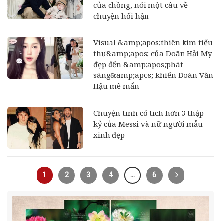
của chồng, nói một câu về
chuyện hối hận
Visual &amp;apos;thiên kim tiểu
thư&amp;apos; của Doãn Hải My
đẹp đến &amp;apos;phát
sáng&amp;apos; khiến Đoàn Văn
Hậu mê mẩn
Chuyện tình cổ tích hơn 3 thập
kỷ của Messi và nữ người mẫu
xinh đẹp
1
2
3
4
…
6