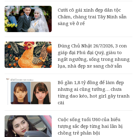
Cưới cô gái xinh đẹp dân tộc
Chăm, chàng trai Tây Ninh sẵn
sàng về ở rể
Đúng Chủ Nhật 26/7/2026, 3 con
giáp đại Phú đại Quý, giàu to
ngất ngưởng, sống trong nhung
lụa, nhà đẹp xe sang chờ sẵn
Bỏ gần 1,8 tỷ đồng để làm đẹp
nhưng ai cũng tưởng… chưa
từng dao kéo, hot girl gây tranh
cãi
Cuộc sống tuổi U60 của biểu
tượng sắc đẹp từng hai lần bị
chồng trẻ phản bội