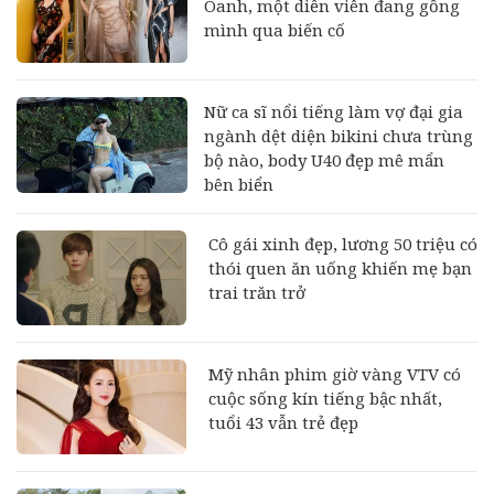
Oanh, một diễn viên đang gồng
mình qua biến cố
Nữ ca sĩ nổi tiếng làm vợ đại gia
ngành dệt diện bikini chưa trùng
bộ nào, body U40 đẹp mê mẩn
bên biển
Cô gái xinh đẹp, lương 50 triệu có
thói quen ăn uống khiến mẹ bạn
trai trăn trở
Mỹ nhân phim giờ vàng VTV có
cuộc sống kín tiếng bậc nhất,
tuổi 43 vẫn trẻ đẹp