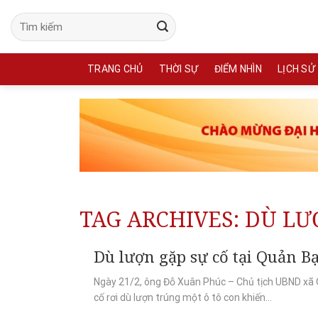
Skip
to
content
TRANG CHỦ
THỜI SỰ
ĐIỂM NHÌN
LỊCH SỬ
TAG ARCHIVES:
DÙ LƯ
Dù lượn gặp sự cố tại Quản Bạ
Ngày 21/2, ông Đỗ Xuân Phúc – Chủ tịch UBND xã Q
cố rơi dù lượn trúng một ô tô con khiến...