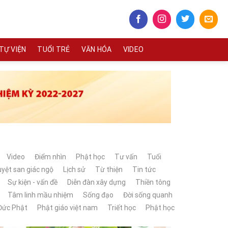
TỰ VIỆN
TUỔI TRẺ
VĂN HÓA
VIDEO
Video
Điểm nhìn
Phật học
Tư vấn
Tuổi
yệt san giác ngộ
Lịch sử
Từ thiện
Tin tức
Sự kiện - vấn đề
Diễn đàn xây dựng
Thiền tông
Tâm linh mầu nhiệm
Sống đạo
Đời sống quanh
Đức Phật
Phật giáo việt nam
Triết học
Phật học