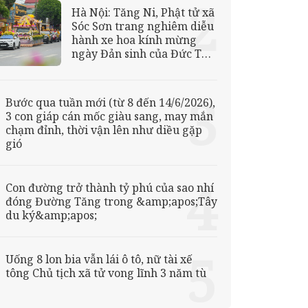
Hà Nội: Tăng Ni, Phật tử xã
Sóc Sơn trang nghiêm diễu
hành xe hoa kính mừng
ngày Đản sinh của Đức Từ
Phụ
Bước qua tuần mới (từ 8 đến 14/6/2026),
3 con giáp cán mốc giàu sang, may mắn
chạm đỉnh, thời vận lên như diều gặp
gió
Con đường trở thành tỷ phú của sao nhí
đóng Đường Tăng trong &amp;apos;Tây
du ký&amp;apos;
Uống 8 lon bia vẫn lái ô tô, nữ tài xế
tông Chủ tịch xã tử vong lĩnh 3 năm tù