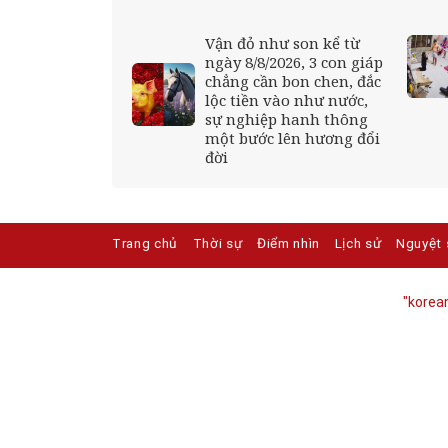
quý cực sẵn, bổ
Vận đỏ như son kể từ
ẳng kém nhân
ngày 8/8/2026, 3 con giáp
ến
chẳng cần bon chen, đắc
lộc tiền vào như nước,
sự nghiệp hanh thông
một bước lên hương đổi
đời
Trang chủ
Thời sự
Điểm nhìn
Lịch sử
Nguyệt 
"korean