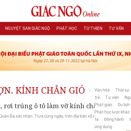
NGUYỆT SAN GIÁC NGỘ
PHẬT HỌC
TỪ THIỆN
TƯ VẤN
ỢN. KÍNH CHẮN GIÓ
Văn hóa
Thời sự
trẻ
Tự viện
Ngu
, rơi trúng ô tô làm vỡ kính chắn gió
Phật giáo
Du lịch
Phật học lược khảo
uản Bạ xác nhận: Trưa cùng ngày, trên địa bàn xã xảy ra sự
ta
Đồng hành
ứng dụng