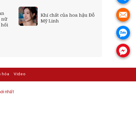
àn
.
Khí chất của hoa hậu Đỗ
ụ nữ
Mỹ Linh
 hối
.
.
n hóa
Video
ới nhất​