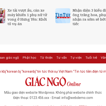
Xe tải vượt ẩu, cán xe
Nhận diện 3 kiểu đ
máy khiến 1 phụ nữ tử
ông trăng hoa, ph
vong ở Hưng Yên: Khởi
nhận ra sớm sẽ bớt
tố vụ án
tiếc
san giác ngộ
Phật học
Từ thiện
Tư vấn
Tự viện
Tuổi trẻ
Vă
 kbj​
"korean bj
"koreanbj​
"tin tức thời sự Việt Nam
"Tin tức tiền điện tử m
Mẫu giao diện website Wordpress. Không phải website chính thức
Điện thoại: 0123.456.xxx - Email: info@webdemo.com