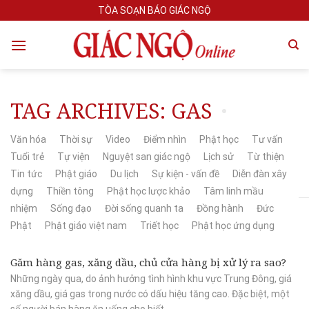
Skip
TÒA SOẠN BÁO GIÁC NGỘ
to
content
TAG ARCHIVES:
GAS
Văn hóa
Thời sự
Video
Điểm nhìn
Phật học
Tư vấn
Tuổi trẻ
Tự viện
Nguyệt san giác ngộ
Lịch sử
Từ thiện
Tin tức
Phật giáo
Du lịch
Sự kiện - vấn đề
Diễn đàn xây
dựng
Thiền tông
Phật học lược khảo
Tâm linh mầu
nhiệm
Sống đạo
Đời sống quanh ta
Đồng hành
Đức
Phật
Phật giáo việt nam
Triết học
Phật học ứng dụng
Găm hàng gas, xăng dầu, chủ cửa hàng bị xử lý ra sao?
Những ngày qua, do ảnh hưởng tình hình khu vực Trung Đông, giá
xăng dầu, giá gas trong nước có dấu hiệu tăng cao. Đặc biệt, một
số người bán hàng ăn uống cho biết...