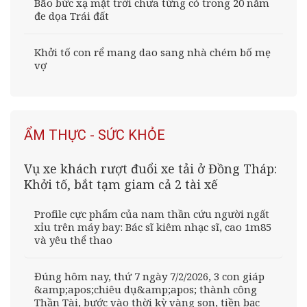
Bão bức xạ mặt trời chưa từng có trong 20 năm
đe dọa Trái đất
Khởi tố con rể mang dao sang nhà chém bố mẹ
vợ
ẨM THỰC - SỨC KHỎE
Vụ xe khách rượt đuổi xe tải ở Đồng Tháp:
Khởi tố, bắt tạm giam cả 2 tài xế
Profile cực phẩm của nam thần cứu người ngất
xỉu trên máy bay: Bác sĩ kiêm nhạc sĩ, cao 1m85
và yêu thể thao
Đúng hôm nay, thứ 7 ngày 7/2/2026, 3 con giáp
&amp;apos;chiêu dụ&amp;apos; thành công
Thần Tài, bước vào thời kỳ vàng son, tiền bạc