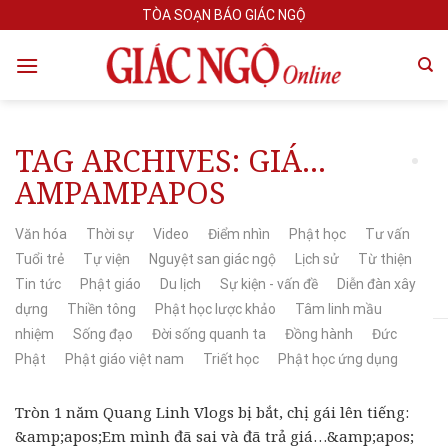
Skip
TÒA SOẠN BÁO GIÁC NGỘ
to
content
TAG ARCHIVES:
GIÁ…
AMPAMPAPOS
Văn hóa
Thời sự
Video
Điểm nhìn
Phật học
Tư vấn
Tuổi trẻ
Tự viện
Nguyệt san giác ngộ
Lịch sử
Từ thiện
Tin tức
Phật giáo
Du lịch
Sự kiện - vấn đề
Diễn đàn xây
dựng
Thiền tông
Phật học lược khảo
Tâm linh mầu
nhiệm
Sống đạo
Đời sống quanh ta
Đồng hành
Đức
Phật
Phật giáo việt nam
Triết học
Phật học ứng dụng
Tròn 1 năm Quang Linh Vlogs bị bắt, chị gái lên tiếng:
&amp;apos;Em mình đã sai và đã trả giá…&amp;apos;