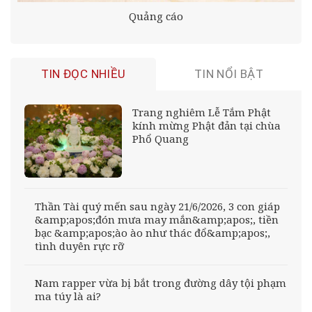
Quảng cáo
TIN ĐỌC NHIỀU
TIN NỔI BẬT
Trang nghiêm Lễ Tắm Phật
kính mừng Phật đản tại chùa
Phổ Quang
Thần Tài quý mến sau ngày 21/6/2026, 3 con giáp
&amp;apos;đón mưa may mắn&amp;apos;, tiền
bạc &amp;apos;ào ào như thác đổ&amp;apos;,
tình duyên rực rỡ
Nam rapper vừa bị bắt trong đường dây tội phạm
ma túy là ai?