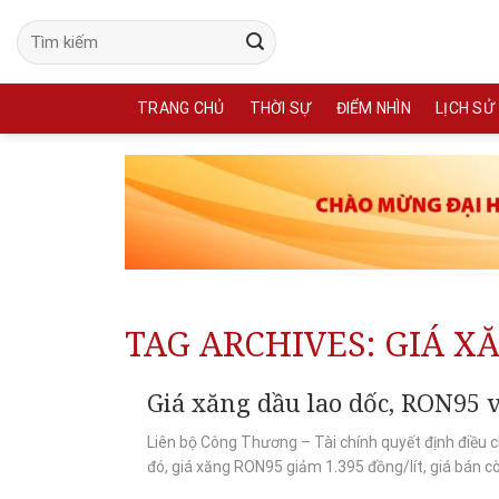
Skip
to
content
TRANG CHỦ
THỜI SỰ
ĐIỂM NHÌN
LỊCH SỬ
TAG ARCHIVES:
GIÁ X
Giá xăng dầu lao dốc, RON95 v
Liên bộ Công Thương – Tài chính quyết định điều 
đó, giá xăng RON95 giảm 1.395 đồng/lít, giá bán cò