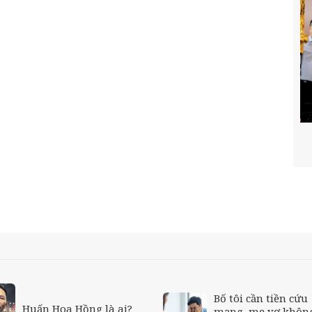
Bố tôi cần tiền cứu
Huấn Hoa Hồng là ai?
mạng, mẹ vợ không