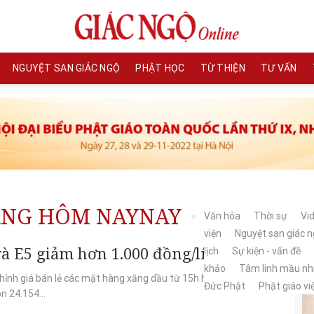
NGUYỆT SAN GIÁC NGỘ
PHẬT HỌC
TỪ THIỆN
TƯ VẤN
ĂNG HÔM NAYNAY
Văn hóa
Thời sự
Vi
viện
Nguyệt san giác 
à E5 giảm hơn 1.000 đồng/lít
lịch
Sự kiện - vấn đề
khảo
Tâm linh mầu n
chỉnh giá bán lẻ các mặt hàng xăng dầu từ 15h hôm nay. Theo
Đức Phật
Phật giáo v
n 24.154...