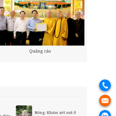
Quảng cáo
.
.
Nóng: Khám xét nơi ở
 chịu
.