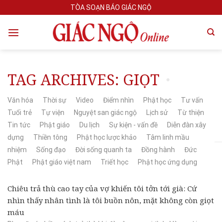
Skip
TÒA SOẠN BÁO GIÁC NGỘ
to
content
TAG ARCHIVES:
GIỌT
Văn hóa
Thời sự
Video
Điểm nhìn
Phật học
Tư vấn
Tuổi trẻ
Tự viện
Nguyệt san giác ngộ
Lịch sử
Từ thiện
Tin tức
Phật giáo
Du lịch
Sự kiện - vấn đề
Diễn đàn xây
dựng
Thiền tông
Phật học lược khảo
Tâm linh mầu
nhiệm
Sống đạo
Đời sống quanh ta
Đồng hành
Đức
Phật
Phật giáo việt nam
Triết học
Phật học ứng dụng
Chiêu trả thù cao tay của vợ khiến tôi tởn tới già: Cứ
nhìn thấy nhân tình là tôi buồn nôn, mặt không còn giọt
máu