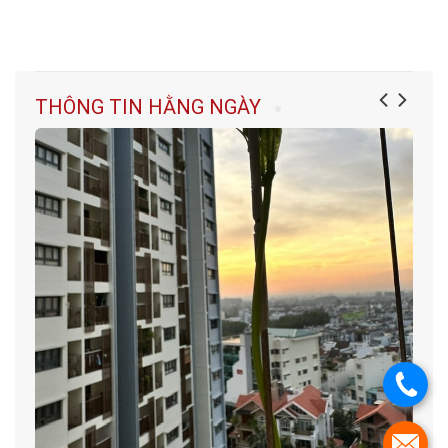
THÔNG TIN HẰNG NGÀY
.
.