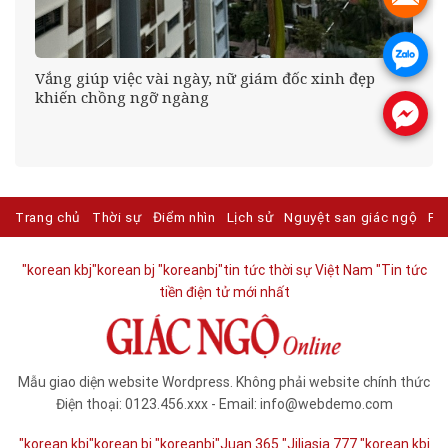
.
g
Vắng giúp việc vài ngày, nữ giám đốc xinh đẹp
khiến chồng ngỡ ngàng
.
Trang chủ
Thời sự
Điểm nhìn
Lịch sử
Nguyệt san giác ngộ
Ph
"korean kbj​
"korean bj
"koreanbj​
"tin tức thời sự Việt Nam
"Tin tức
tiền điện tử mới nhất​
Mẫu giao diện website Wordpress. Không phải website chính thức
Điện thoại: 0123.456.xxx - Email: info@webdemo.com
"korean kbj​
"korean bj
"koreanbj​
"Juan 365
"Jiliasia 777
"korean kbj