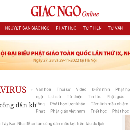
NGUYỆT SAN GIÁC NGỘ
PHẬT HỌC
TỪ THIỆN
TƯ VẤN
VIRUS
Văn hóa
Thời sự
Video
Điểm nhìn
Phật họ
ngộ
Lịch sử
Từ thiện
Tin tức
Phật giáo
công dân khỏi tàu du lịch bùng phát
tông
Phật học lược khảo
Tâm linh mầu nhiệm
Phật
Phật giáo việt nam
Triết học
Phật học
ới Tây Ban Nha để sơ tán công dân mắc kẹt trên tàu du lịch