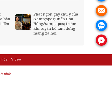
.
:
Phát ngôn gây chú ý của
đã bắn
&amp;apos;Huấn Hoa
i đến
Hồng&amp;apos; trước
.
khi tuyên bố tạm dừng
mạng xã hội
.
n hóa
Video
ới nhất​