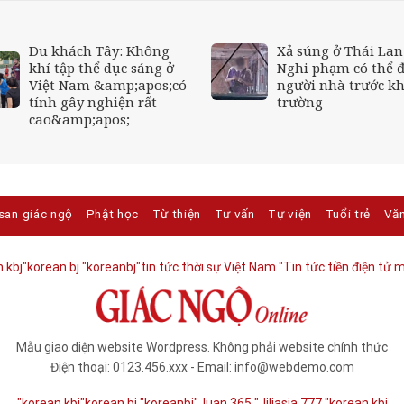
Du khách Tây: Không
Xả súng ở Thái Lan
khí tập thể dục sáng ở
Nghi phạm có thể 
Việt Nam &amp;apos;có
người nhà trước kh
tính gây nghiện rất
trường
cao&amp;apos;
san giác ngộ
Phật học
Từ thiện
Tư vấn
Tự viện
Tuổi trẻ
Vă
 kbj​
"korean bj
"koreanbj​
"tin tức thời sự Việt Nam
"Tin tức tiền điện tử m
Mẫu giao diện website Wordpress. Không phải website chính thức
Điện thoại: 0123.456.xxx - Email: info@webdemo.com
"korean kbj​
"korean bj
"koreanbj​
"Juan 365
"Jiliasia 777
"korean kbj