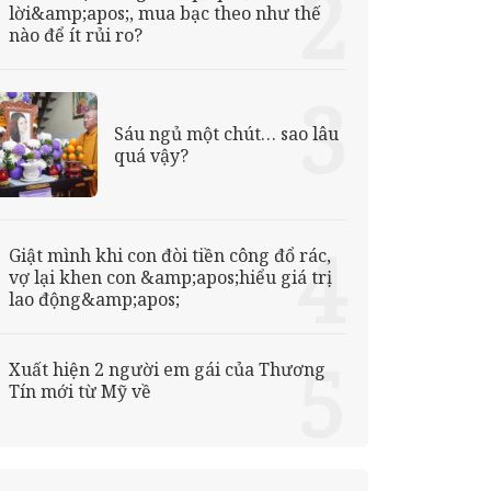
lời&amp;apos;, mua bạc theo như thế
nào để ít rủi ro?
Sáu ngủ một chút… sao lâu
quá vậy?
Giật mình khi con đòi tiền công đổ rác,
vợ lại khen con &amp;apos;hiểu giá trị
lao động&amp;apos;
Xuất hiện 2 người em gái của Thương
Tín mới từ Mỹ về