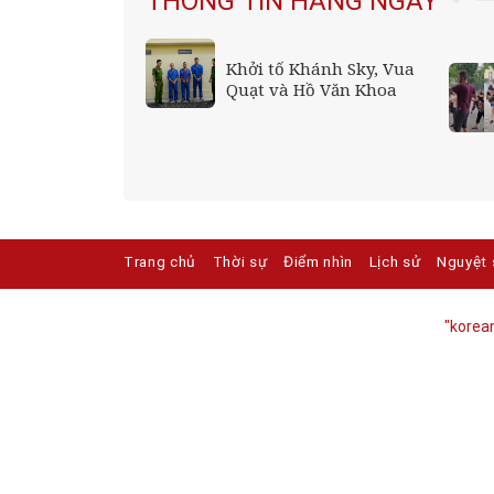
THÔNG TIN HẰNG NGÀY
xác minh vụ
Khởi tố Khánh Sky, Vua
đánh chửi, bắn
Quạt và Hồ Văn Khoa
vào trẻ
Trang chủ
Thời sự
Điểm nhìn
Lịch sử
Nguyệt 
"korean