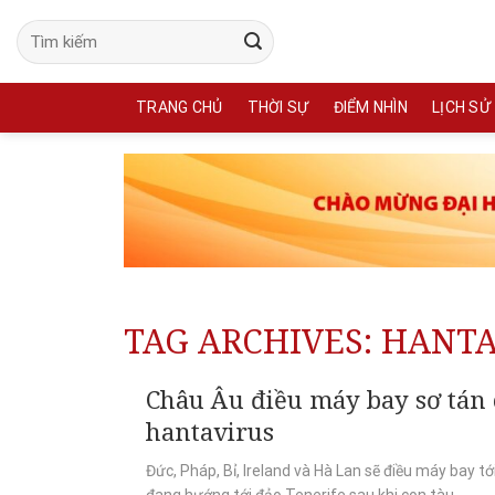
Skip
to
content
TRANG CHỦ
THỜI SỰ
ĐIỂM NHÌN
LỊCH SỬ
TAG ARCHIVES:
HANTA
Châu Âu điều máy bay sơ tán 
hantavirus
Đức, Pháp, Bỉ, Ireland và Hà Lan sẽ điều máy bay t
đang hướng tới đảo Tenerife sau khi con tàu...