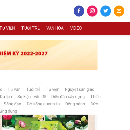
TỰ VIỆN
TUỔI TRẺ
VĂN HÓA
VIDEO
c
Tư vấn
Tuổi trẻ
Tự viện
Nguyệt san giác
Du lịch
Sự kiện - vấn đề
Diễn đàn xây dựng
Thiền
Sống đạo
Đời sống quanh ta
Đồng hành
Đức
 ứng dụng