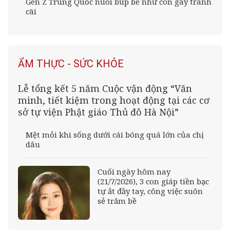
Gen Z Trung Quốc nuôi búp bê như con gây tranh
cãi
ẨM THỰC - SỨC KHỎE
Lễ tổng kết 5 năm Cuộc vận động “Văn
minh, tiết kiệm trong hoạt động tại các cơ
sở tự viện Phật giáo Thủ đô Hà Nội”
Mệt mỏi khi sống dưới cái bóng quá lớn của chị
dâu
Cuối ngày hôm nay
(21/7/2026), 3 con giáp tiền bạc
tự ắt đầy tay, công việc suôn
sẻ trăm bề