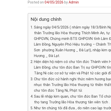
Posted on
04/05/2026
by
Admin
Nội dung chính
Sáng ngày 04/5/2026 ( nhằm ngày 18/3/Bính Ng
thân Trưởng lão Hòa thượng Thích Minh An, tự
GHPGVN, Chứng minh BTS GHPGVN tỉnh Lâm Đồ
Lâm Đồng, Nguyên Phó Hiệu trưởng – Chánh Th
Sơn phường Xuân Hương _ Đà Lạt), nhập kim qua
Hương _ Đà Lạt.
Hiện diện hộ niệm có chư tôn đức Thành viên 
Lâm Đồng; chư tôn đức Ban Trị sự GHPGVN tỉn
Tăng Ni các cơ sở tự viện và Phật tử các giới 
Chư tôn đức cử hành nghi thức niêm hương bạch 
nhục thân Trưởng lão Hòa thượng từ thiền thất
chư tôn đức Tăng Ni, Phật tử.
Sau lễ nhập kim quan, chư tôn đức Ban Tổ chức,
thọ tang Trưởng lão Hòa thượng tân viên tịch .
Như tin chúng tôi đã đưa , do niên cao lạp trư