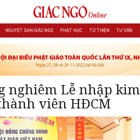
NGUYỆT SAN GIÁC NGỘ
PHẬT HỌC
TỪ THIỆN
TƯ VẤN
g nghiêm Lễ nhập kim
 thành viên HĐCM