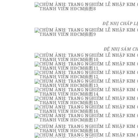
ĐỆ NHỊ CHẤP LỆ
ĐỆ NHỊ SÁM CH