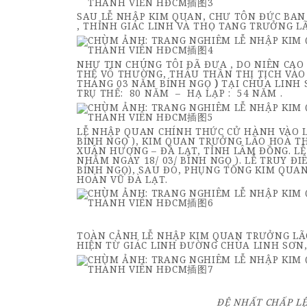
SAU LỄ NHẬP KIM QUAN, CHƯ TÔN ĐỨC BAN
, THỈNH GIÁC LINH VÀ THỌ TANG TRƯỞNG L
NHƯ TIN CHÚNG TÔI ĐÃ ĐƯA , DO NIÊN CA
THẾ VÔ THƯỜNG, THÂU THẦN THỊ TỊCH VÀO 
THÁNG 03 NĂM BÍNH NGỌ
)
TẠI CHÙA LINH 
TRỤ THẾ: 80 NĂM – HẠ LẠP : 54 NĂM .
LỄ NHẬP QUAN CHÍNH THỨC CỬ HÀNH VÀO LÚC
BÍNH NGỌ ), KIM QUAN TRƯỞNG LÃO HOÀ T
XUÂN HƯƠNG – ĐÀ LẠT, TỈNH LÂM ĐỒNG. LỄ V
NHẰM NGÀY 18/ 03/ BÍNH NGỌ ). LỄ TRUY ĐIÊ
BÍNH NGỌ), SAU ĐÓ, PHỤNG TỐNG KIM QUA
HOÀN VŨ ĐÀ LẠT.
TOÀN CẢNH LỄ NHẬP KIM QUAN TRƯỞNG LÃ
HIỆN TỪ GIÁC LINH ĐƯỜNG CHÙA LINH SƠN
ĐỆ NHẤT CHẤP LỆ