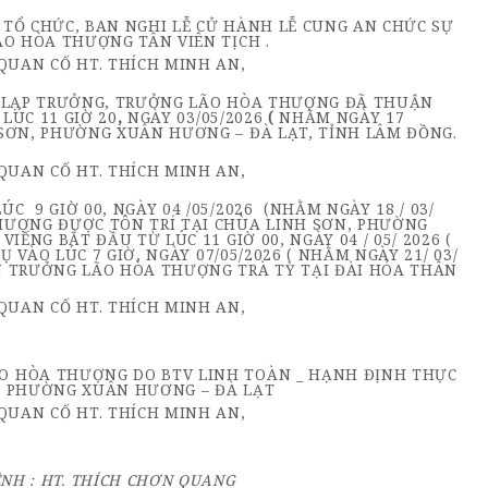
 TỔ CHỨC, BAN NGHI LỄ CỬ HÀNH LỄ CUNG AN CHỨC SỰ
ÃO HÒA THƯỢNG TÂN VIÊN TỊCH .
O LẠP TRƯỞNG, TRƯỞNG LÃO HÒA THƯỢNG ĐÃ THUẬN
LÚC 11 GIỜ 20
,
NGÀY 03/05/2026
(
NHẰM NGÀY 17
SƠN, PHƯỜNG XUÂN HƯƠNG – ĐÀ LẠT, TỈNH LÂM ĐỒNG.
 9 GIỜ 00, NGÀY 04 /05/2026 (NHẰM NGÀY 18 / 03/
HƯỢNG ĐƯỢC TÔN TRÍ TẠI CHÙA LINH SƠN, PHƯỜNG
IẾNG BẮT ĐẦU TỪ LÚC 11 GIỜ 00, NGÀY 04 / 05/ 2026 (
Ụ VÀO LÚC 7 GIỜ, NGÀY 07/05/2026 ( NHẰM NGÀY 21/ 03/
N TRƯỞNG LÃO HÒA THƯỢNG TRÀ TỲ TẠI ĐÀI HÓA THÂN
O HÒA THƯỢNG DO BTV LINH TOÀN _ HẠNH ĐỊNH THỰC
, PHƯỜNG XUÂN HƯƠNG – ĐÀ LẠT
NH : HT. THÍCH CHƠN QUANG