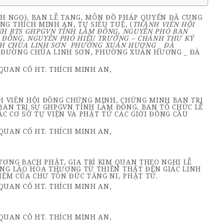
ÍNH NGỌ), BAN LỄ TANG, MÔN ĐỒ PHÁP QUYẾN ĐÃ CUNG
 THÍCH MINH AN, TỰ SIÊU TUỆ, (
THÀNH VIÊN HỘI
H BTS GHPGVN TỈNH LÂM ĐỒNG
,
NGUYÊN PHÓ BAN
M ĐỒNG
,
NGUYÊN PHÓ HIỆU TRƯỞNG – CHÁNH THƯ KÝ
H CHÙA LINH SƠN PHƯỜNG XUÂN HƯƠNG _ ĐÀ
NH ĐƯỜNG CHÙA LINH SƠN, PHƯỜNG XUÂN HƯƠNG _ ĐÀ
H VIÊN HỘI ĐỒNG CHỨNG MINH, CHỨNG MINH BAN TRỊ
BAN TRỊ SỰ GHPGVN TỈNH LÂM ĐỒNG, BAN TỔ CHỨC LỄ
C CƠ SỞ TỰ VIỆN VÀ PHẬT TỬ CÁC GIỚI ĐỒNG CẦU
ƠNG BẠCH PHẬT, GIA TRÌ KIM QUAN THEO NGHI LỄ
NG LÃO HÒA THƯỢNG TỪ THIỀN THẤT ĐẾN GIÁC LINH
ỆM CỦA CHƯ TÔN ĐỨC TĂNG NI, PHẬT TỬ.