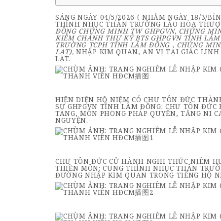
SÁNG NGÀY 04/5/2026 ( NHẰM NGÀY 18/3/B
THỈNH NHỤC THÂN TRƯỞNG LÃO HÒA THƯỢNG
ĐỒNG CHỨNG MINH TW GHPGVN
,
CHỨNG MIN
KIÊM CHÁNH THƯ KÝ BTS GHPGVN TỈNH LÂ
TRƯỜNG TCPH TỈNH LÂM ĐỒNG
,
CHỨNG MIN
LẠ
T),
NHẬP KIM QUAN, AN VỊ TẠI GIÁC LI
LẠT.
HIỆN DIỆN HỘ NIỆM CÓ CHƯ TÔN ĐỨC THÀN
SỰ GHPGVN TỈNH LÂM ĐỒNG; CHƯ TÔN ĐỨC 
TANG, MÔN PHONG PHÁP QUYẾN, TĂNG NI CÁ
NGUYỆN.
CHƯ TÔN ĐỨC CỬ HÀNH NGHI THỨC NIÊM HƯ
THIỀN MÔN; CUNG THỈNH NHỤC THÂN TRƯỞ
ĐƯỜNG NHẬP KIM QUAN TRONG TIẾNG HỘ NI