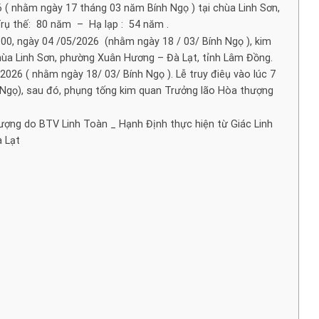
26 ( nhằm ngày 17 tháng 03 năm Bính Ngọ ) tại chùa Linh Sơn,
rụ thế: 80 năm – Hạ lạp : 54 năm .
 00, ngày 04 /05/2026 (nhằm ngày 18 / 03/ Bính Ngọ ), kim
hùa Linh Sơn, phường Xuân Hương – Đà Lạt, tỉnh Lâm Đồng.
 2026 ( nhằm ngày 18/ 03/ Bính Ngọ ). Lễ truy điêụ vào lúc 7
 Ngọ), sau đó, phụng tống kim quan Trưởng lão Hòa thượng
ượng do BTV Linh Toàn _ Hạnh Định thực hiện từ Giác Linh
 Lạt