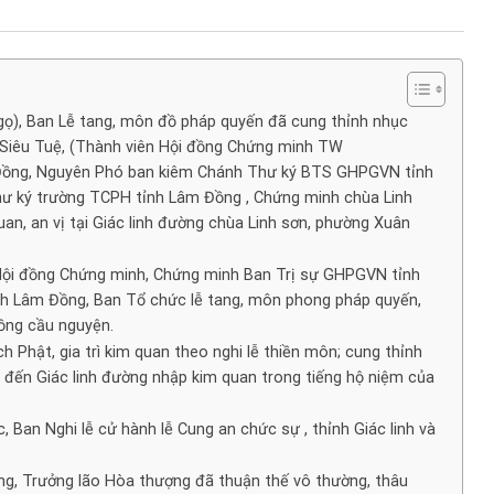
ọ), Ban Lễ tang, môn đồ pháp quyến đã cung thỉnh nhục
 Siêu Tuệ, (Thành viên Hội đồng Chứng minh TW
ng, Nguyên Phó ban kiêm Chánh Thư ký BTS GHPGVN tỉnh
ư ký trường TCPH tỉnh Lâm Đồng , Chứng minh chùa Linh
n, an vị tại Giác linh đường chùa Linh sơn, phường Xuân
Hội đồng Chứng minh, Chứng minh Ban Trị sự GHPGVN tỉnh
h Lâm Đồng, Ban Tổ chức lễ tang, môn phong pháp quyến,
đồng cầu nguyện.
Phật, gia trì kim quan theo nghi lễ thiền môn; cung thỉnh
 đến Giác linh đường nhập kim quan trong tiếng hộ niệm của
 Ban Nghi lễ cử hành lễ Cung an chức sự , thỉnh Giác linh và
ởng, Trưởng lão Hòa thượng đã thuận thế vô thường, thâu