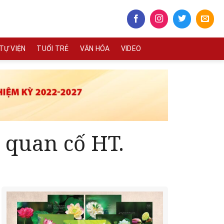
TỰ VIỆN
TUỔI TRẺ
VĂN HÓA
VIDEO
 quan cố HT.