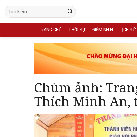
Skip
to
content
TRANG CHỦ
THỜI SỰ
ĐIỂM NHÌN
LỊCH SỬ
Chùm ảnh: Tran
Thích Minh An,